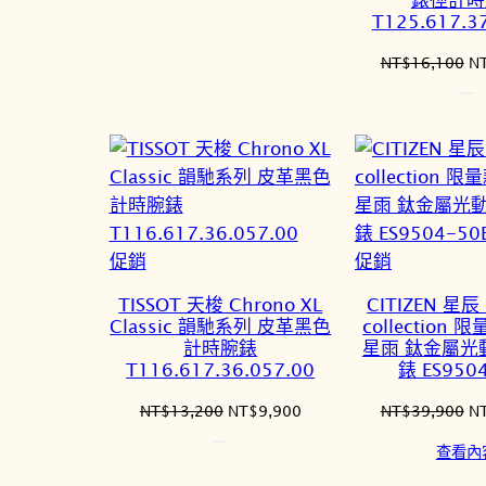
T125.617.3
原
NT$
16,100
N
始
價
格
N
特
特
促銷
促銷
價
價
TISSOT 天梭 Chrono XL
CITIZEN 星辰 
商
商
Classic 韻馳系列 皮革黑色
collection
品
品
計時腕錶
星雨 鈦金屬光
T116.617.36.057.00
錶 ES950
原
目
原
NT$
13,200
NT$
9,900
NT$
39,900
N
始
前
始
查看內
價
價
價
格：
格：
格