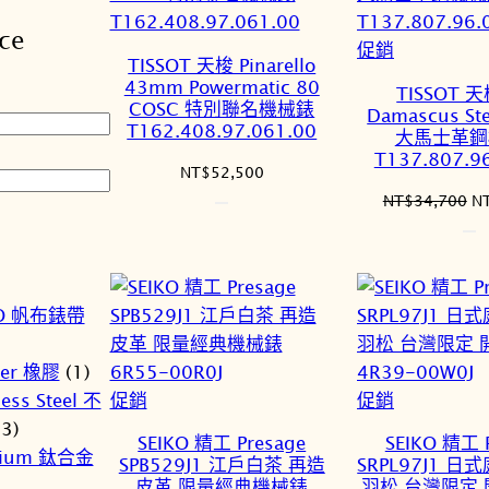
排
ce
序
特
促銷
TISSOT 天梭 Pinarello
價
43mm Powermatic 80
TISSOT 天
商
COSC 特別聯名機械錶
Damascus St
T162.408.97.061.00
品
大馬士革鋼
T137.807.9
NT$
52,500
原
NT$
34,700
N
始
價
格
N
O 帆布錶帶
er 橡膠
(1)
特
特
促銷
促銷
less Steel 不
價
價
(3)
SEIKO 精工 Presage
SEIKO 精工 
商
商
nium 鈦合金
SPB529J1 江戶白茶 再造
SRPL97J1 日
品
品
皮革 限量經典機械錶
羽松 台灣限定