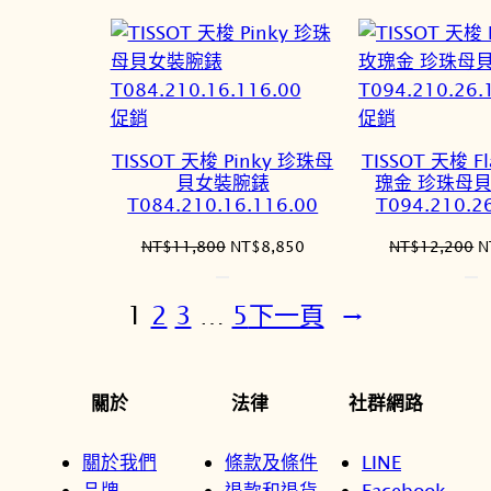
NT$13,200。
NT$9,900。
N
特
特
促銷
促銷
價
價
TISSOT 天梭 Pinky 珍珠母
TISSOT 天梭 F
商
商
貝女裝腕錶
瑰金 珍珠母
品
品
T084.210.16.116.00
T094.210.2
原
目
NT$
11,800
NT$
8,850
NT$
12,200
N
始
前
價
價
1
2
3
…
5
下一頁
→
格：
格：
NT$11,800。
NT$8,850。
N
關於
法律
社群網路
關於我們
條款及條件
LINE
品牌
退款和退貨
Facebook