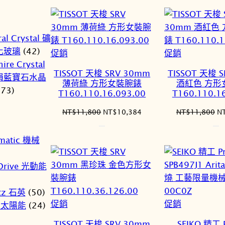
格：
格：
格
NT$13,900。
NT$12,232。
N
al Crystal 礦
化玻璃
(42)
特
特
促銷
促銷
ire Crystal
價
價
TISSOT 天梭 SRV 30mm
TISSOT 天梭 
損藍寶石水晶
商
商
薄荷綠 方形女裝腕錶
酒紅色 方形
(73)
品
品
T160.110.16.093.00
T160.110.1
原
目
原
NT$
11,800
NT$
10,384
NT$
11,800
N
始
前
始
價
價
價
matic 機械
格：
格：
格
NT$11,800。
NT$10,384。
N
Drive 光動能
tz 石英
(50)
特
特
促銷
促銷
r 太陽能
(24)
價
價
TISSOT 天梭 SRV 30mm
SEIKO 精工 