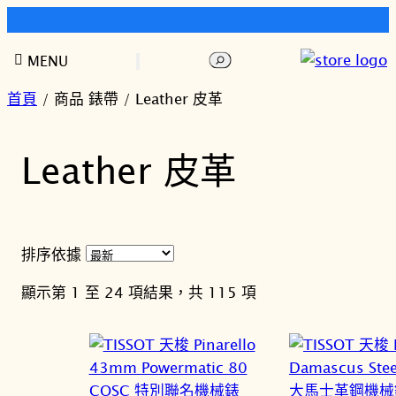
快樂時光鐘錶歡迎您!
跳
搜
MENU
至
尋
主
首頁
/ 商品 錶帶 / Leather 皮革
要
內
Leather 皮革
容
排序依據
依
顯示第 1 至 24 項結果，共 115 項
最
新
項
目