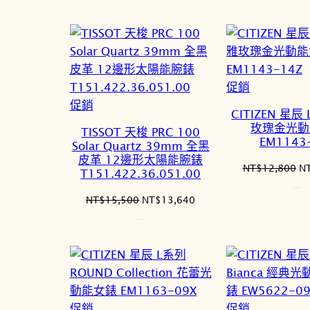
NT$8,280。
NT$6,872。
價
格
N
特
促銷
特
價
促銷
CITIZEN 星辰
價
商
玫瑰金光動
TISSOT 天梭 PRC 100
商
品
EM1143
Solar Quartz 39mm 全黑
品
皮革 12邊形太陽能腕錶
原
NT$
12,800
N
T151.422.36.051.00
始
價
原
目
NT$
15,500
NT$
13,640
格
始
前
N
價
價
格：
格：
NT$15,500。
NT$13,640。
特
特
促銷
促銷