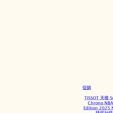
特
促銷
價
TISSOT 天梭 S
商
Chrono NBA 
品
Edition 202
錶徑計時