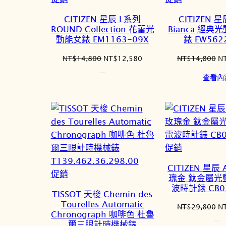
價
價
CITIZEN 星辰 L系列
CITIZEN 
商
商
ROUND Collection 花蕾光
Bianca 經
品
品
動能女錶 EM1163-09X
錶 EW562
原
目
原
NT$
14,800
NT$
12,580
NT$
14,800
N
始
前
始
查看內
價
價
價
格：
格：
格
NT$14,800。
NT$12,580。
N
特
促銷
價
CITIZEN 星辰 
特
商
促銷
瑰金 鈦金屬光
價
品
波時計錶 CB02
TISSOT 天梭 Chemin des
商
Tourelles Automatic
原
NT$
29,800
N
品
Chronograph 咖啡色 杜魯
始
爾三眼計時機械錶