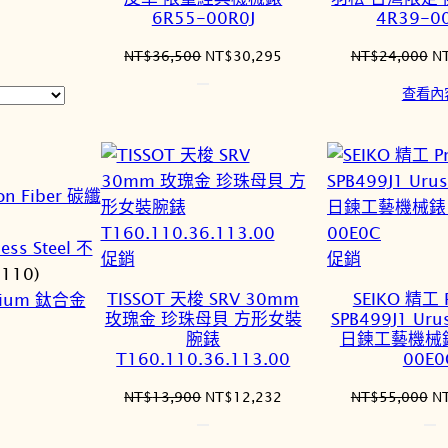
6R55-00R0J
4R39-0
原
目
原
NT$
36,500
NT$
30,295
NT$
24,000
N
始
前
始
查看內
價
價
價
格：
格：
格
NT$36,500。
NT$30,295。
N
on Fiber 碳纖
)
less Steel 不
特
特
促銷
促銷
(110)
價
價
TISSOT 天梭 SRV 30mm
SEIKO 精工 
nium 鈦合金
商
商
玫瑰金 珍珠母貝 方形女裝
SPB499J1 Ur
品
品
腕錶
日鍊工藝機械錶
T160.110.36.113.00
00E0
原
目
原
NT$
13,900
NT$
12,232
NT$
55,000
N
始
前
始
價
價
價