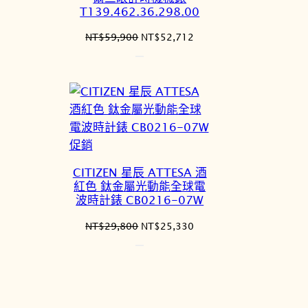
價
T139.462.36.298.00
格
N
原
目
NT$
59,900
NT$
52,712
始
前
價
價
格：
格：
NT$59,900。
NT$52,712。
特
促銷
價
CITIZEN 星辰 ATTESA 酒
商
紅色 鈦金屬光動能全球電
品
波時計錶 CB0216-07W
原
目
NT$
29,800
NT$
25,330
始
前
價
價
格：
格：
NT$29,800。
NT$25,330。