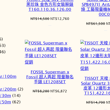
商
商
黑珍珠 金色方形女裝腕錶
SPB497J1 Ar
品
品
T160.110.36.126.00
燒 工藝限量機械
00C0
原
目
NT$
14,500
NT$
12,760
原
NT$
61,500
N
始
前
始
價
價
價
格：
格：
6)
格
NT$14,500。
NT$12,760。
N
63)
46)
特
促銷
價
特
促銷
FOSSIL Superman x
商
價
ar/100m
Fossil 超人再起 限量聯名
TISSOT 天梭 
品
商
手錶 LE1208SET
Solar Quart
品
皮革 12邊形
ar/200m
(2)
原
目
NT$
8,280
NT$
6,872
T151.422.1
r/30m
(14)
始
前
r/50m
(62)
價
價
原
NT$
14,700
N
格：
格：
始