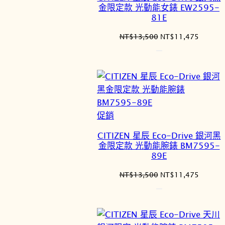
商
金限定款 光動能女錶 EW2595-
品
81E
原
目
NT$
13,500
NT$
11,475
始
前
價
價
格：
格：
NT$13,500。
NT$11
特
促銷
價
CITIZEN 星辰 Eco-Drive 銀河黑
商
金限定款 光動能腕錶 BM7595-
品
89E
原
目
NT$
13,500
NT$
11,475
始
前
價
價
格：
格：
NT$13,500。
NT$11