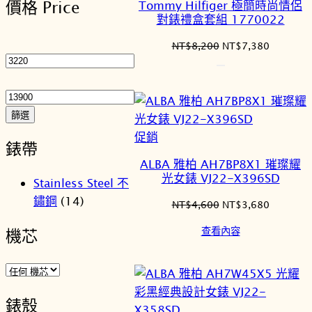
價格 Price
Tommy Hilfiger 極簡時尚情侶
序
商
對錶禮盒套組 1770022
品
最
原
目
NT$
8,200
NT$
7,380
低
始
前
價
價
價
最
格：
格：
格
高
NT$8,200。
NT$7,3
價
篩選
格
特
促銷
錶帶
價
ALBA 雅柏 AH7BP8X1 璀璨耀
商
光女錶 VJ22-X396SD
Stainless Steel 不
品
鏽鋼
(14)
原
目
NT$
4,600
NT$
3,680
始
前
查看內容
機芯
價
價
格：
格：
NT$4,600。
NT$3,6
錶殼