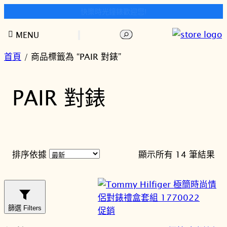
快樂時光鐘錶歡迎您!
跳
搜
MENU
至
尋
主
首頁
/ 商品標籤為 “PAIR 對錶”
要
內
PAIR 對錶
容
依
排序依據
顯示所有 14 筆結果
最
新
項
目
篩選 Filters
特
促銷
排
價