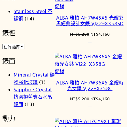
特
促銷
Stainless Steel 不
價
ALBA 雅柏 AH7W45X5 光耀彩
鏽鋼
(14)
商
黑經典設計女錶 VJ22-X358SD
品
錶徑
原
目
NT$
5,200
NT$
4,160
始
前
價
價
格：
格：
NT$5,200。
NT$4,1
錶面
特
促銷
Mineral Crystal 礦
價
物強化玻璃
(1)
ALBA 雅柏 AH7W36X5 金耀時
商
光女錶 VJ22-X358G
Sapphire Crystal
品
抗磨損藍寶石水晶
原
目
NT$
5,200
NT$
4,160
鏡面
(13)
始
前
價
價
動力
格：
格：
NT$5,200。
NT$4,1