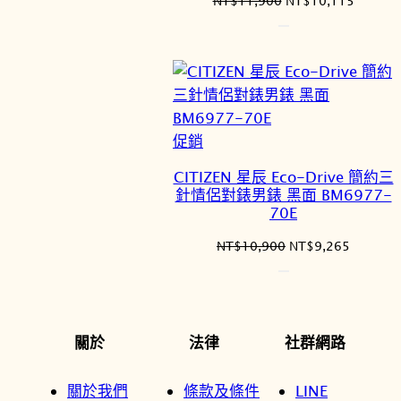
NT$
11,900
NT$
10,115
始
前
價
價
格：
格：
NT$11,900。
NT$10
特
促銷
價
CITIZEN 星辰 Eco-Drive 簡約三
商
針情侶對錶男錶 黑面 BM6977-
品
70E
原
目
NT$
10,900
NT$
9,265
始
前
價
價
格：
格：
NT$10,900。
NT$9,2
關於
法律
社群網路
關於我們
條款及條件
LINE