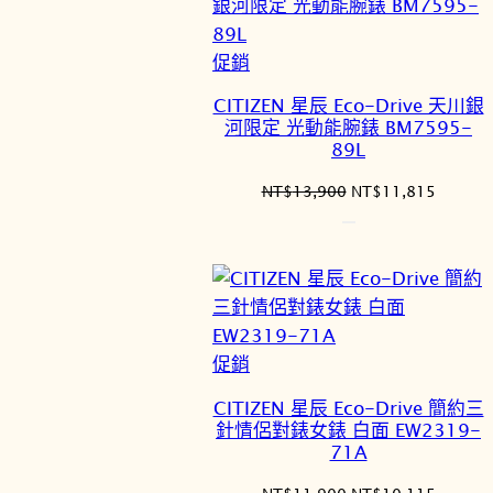
特
促銷
價
CITIZEN 星辰 Eco-Drive 天川銀
商
河限定 光動能腕錶 BM7595-
品
89L
原
目
NT$
13,900
NT$
11,815
始
前
價
價
格：
格：
NT$13,900。
NT$11
特
促銷
價
CITIZEN 星辰 Eco-Drive 簡約三
商
針情侶對錶女錶 白面 EW2319-
品
71A
原
目