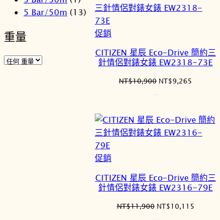
5 Bar/50m
(13)
特
促銷
重量
價
CITIZEN 星辰 Eco-Drive 簡約三
商
針情侶對錶女錶 EW2318-73E
品
原
目
NT$
10,900
NT$
9,265
始
前
價
價
格：
格：
NT$10,900。
NT$9,2
特
促銷
價
CITIZEN 星辰 Eco-Drive 簡約三
商
針情侶對錶女錶 EW2316-79E
品
原
目
NT$
11,900
NT$
10,115
始
前