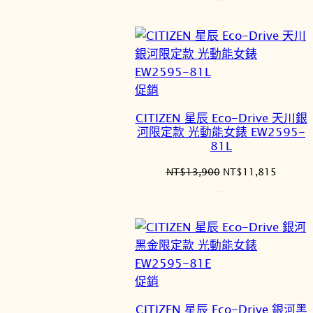
價
價
格：
格：
NT$11,900。
NT$10
特
促銷
價
CITIZEN 星辰 Eco-Drive 天川銀
商
河限定款 光動能女錶 EW2595-
品
81L
原
目
NT$
13,900
NT$
11,815
始
前
價
價
格：
格：
NT$13,900。
NT$11
特
促銷
價
CITIZEN 星辰 Eco-Drive 銀河黑