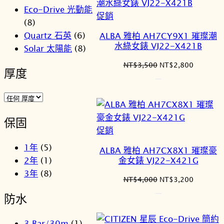
Eco-Drive 光動能
特
促銷
(8)
價
Quartz 石英
(6)
ALBA 雅柏 AH7CY9X1 璀璨潮
商
水綠女錶 VJ22-X421B
Solar 太陽能
(8)
品
原
目
NT$
3,500
NT$
2,800
厚度
始
前
價
價
格：
格：
NT$3,500。
NT$2,8
保固
特
促銷
價
1年
(5)
ALBA 雅柏 AH7CX8X1 璀璨豪
商
金女錶 VJ22-X421G
2年
(1)
品
3年
(8)
原
目
NT$
4,000
NT$
3,200
始
前
防水
價
價
格：
格：
3 Bar/30m
(1)
NT$4,000。
NT$3,2