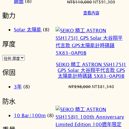
鏡面
(8)
原
目
NT$
110,000
NT$
91,300
始
前
查看內容
動力
價
價
格：
格：
NT$110,000。
NT$91
Solar 太陽能
(8)
厚度
SEIKO 精工 ASTRON SSH175J1
GPS Solar 大谷翔平代言款 GPS
保固
太陽能計時碼錶 5X83-0AP0B
3年
(8)
原
目
NT$
98,000
NT$
81,340
始
前
價
價
防水
格：
格：
NT$98,000。
NT$81
10 Bar/100m
(8)