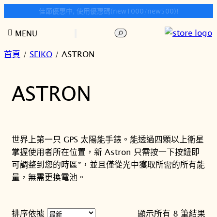
快樂時光鐘錶歡迎您!
跳
搜
MENU
至
尋
主
首頁
/
SEIKO
/ ASTRON
要
內
ASTRON
容
世界上第一只 GPS 太陽能手錶。能透過四顆以上衛星
掌握使用者所在位置，新 Astron 只需按一下按鈕即
可調整到您的時區*，並且僅從光中獲取所需的所有能
量，無需更換電池。
依
排序依據
顯示所有 8 筆結果