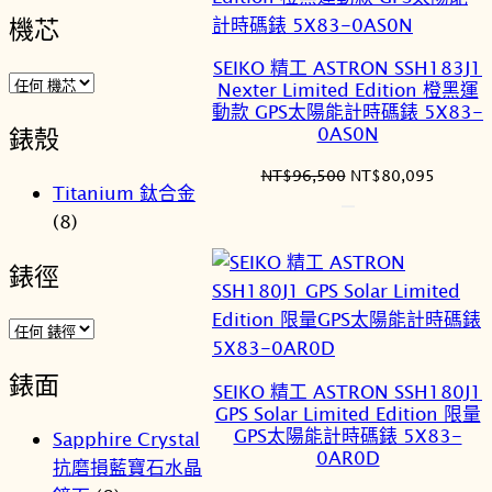
機芯
SEIKO 精工 ASTRON SSH183J1
Nexter Limited Edition 橙黑運
動款 GPS太陽能計時碼錶 5X83-
0AS0N
錶殼
原
目
NT$
96,500
NT$
80,095
Titanium 鈦合金
始
前
(8)
價
價
格：
格：
錶徑
NT$96,500。
NT$80
錶面
SEIKO 精工 ASTRON SSH180J1
GPS Solar Limited Edition 限量
GPS太陽能計時碼錶 5X83-
Sapphire Crystal
0AR0D
抗磨損藍寶石水晶