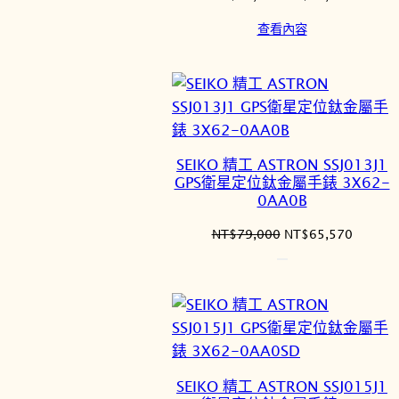
始
前
查看內容
價
價
格：
格：
NT$79,000。
NT$65
SEIKO 精工 ASTRON SSJ013J1
GPS衛星定位鈦金屬手錶 3X62-
0AA0B
原
目
NT$
79,000
NT$
65,570
始
前
價
價
格：
格：
NT$79,000。
NT$65
SEIKO 精工 ASTRON SSJ015J1