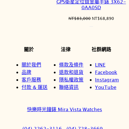
GPS衛星定位鈦金屬手錶 3X62-
0AA0SD
原
目
NT$
83,000
NT$
68,890
始
前
價
價
格：
格：
NT$83,000。
NT$68
關於
法律
社群網路
關於我們
條款及條件
LINE
品牌
退款和退貨
Facebook
客戶服務
隱私權政策
Instagram
付款 & 運送
聯絡資訊
YouTube
快樂時光鐘錶 Mira Vista Watches
(04) 2262-3116
(04) 728-3669