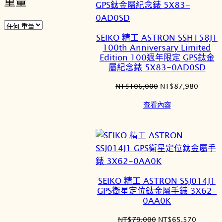
重量
SEIKO 精工 ASTRON SSH158J1
100th Anniversary Limited
Edition 100週年限定 GPS鈦金
屬紀念錶 5X83-0AD0SD
原
目
NT$
106,000
NT$
87,980
始
前
查看內容
價
價
格：
格：
NT$106,000。
NT$87
SEIKO 精工 ASTRON SSJ014J1
GPS衛星定位鈦金屬手錶 3X62-
0AA0K
原
目
NT$
79,000
NT$
65,570