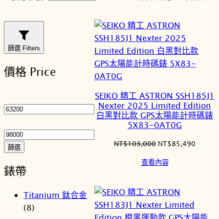
最
新
項
目
篩選 Filters
排
價格 Price
序
最
SEIKO 精工 ASTRON SSH185J1
Nexter 2025 Limited Edition
低
白黑對比款 GPS太陽能計時碼錶
價
最
5X83-0AT0G
格
高
原
目
NT$
103,000
NT$
85,490
價
篩選
始
前
格
查看內容
價
價
錶帶
格：
格：
NT$103,000。
NT$85
Titanium 鈦合金
(8)