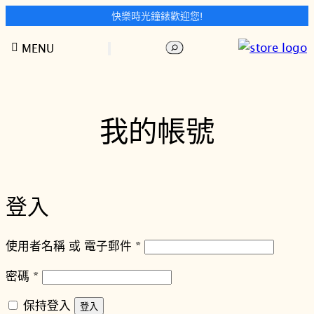
快樂時光鐘錶歡迎您!
跳
搜
MENU
至
尋
主
要
內
我的帳號
容
登入
必
使用者名稱 或 電子郵件
*
填
必
密碼
*
填
保持登入
登入