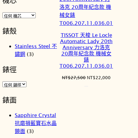
機芯
錶殼
TISSOT 天梭 Le Locle
Automatic Lady 20th
Stainless Steel 不
Anniversary 力洛克
20周年紀念款 機械女
鏽鋼
(3)
錶
T006.207.11.036.01
錶徑
原
目
NT$
27,500
NT$
22,000
始
前
價
價
格：
格：
錶面
NT$27,500。
NT$22,000
Sapphire Crystal
抗磨損藍寶石水晶
鏡面
(3)