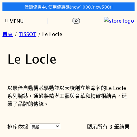
佳節優惠中, 使用優惠碼(new1000/new500)!
跳
搜
MENU
至
尋
主
首頁
/
TISSOT
/ Le Locle
要
內
Le Locle
容
以最佳自動機芯驅動並以天梭創立地命名的Le Locle
系列腕錶，通過將精湛工藝與奢華和精確相結合，延
續了品牌的傳統。
依
排序依據
顯示所有 3 筆結果
最