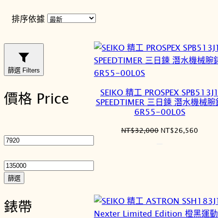
排序依據
篩選 Filters
SEIKO 精工 PROSPEX SPB513J
價格 Price
SPEEDTIMER 三日鍊 潛水機械腕
6R55-00L0S
最
原
目
NT$
32,000
NT$
26,560
低
始
前
價
最
價
價
格：
格：
格
高
NT$32,000。
NT$2
價
篩選
格
錶帶