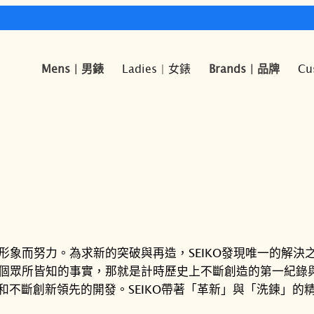
快樂時光鐘錶歡迎您!
Mens | 男錶
Ladies | 女錶
Brands | 品牌
Cu
的形象而努力。為求新的突破與再造，SEIKO發現唯一的解
有兩個眾所皆知的事實，那就是計時歷史上不斷創造的第一紀
術和不斷創新領先的開發。SEIKO帶著「革新」與「洗鍊」