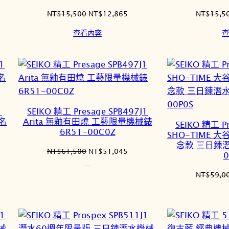
原
目
NT$
15,500
NT$
12,865
NT$
15,5
始
前
查看內容
查
價
價
格：
格：
2,244。
NT$15,500。
NT$12,865。
1
SEIKO 精工 Presage SPB497J1
聯名
Arita 無釉有田燒 工藝限量機械錶
SEIKO 精工 Pr
6R51-00C0Z
SHO-TIME 
念款 三日鍊潛
原
目
NT$
61,500
NT$
51,045
0
始
前
價
價
NT$
59,0
格：
格：
2,865。
NT$61,500。
NT$51,045。