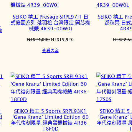
SEIKO 精工 Presage SRPL97J1 日
SEIKO 精工 Pre
式庭園系列 落羽松 台灣限定 開芯機
都秋葉 日式
1
械錶 4R39-00W0J
4R3
動
原
目
NT$
24,000
NT$
19,920
NT$
22,5
始
前
查看內容
價
價
格：
格：
NT$24,000。
NT$19,920。
0,095。
1
SEIKO 精工 5 Sports SRPL93K1
SEIKO 精工 5 
田
‘Gene Kranz’ Limited Edition 60
‘Gene Kranz’ 
錶
年代復刻限量 經典黑機械錶 4R36-
年代復刻限量 經
18F0D
1