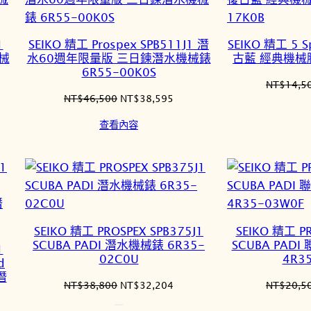
1
SEIKO 精工 Prospex SPB511J1 潛
SEIKO 精工 5 S
機械
水60週年限量版 三日鍊潛水機械錶
古藍 經典機械腕
6R55-00K0S
NT$
14,5
原
目
NT$
46,500
NT$
38,595
始
前
查看內容
價
價
格：
格：
7,015。
NT$46,500。
NT$38,595。
SEIKO 精工 PROSPEX SPB375J1
SEIKO 精工 PR
SCUBA PADI 潛水機械錶 6R35-
SCUBA PA
1
02C0U
4R3
d
潛
原
目
NT$
38,800
NT$
32,204
NT$
20,5
始
前