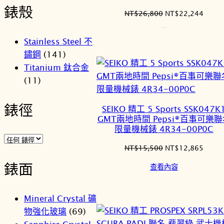
錶殼
原
目
NT$
26,800
NT$
22,244
始
前
價
價
Stainless Steel 不
格：
格：
鏽鋼
(141)
NT$26,800。
NT$2
Titanium 鈦合金
(11)
錶徑
SEIKO 精工 5 Sports SSK047K
GMT兩地時間 Pepsi®百事可樂
限量機械錶 4R34-00P0C
原
目
NT$
15,500
NT$
12,865
始
前
錶面
查看內容
價
價
格：
格：
NT$15,500。
NT$1
Mineral Crystal 礦
物強化玻璃
(69)