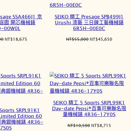
sage SSA466J1 京
SEIKO 精工 Presage SPB499J1
庭園 開芯機械錶
Urushi 漆藝 三日鍊工藝機械錶
9-00W0L
6R5H-00E0C
原
目
原
目
00
NT$
18,675
NT$
55,000
NT$
45,650
始
前
始
前
價
價
價
價
格：
格：
格：
格：
NT$22,500。
NT$18,675。
NT$55,000。
NT$45,6
SEIKO 精工 5 Sports SRPL99K1
Day-date Pepsi®百事可樂聯名限
Sports SRPL91K1
量機械錶 4R36-17Y0S
Limited Edition 60
典銀機械錶 4R36-
原
目
NT$
10,500
NT$
8,715
7S0S