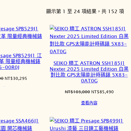
依
顯示第 1 至 24 項結果，共 152 項
最
新
項
目
排
sage SPB529J1 江
序
革 限量經典機械錶
SEIKO 精工 ASTRON SSH185J1
5-00R0J
Nexter 2025 Limited Edition 白黑
對比款 GPS太陽能計時碼錶 5X83-
原
目
00
NT$
30,295
0AT0G
始
前
價
價
原
目
NT$
103,000
NT$
85,490
格：
格：
始
前
查看內容
NT$36,500。
NT$30,295。
價
價
格：
格：
NT$103,000。
NT$85,