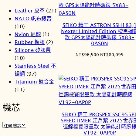
Leather 皮革
(21)
NATO 帆布錶帶
SEIKO 精工 ASTRON SSH183J
(10)
Nexter Limited Edition 橙黑運
Nylon 尼龍
(1)
款 GPS太陽能計時碼錶 5X83-
Rubber 橡膠
(2)
0AS0N
Silicone 矽膠帶
原
目
NT$
96,500
NT$
80,095
(10)
始
前
Stainless Steel 不
價
價
鏽鋼
(97)
格：
格：
Titanium 鈦合金
NT$96,500。
NT$8
(11)
機芯
SEIKO 精工 PROSPEX SSC955P
SPEEDTIMER 江戶紫 2025世界
徑錦標賽限量款 太陽能計時腕
V192-0AP0P