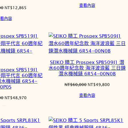
始
前
查看內容
價
價
原
目
00
NT$
12,865
格：
格：
始
前
看內容
NT$10,500。
NT$8,71
價
價
格：
格：
NT$15,500。
NT$12,865。
SEIKO 精工 Prospex SPB509J1 潛
水60週年紀念款 海洋波浪藍 三日鍊
ospex SPB519J1
潛水機械錶 6R54-00N0B
大谷翔平代言 60週年紀
水機械錶 6R54-
原
目
NT$
60,000
NT$
49,800
0P0S
始
前
查看內容
價
價
原
目
00
NT$
48,970
格：
格：
始
前
NT$60,000。
NT$49,8
價
價
格：
格：
NT$59,000。
NT$48,970。