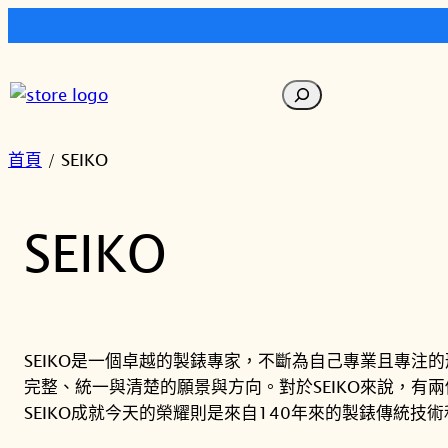
跳
至
搜
主
尋
要
內
首頁
/ SEIKO
容
SEIKO
SEIKO是一個卓越的製錶專家，不斷為自己專業且專注
完整、統一與清楚的願景與方向。對於SEIKO來說，
SEIKO成就今天的榮耀則是來自140年來的製錶傳統技