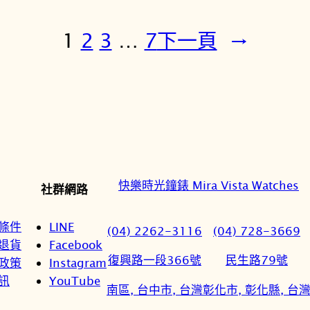
1
2
3
…
7
下一頁
→
快樂時光鐘錶 Mira Vista Watches
社群網路
條件
LINE
(04) 2262-3116
(04) 728-3669
退貨
Facebook
復興路一段366號
民生路79號
政策
Instagram
訊
YouTube
南區, 台中市, 台灣
彰化市, 彰化縣, 台