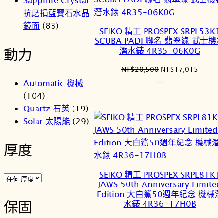
Sapphire Crystal
抗磨損藍寶石水晶
鏡面
(83)
SEIKO 精工 PROSPEX SRPL53K
SCUBA PADI 聯名 翡翠綠 武士
潛水錶 4R35-06K0G
動力
原
目
NT$
20,500
NT$
17,015
始
前
Automatic 機械
價
價
(104)
格：
格：
Quartz 石英
(19)
NT$20,500。
NT$1
Solar 太陽能
(29)
厚度
SEIKO 精工 PROSPEX SRPL81K
JAWS 50th Anniversary Limite
Edition 大白鯊50週年紀念 機械
保固
水錶 4R36-17H0B