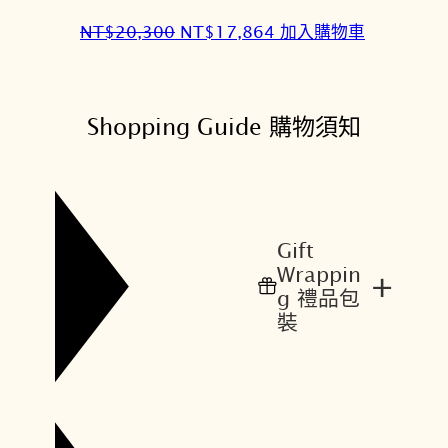
0
5
原
目
NT$
20,300
NT$
17,864
加入購物車
。
。
始
前
價
價
格
格
Shopping Guide 購物須知
：
：
N
N
T
T
$
$
2
1
Gift
0
7
Wrappin
+
,
,
g 禮品包
3
8
裝
0
6
0
4
。
。