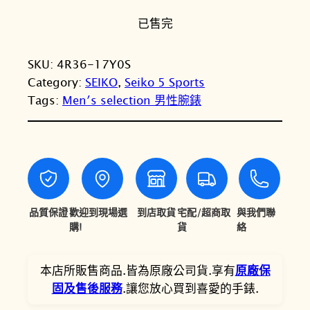
始
前
已售完
價
價
格
格
SKU:
4R36-17Y0S
：
：
Category:
SEIKO
, 
Seiko 5 Sports
N
N
Tags:
Men′s selection 男性腕錶
T
T
$
$
1
8
0
,
品質保證
歡迎到現場選
到店取貨
宅配/超商取
與我們聯
,
7
購!
貨
絡
5
1
0
5
本店所販售商品.皆為原廠公司貨.享有
原廠保
固及售後服務
.讓您放心買到喜愛的手錶.
0
。