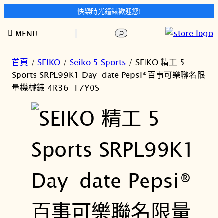
快樂時光鐘錶歡迎您!
跳
搜
MENU
至
尋
主
要
首頁
/
SEIKO
/
Seiko 5 Sports
/ SEIKO 精工 5
內
Sports SRPL99K1 Day-date Pepsi®百事可樂聯名限
容
量機械錶 4R36-17Y0S