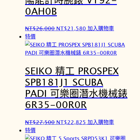
5
3
0AH0B
0
5
0
5
原
目
NT$
26,000
NT$
21,580
加入購物車
。
。
始
前
特價
價
價
格
格
：
：
SEIKO 精工 PROSPEX
N
N
T
T
SPB181J1 SCUBA
$
$
PADI 可樂圈潛水機械錶
2
2
6
1
6R35-00R0R
,
,
0
5
原
目
NT$
27,500
NT$
22,825
加入購物車
0
8
始
前
特價
0
0
價
價