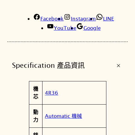
。
Facebook
Instagram
LINE
YouTube
Google
+
Specification 產品資訊
屬
機
值
4R36
性
芯
動
Automatic 機械
力