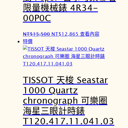
9
2
限量機械錶 4R34-
0
1
00P0C
0
7
。
。
原
目
NT$
15,500
NT$
12,865
查看內容
始
前
特價
價
價
格
格
：
：
N
N
TISSOT 天梭 Seastar
T
T
$
$
1000 Quartz
1
1
chronograph 可樂圈
5
2
,
,
海星三眼計時錶
5
8
T120.417.11.041.03
0
6