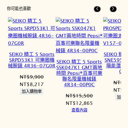
你可能也喜歡
SEIKO 精工 5 Sports
SEIKO 精工
SRPD53K1 可樂圈機
SNE595
SEIKO 精工 5 Sports
械腕錶 4R36-07G0R
陽能潛水錶
SSK047K1 GMT兩地
00
時間 Pepsi®百事可樂
NT$
9,900
聯名限量機械錶
NT$
1
原
目
NT$
8,217
4R34-00P0C
原
NT$
1
始
前
加入購物車
NT$
15,500
始
加入
價
價
原
目
NT$
12,865
價
格：
格：
始
前
查看內容
格：
NT$9,900。
NT$8,217。
價
價
NT$1
格：
格：