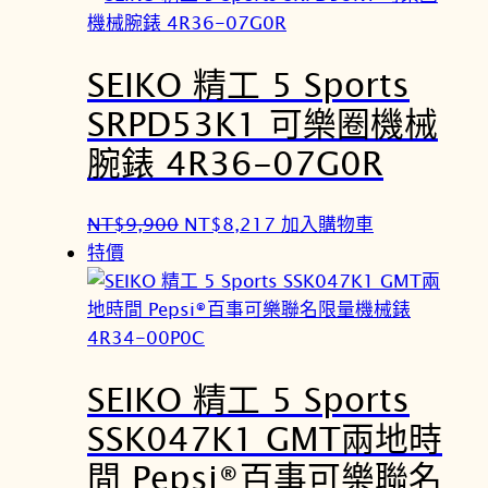
。
。
格
格
：
：
SEIKO 精工 5 Sports
N
N
T
T
SRPD53K1 可樂圈機械
$
$
腕錶 4R36-07G0R
2
2
7
2
,
,
原
目
NT$
9,900
NT$
8,217
加入購物車
5
8
始
前
特價
0
2
價
價
0
5
格
格
。
。
：
：
N
N
SEIKO 精工 5 Sports
T
T
$
$
SSK047K1 GMT兩地時
9
8
間 Pepsi®百事可樂聯名
,
,