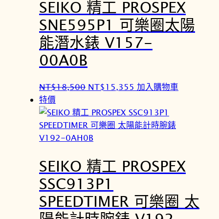
SEIKO 精工 PROSPEX
SNE595P1 可樂圈太陽
能潛水錶 V157-
00A0B
原
目
NT$
18,500
NT$
15,355
加入購物車
始
前
特價
價
價
格
格
：
：
N
N
SEIKO 精工 PROSPEX
T
T
$
$
SSC913P1
1
1
SPEEDTIMER 可樂圈 太
8
5
,
,
陽能計時腕錶 V192-