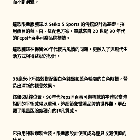
而不斷演變。
這款限量版腕錶以 Seiko 5 Sports 的傳統設計為基礎，採
用醒目的藍、白、紅配色方案，靈感來自 20 世紀 90 年代
的Pepsi®百事可樂品牌標誌。
這款腕錶在保留90年代復古風情的同時，更融入了與現代生
活方式相得益彰的設計。
38毫米小巧錶殼搭配銀白色錶盤和藍色輪廓的白色時標，營
造出清新的視覺效果。
錶盤6點鐘位置，90年代Pepsi®百事可樂標誌的字體以當時
相同的平衡感得以重現。這細節象徵著品牌的世界觀，更凸
顯了限量版腕錶獨有的非凡質感。
它採用特製罐裝盒裝。限量版設計使其成為極具收藏價值的