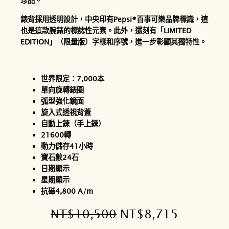
珍品。
錶背採用透明設計，中央印有Pepsi®百事可樂品牌標識，這
也是這款腕錶的標誌性元素。此外，還刻有「LIMITED
EDITION」（限量版）字樣和序號，進一步彰顯其獨特性。
世界限定：7,000本
單向旋轉錶圈
弧型強化鏡面
旋入式透視背蓋
自動上鍊（手上鍊）
21600轉
動力儲存41小時
寶石數24石
日期顯示
星期顯示
抗磁4,800 A/m
原
目
NT$
10,500
NT$
8,715