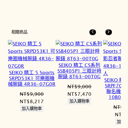
相關商品
SEIKO 精工 CS系列
SSB405P1 三眼計時
SEIKO 精工 5 Sports
腕錶 8T63-00T0G
SRPD53K1 可樂圈機
SEIKO 精工
械腕錶 4R36-07G0R
SRPF70
NT$
9,000
聯名機械錶
原
目
NT$
9,900
NT$
7,470
10B0O
原
目
始
前
NT$
8,217
加入購物車
NT$
1
始
前
價
價
加入購物車
原
NT$
9
價
價
格：
格：
始
加入
格：
格：
NT$9,000。
NT$7,470。