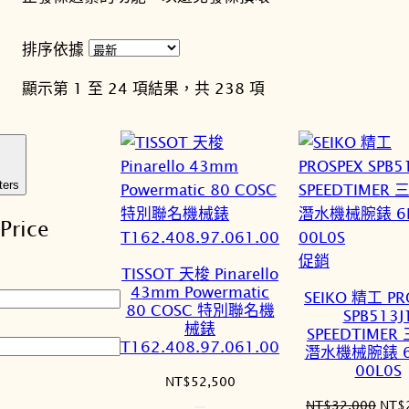
排序依據
依
顯示第 1 至 24 項結果，共 238 項
最
新
項
目
ters
排
Price
序
特
促銷
TISSOT 天梭 Pinarello
價
43mm Powermatic
SEIKO 精工 PR
商
80 COSC 特別聯名機
SPB513J
械錶
品
SPEEDTIMER
T162.408.97.061.00
潛水機械腕錶 6
00L0S
NT$
52,500
原
NT$
32,000
NT$