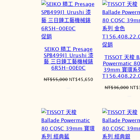
NT$36,000。
NT$31,680。
NT$
特
促銷
價
特
促銷
SEIKO 精工 Presage
商
價
SPB499J1 Urushi 漆
TISSOT 天梭 Ba
品
商
藝 三日鍊工藝機械錶
Powermatic 8
6R5H-00E0C
品
39mm 寶環系
T156.408.22.
原
目
NT$
55,000
NT$
45,650
始
前
原
NT$
36,000
NT$
價
價
始
格：
格：
價
NT$55,000。
NT$45,650。
格：
NT$