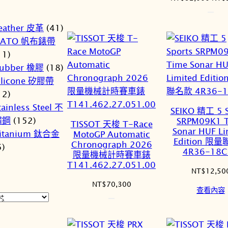
始
價
eather 皮革
(41)
格：
NATO 帆布錶帶
NT$
11)
ubber 橡膠
(18)
ilicone 矽膠帶
12)
tainless Steel 不
SEIKO 精工 5 S
鏽鋼
(152)
SRPM09K1 
TISSOT 天梭 T-Race
Sonar HUF Li
itanium 鈦合金
MotoGP Automatic
Edition 限
Chronograph 2026
5)
4R36-18C
限量機械計時賽車錶
T141.462.27.051.00
NT$
12,50
NT$
70,300
查看內容