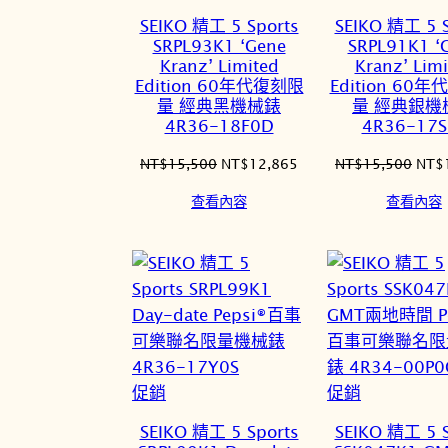
價
價
SEIKO 精工 5 Sports
SEIKO 精工 5 S
商
商
SRPL93K1 ‘Gene
SRPL91K1 ‘
品
品
Kranz’ Limited
Kranz’ Limi
Edition 60年代復刻限
Edition 60
量 經典黑機械錶
量 經典銀機
4R36-18F0D
4R36-17S
原
目
原
NT$
15,500
NT$
12,865
NT$
15,500
NT$
始
前
始
查看內容
查看內容
價
價
價
格：
格：
格：
NT$15,500。
NT$12,865。
NT$
特
特
促銷
促銷
價
價
SEIKO 精工 5 Sports
SEIKO 精工 5 S
商
商