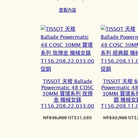
格：
始
前
查看內容
NT$
價
價
格：
格：
NT$24,000。
NT$19,920。
特
特
促銷
促銷
價
價
TISSOT 天梭 Ballade
TISSOT 天梭 Ba
商
商
Powermatic 48 COSC
Powermatic 4
品
品
30MM 寶環系列 玫瑰
30MM 寶環系
金 機械女錶
銀 機械女
T156.208.22.033.00
T156.208.11.
原
目
原
NT$
36,000
NT$
31,680
NT$
32,900
NT$
始
前
始
價
價
價
格：
格：
格：