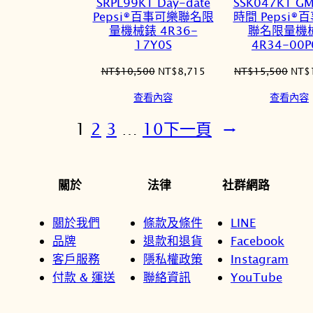
SRPL99K1 Day-date
SSK047K1 
品
品
Pepsi®百事可樂聯名限
時間 Pepsi®
量機械錶 4R36-
聯名限量機
17Y0S
4R34-00P
原
目
原
NT$
10,500
NT$
8,715
NT$
15,500
NT$
始
前
始
查看內容
查看內容
價
價
價
格：
格：
格：
1
2
3
…
10
下一頁
→
NT$10,500。
NT$8,715。
NT$
關於
法律
社群網路
關於我們
條款及條件
LINE
品牌
退款和退貨
Facebook
客戶服務
隱私權政策
Instagram
付款 & 運送
聯絡資訊
YouTube