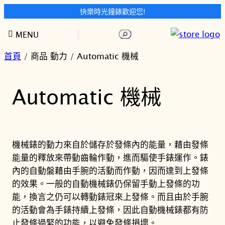
快樂時光鐘錶歡迎您!
跳
搜
MENU
至
尋
主
首頁
/ 商品 動力 / Automatic 機械
要
內
Automatic 機械
容
機械錶的動力來自於儲存於發條內的能量，藉由發條
能量的釋放來帶動齒輪作動，進而驅使手錶運作。錶
內的自動盤藉由手腕的活動而作動，因而達到上發條
的效果。一般的自動機械錶仍保留手動上發條的功
能，換言之仍可以轉動錶冠來上發條。而且由於手腕
的活動會為手錶持續上發條，因此自動機械錶都有防
止發條過緊的功能，以避免發條損壞。