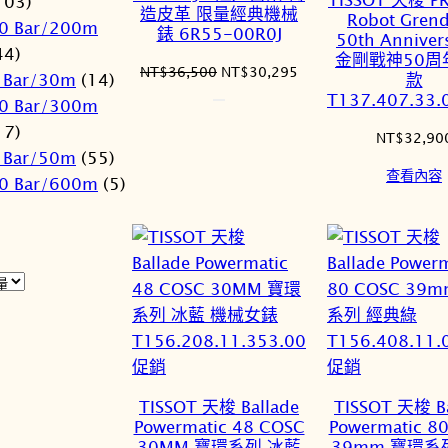
103)
品
造皮革 限量經典機械
Robot Grend
0 Bar/200m
錶 6R55-00R0J
50th Anniver
44)
金剛戰神50周
原
目
NT$
36,500
NT$
30,295
 Bar/30m
(14)
款
始
前
T137.407.33.
0 Bar/300m
價
價
17)
格：
格：
NT$
32,90
 Bar/50m
(55)
NT$36,500。
NT$30,295。
查看內容
0 Bar/600m
(5)
特
特
促銷
促銷
價
價
TISSOT 天梭 Ballade
TISSOT 天梭 Ba
商
商
Powermatic 48 COSC
Powermatic 8
品
品
30MM 寶環系列 冰藍
39mm 寶環系