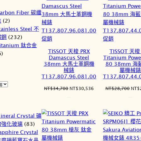
arbon Fiber 碳纖
維
(2)
tainless Steel 不
鏽鋼
(232)
特
特
促銷
促銷
itanium 鈦合金
價
價
TISSOT 天梭 PRX
TISSOT 天梭
6)
商
商
Damascus Steel
Titanium Powe
品
品
38mm 大馬士革鋼機
80 38mm 海
械錶
屬機械錶
T137.807.96.081.00
T137.807.44.
原
目
原
NT$
34,700
NT$
30,536
NT$
28,700
NT$
始
前
始
價
價
價
格：
格：
格：
ineral Crystal 礦
NT$34,700。
NT$30,536。
NT$
物強化玻璃
(83)
apphire Crystal
抗磨損藍寶石水晶