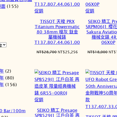
鏡面
(155)
特
特
促銷
促銷
價
價
TISSOT 天梭 PRX
SEIKO 精工 Pr
商
商
Titanium Powermatic
SRPM06J1 
品
品
80 38mm 槍灰 鈦金
Sakura Aviat
屬機械錶
機械女錶 4R
T137.807.44.061.00
06X0P
原
目
原
NT$
28,700
NT$
25,256
NT$
18,000
NT$
始
前
始
價
價
價
格：
格：
格：
1年
(2)
NT$28,700。
NT$25,256。
NT$
2年
(80)
3年
(156)
特
促銷
價
SEIKO 精工 Presage
0 Bar/100m
商
SPB529J1 江戶白茶 再
TISSOT 天梭 P