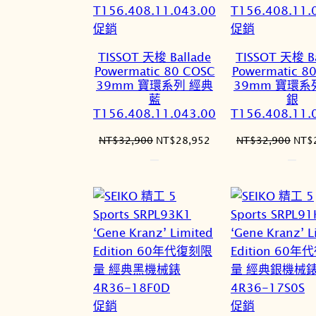
特
特
促銷
促銷
價
價
TISSOT 天梭 Ballade
TISSOT 天梭 Ba
商
商
Powermatic 80 COSC
Powermatic 8
品
品
39mm 寶環系列 經典
39mm 寶環系
藍
銀
T156.408.11.043.00
T156.408.11.
原
目
原
NT$
32,900
NT$
28,952
NT$
32,900
NT$
始
前
始
價
價
價
格：
格：
格：
NT$32,900。
NT$28,952。
NT$
特
特
促銷
促銷