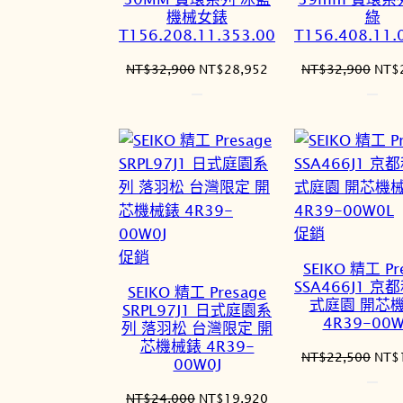
機械女錶
綠
T156.208.11.353.00
T156.408.11.
原
目
原
NT$
32,900
NT$
28,952
NT$
32,900
NT$
始
前
始
價
價
價
格：
格：
格：
NT$32,900。
NT$28,952。
NT$
特
促銷
特
價
促銷
SEIKO 精工 Pr
價
商
SSA466J1 京
SEIKO 精工 Presage
商
品
式庭園 開芯
SRPL97J1 日式庭園系
4R39-00W
品
列 落羽松 台灣限定 開
芯機械錶 4R39-
原
NT$
22,500
NT$
00W0J
始
價
原
目
NT$
24,000
NT$
19,920