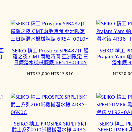
7,015。
NT$21,000。
NT$17,430。
 亞
SEIKO 精工 Prospex SPB487J1 暹
SEIKO 精工 PR
山
羅之夜 GMT兩地時間 亞洲限定 三
Prajam Ya
日鍊潛水機械腕錶 6R54-00L0Y
潛水錶 4
原
目
NT$
57,000
NT$
47,310
NT$
20,0
始
前
價
價
格：
格：
3,655。
NT$57,000。
NT$47,310。
1
SEIKO 精工 PROSPEX SRPL15K1
SEIKO 精工 PR
錶
武士系列200米機械潛水錶 4R35-
SPEEDTIM