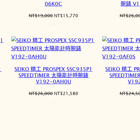
06K0C
腕錶 V1
原
目
NT$
19,000
NT$
15,770
NT$
26,0
始
前
價
價
格：
格：
3,695。
NT$19,000。
NT$15,770。
1
SEIKO 精工 PROSPEX SSC935P1
SEIKO 精工 PR
SPEEDTIMER 太陽能計時腕錶
SPEEDTI
V192-0AH0U
V19
原
目
NT$
26,000
NT$
21,580
NT$
24,5
始
前
價
價
格：
格：
1,580。
NT$26,000。
NT$21,580。