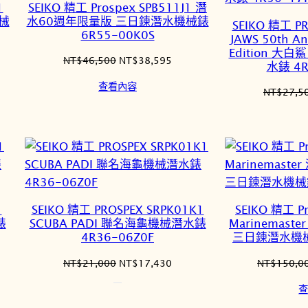
1
SEIKO 精工 Prospex SPB511J1 潛
機械
水60週年限量版 三日鍊潛水機械錶
SEIKO 精工 PR
6R55-00K0S
JAWS 50th An
Edition 大
原
目
NT$
46,500
NT$
38,595
水錶 4R
始
前
查看內容
價
價
NT$
27,5
格：
格：
7,015。
NT$46,500。
NT$38,595。
1
SEIKO 精工 PROSPEX SRPK01K1
SEIKO 精工 Pr
錶
SCUBA PADI 聯名海龜機械潛水錶
Marinemas
4R36-06Z0F
三日鍊潛水機械錶
原
目
NT$
21,000
NT$
17,430
NT$
150,0
始
前
查
價
價
格：
格：