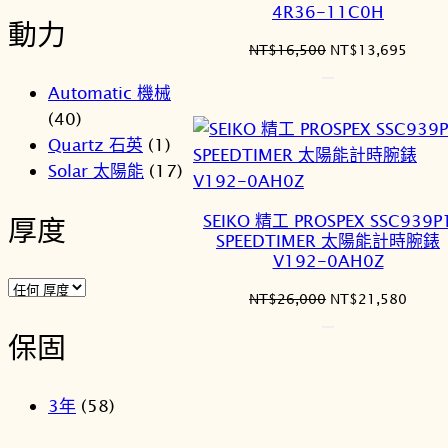
4R36-11C0H
動力
原
目
NT$
16,500
NT$
13,695
始
前
Automatic 機械
價
價
格：
格：
(40)
NT$16,500。
NT$1
Quartz 石英
(1)
Solar 太陽能
(17)
SEIKO 精工 PROSPEX SSC939P
厚度
SPEEDTIMER 太陽能計時腕錶
V192-0AH0Z
原
目
NT$
26,000
NT$
21,580
始
前
保固
價
價
格：
格：
NT$26,000。
NT$2
3年
(58)