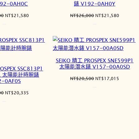
92-0AH0C
錶 V192-0AH0Y
原
目
原
目
00
NT$
21,580
NT$
26,000
NT$
21,580
始
前
始
前
價
價
價
價
格：
格：
格：
格：
NT$26,000。
NT$21,580。
NT$26,000。
NT$21,5
SEIKO 精工 PROSPEX SNE599P1
太陽能潛水錶 V157-00A0SD
OSPEX SSC813P1
MER 太陽能計時腕錶
原
目
NT$
20,500
NT$
17,015
2-0AF0S
始
前
價
價
原
目
00
NT$
20,335
格：
格：
始
前
NT$20,500。
NT$17,0
價
價
格：
格：
NT$24,500。
NT$20,335。