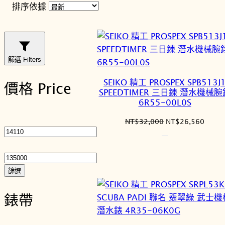
排序依據
篩選 Filters
SEIKO 精工 PROSPEX SPB513J
價格 Price
SPEEDTIMER 三日鍊 潛水機械腕
6R55-00L0S
最
原
目
NT$
32,000
NT$
26,560
低
始
前
價
最
價
價
格：
格：
格
高
NT$32,000。
NT$2
價
篩選
格
錶帶