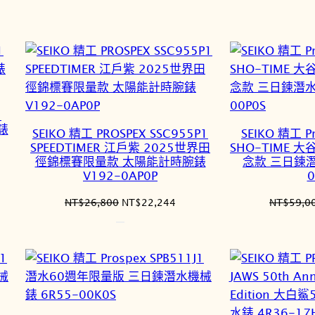
1
錶
SEIKO 精工 PROSPEX SSC955P1
SEIKO 精工 Pr
SPEEDTIMER 江戶紫 2025世界田
SHO-TIME 
徑錦標賽限量款 太陽能計時腕錶
念款 三日鍊潛
V192-0AP0P
0
原
目
NT$
26,800
NT$
22,244
NT$
59,0
始
前
6,560。
價
價
格：
格：
NT$26,800。
NT$22,244。