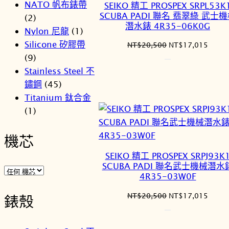
NATO 帆布錶帶
SEIKO 精工 PROSPEX SRPL53K
SCUBA PADI 聯名 翡翠綠 武士
(2)
潛水錶 4R35-06K0G
Nylon 尼龍
(1)
Silicone 矽膠帶
原
目
NT$
20,500
NT$
17,015
始
前
(9)
價
價
Stainless Steel 不
格：
格：
鏽鋼
(45)
NT$20,500。
NT$1
Titanium 鈦合金
(1)
機芯
SEIKO 精工 PROSPEX SRPJ93K
SCUBA PADI 聯名武士機械潛水
4R35-03W0F
原
目
NT$
20,500
NT$
17,015
錶殼
始
前
價
價
格：
格：