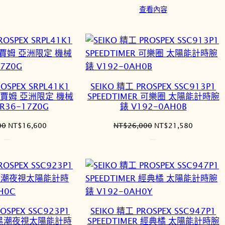
始
前
查看內容
NT$150,000。
NT$124,500。
價
價
格：
格：
NT$53,000。
NT$43,9
OSPEX SRPL41K1
SEIKO 精工 PROSPEX SSC913P1
m 帕賈姆 亞洲限定 機械
SPEEDTIMER 可樂圈 太陽能計時腕
R36-17Z0G
錶 V192-0AH0B
原
目
原
目
00
NT$
16,600
NT$
26,000
NT$
21,580
始
前
始
前
價
價
價
價
格：
格：
格：
格：
NT$20,000。
NT$16,600。
NT$26,000。
NT$21,5
OSPEX SSC923P1
SEIKO 精工 PROSPEX SSC947P1
ER 黑潮夜視太陽能計時
SPEEDTIMER 經典橘 太陽能計時腕