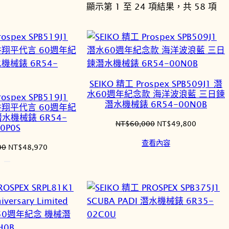
依
顯示第 1 至 24 項結果，共 58 項
最
新
項
目
排
SEIKO 精工 Prospex SPB509J1 潛
序
水60週年紀念款 海洋波浪藍 三日鍊
ospex SPB519J1
潛水機械錶 6R54-00N0B
大谷翔平代言 60週年紀
水機械錶 6R54-
原
目
NT$
60,000
NT$
49,800
0P0S
始
前
查看內容
價
價
原
目
00
NT$
48,970
格：
格：
始
前
NT$60,000。
NT$49,8
價
價
格：
格：
NT$59,000。
NT$48,970。