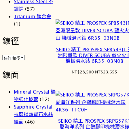
Stainless Steel 不
NT$20,500。
NT$1
鏽鋼
(57)
Titanium 鈦合金
(1)
錶徑
SEIKO 精工 PROSPEX SPB543J1
洲限量款 DIVER SCUBA 藍火火
機械潛水錶 6R35-03N0B
原
目
NT$
28,500
NT$
23,655
錶面
始
前
價
價
格：
格：
Mineral Crystal 礦
NT$28,500。
NT$2
物強化玻璃
(12)
Sapphire Crystal
抗磨損藍寶石水晶
SEIKO 精工 PROSPEX SRPG57K
鏡面
(46)
愛海洋系列 企鵝腳印機械潛水