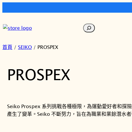
跳
至
搜
主
尋
要
內
首頁
/
SEIKO
/ PROSPEX
容
PROSPEX
Seiko Prospex 系列挑戰各種極限，為運動愛好者
產生了變革。Seiko 不斷努力，旨在為職業和業餘潛