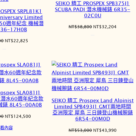
SEIKO 精工 PROSPEX SPB375J1
SCUBA PADI 潛水機械錶 6R35-
OSPEX SRPL81K1
02C0U
niversary Limited
白鯊50週年紀念 機械潛
原
目
NT$
38,800
NT$
32,204
36-17H0B
始
前
價
價
原
目
00
NT$
22,825
格：
格：
始
前
NT$38,800。
NT$32,2
價
價
格：
格：
NT$27,500。
NT$22,825。
ospex SLA081J1
ter 潛水60週年紀念款
SEIKO 精工 Prospex Land Alpinist
 8L45-00A0B
Limited SPB493J1 GMT兩地時間
亞洲限定 犀鳥 三日鍊登山機械腕錶
原
目
00
NT$
124,500
6R54-00M0D
始
前
看內容
價
價
原
目
NT$
53,000
NT$
43,990
格：
格：