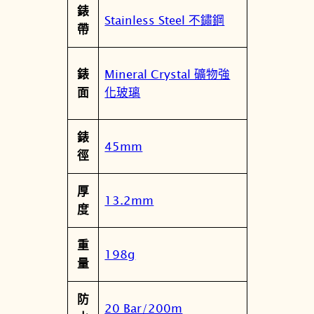
錶
潛
Stainless Steel 不鏽鋼
帶
水
錶
4
Mineral Crystal 礦物強
錶
R
化玻璃
面
3
6
錶
-
45mm
徑
0
6
厚
Z
13.2mm
度
0
F
重
數
198g
量
量
防
20 Bar/200m