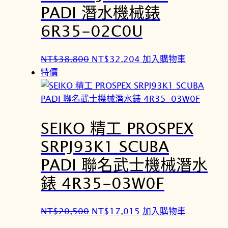
PADI 潛水機械錶
6R35-02C0U
原
目
NT$
38,800
NT$
32,204
加入購物車
始
前
特價
價
價
格
格
：
：
SEIKO 精工 PROSPEX
N
N
T
T
SRPJ93K1 SCUBA
$
$
PADI 聯名武士機械潛水
3
3
8
2
錶 4R35-03W0F
,
,
8
2
原
目
NT$
20,500
NT$
17,015
加入購物車
0
0
始
前