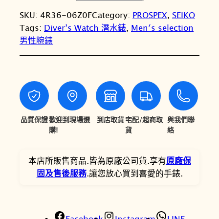
I
N
N
SKU:
4R36-06Z0F
Category:
PROSPEX
, 
SEIKO
K
T
T
Tags:
Diver’s Watch 潛水錶
, 
Men′s selection
O
男性腕錶
精
$
$
工
2
1
P
1
7
R
O
,
,
S
0
4
P
品質保證
歡迎到現場選
到店取貨
宅配/超商取
與我們聯
0
3
E
購!
貨
絡
X
0
0
S
本店所販售商品.皆為原廠公司貨.享有
原廠保
。
。
R
固及售後服務
.讓您放心買到喜愛的手錶.
P
K
0
Facebook
1
Instagram
LINE