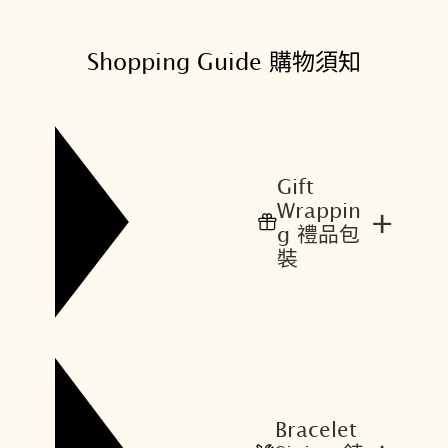
0
4
價
價
。
。
格
格
Shopping Guide 購物須知
：
：
N
N
T
T
$
$
2
1
Gift
0
7
Wrappin
+
,
,
g 禮品包
5
0
裝
0
1
0
5
。
。
Bracelet