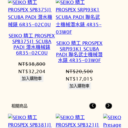
SEIKO 精工 PROSPEX
SPB375J1 SCUBA
SEIKO 精工 PROSPEX
PADI 潛水機械錶
SRPJ93K1 SCUBA
6R35-02C0U
PADI 聯名武士機械潛
水錶 4R35-03W0F
NT$
38,800
原
目
NT$
32,204
NT$
20,500
始
前
原
目
NT$
17,015
加入購物車
價
價
始
前
加入購物車
格：
格：
價
價
NT$38,800。
NT$32,204。
格：
格：
相關商品
NT$20,500。
NT$17,015。