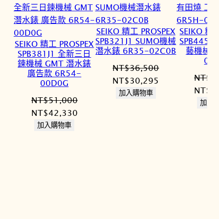
SEIKO 精工 PROSPEX
SEIKO 精工
SPB321J1 SUMO機械
SPB445J
SEIKO 精工 PROSPEX
潛水錶 6R35-02C0B
藝機械錶 
SPB381J1 全新三日
00
鍊機械 GMT 潛水錶
NT$
36,500
廣告款 6R54-
NT$
6
原
目
NT$
30,295
00D0G
原
NT$
5
始
前
加入購物車
NT$
51,000
始
加入
價
價
原
目
NT$
42,330
價
格：
格：
始
前
加入購物車
格：
NT$36,500。
NT$30,295。
價
價
NT$6
格：
格：
NT$51,000。
NT$42,330。