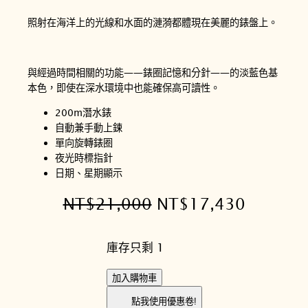
照射在海洋上的光線和水面的漣漪都體現在美麗的錶盤上。
與經過時間相關的功能——錶圈記憶和分針——的淡藍色基
本色，即使在深水環境中也能確保高可讀性。
200m潛水錶
自動兼手動上鍊
單向旋轉錶圈
夜光時標指針
日期、星期顯示
原
目
NT$
21,000
NT$
17,430
始
前
庫存只剩 1
價
價
格
格
S
加入購物車
E
：
：
點我使用優惠卷!