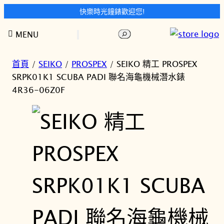
快樂時光鐘錶歡迎您!
跳
搜
MENU
至
尋
主
要
首頁
/
SEIKO
/
PROSPEX
/ SEIKO 精工 PROSPEX
內
SRPK01K1 SCUBA PADI 聯名海龜機械潛水錶
容
4R36-06Z0F