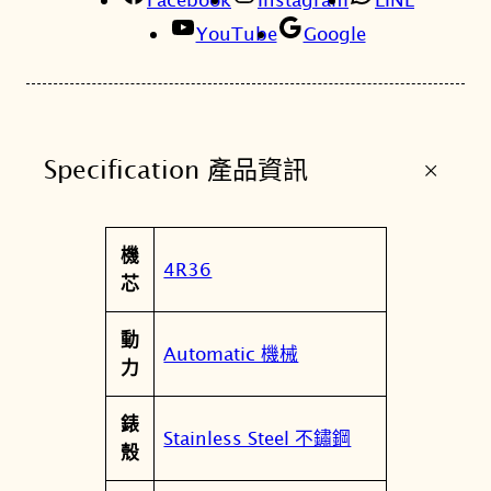
K
YouTube
Google
1
S
C
U
+
Specification 產品資訊
B
A
P
屬
機
A
值
4R36
性
芯
D
I
動
聯
Automatic 機械
力
名
海
錶
龜
Stainless Steel 不鏽鋼
殼
機
械