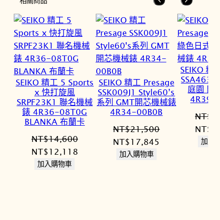
相關商品
SEIKO 精工
SSA463
SEIKO 精工 5 Sports
SEIKO 精工 Presage
庭園 開
x 快打旋風
SSK009J1 Style60’s
4R39-
SRPF23K1 聯名機械
系列 GMT開芯機械錶
錶 4R36-08T0G
4R34-00B0B
NT$
2
BLANKA 布蘭卡
原
NT$
21,500
NT$
1
NT$
14,600
原
目
始
NT$
17,845
加入
原
目
NT$
12,118
始
前
價
加入購物車
始
前
加入購物車
價
價
格：
價
價
格：
格：
NT$2
格：
格：
NT$21,500。
NT$17,845。
NT$14,600。
NT$12,118。