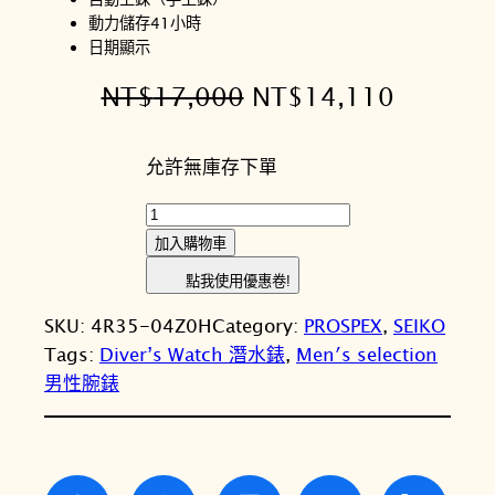
動力儲存41小時
日期顯示
原
目
NT$
17,000
NT$
14,110
始
前
允許無庫存下單
價
價
格
格
S
E
：
：
加入購物車
I
N
N
點我使用優惠卷!
K
T
T
SKU:
4R35-04Z0H
Category:
PROSPEX
, 
SEIKO
O
Tags:
Diver’s Watch 潛水錶
, 
Men′s selection
精
$
$
男性腕錶
工
1
1
P
7
4
R
O
,
,