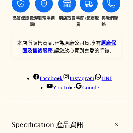
S
0
1
P
0
1
E
品質保證
歡迎到現場選
到店取貨
宅配/超商取
與我們聯
X
購!
貨
絡
0
0
S
。
。
R
本店所販售商品.皆為原廠公司貨.享有
原廠保
P
固及售後服務
.讓您放心買到喜愛的手錶.
G
5
9
K
Facebook
Instagram
LINE
1
YouTube
Google
愛
海
洋
系
+
Specification 產品資訊
列
企