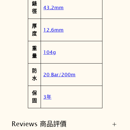
錶
H
43.2mm
徑
數
量
厚
12.6mm
度
重
104g
量
防
20 Bar/200m
水
保
3年
固
Reviews 商品評價
+