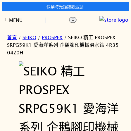
快樂時光鐘錶歡迎您!
跳
搜
MENU
至
尋
主
要
首頁
/
SEIKO
/
PROSPEX
/ SEIKO 精工 PROSPEX
內
SRPG59K1 愛海洋系列 企鵝腳印機械潛水錶 4R35-
容
04Z0H