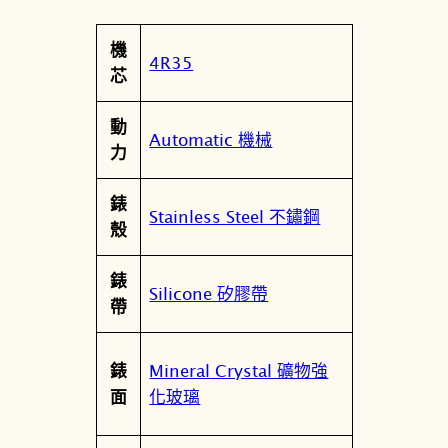
鵝
屬
機
腳
值
4R35
性
芯
印
機
動
械
Automatic 機械
力
潛
水
錶
錶
Stainless Steel 不鏽鋼
殼
4
R
錶
3
Silicone 矽膠帶
帶
5
-
0
Mineral Crystal 礦物強
錶
4
化玻璃
面
Z
0