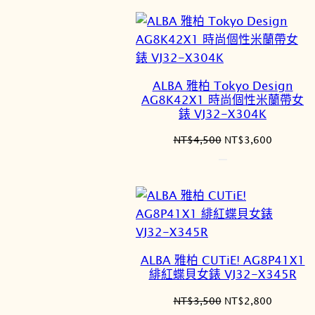
格：
格：
NT$4,000。
NT$3,2
ALBA 雅柏 Tokyo Design
AG8K42X1 時尚個性米蘭帶女
錶 VJ32-X304K
原
目
NT$
4,500
NT$
3,600
始
前
價
價
格：
格：
NT$4,500。
NT$3,6
ALBA 雅柏 CUTiE! AG8P41X1
緋紅蝶貝女錶 VJ32-X345R
原
目
NT$
3,500
NT$
2,800