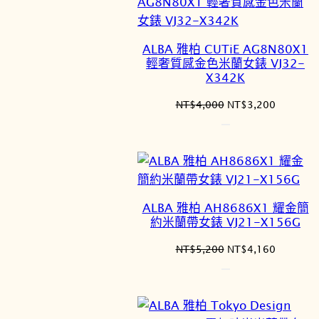
ALBA 雅柏 CUTiE AG8N80X1
輕奢質感金色米蘭女錶 VJ32-
X342K
原
目
NT$
4,000
NT$
3,200
始
前
價
價
格：
格：
NT$4,000。
NT$3,2
ALBA 雅柏 AH8686X1 耀金簡
約米蘭帶女錶 VJ21-X156G
原
目
NT$
5,200
NT$
4,160
始
前
價
價
格：
格：
NT$5,200。
NT$4,1