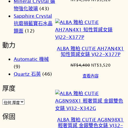
Mineral Crystal 礦
始
前
物強化玻璃
(43)
價
價
Sapphire Crystal
格：
格：
抗磨損藍寶石水晶
NT$4,900。
NT$3,9
鏡面
(12)
動力
ALBA 雅柏 CUTiE AH7AN4X1
知性質感女錶 VJ22-X377P
Automatic 機械
原
目
NT$
4,400
NT$
3,520
(9)
始
前
Quartz 石英
(46)
查看內容
價
價
格：
格：
厚度
NT$4,400。
NT$3,5
保固
ALBA 雅柏 CUTiE AG8N98X1
輕奢質感 金銀雙色女錶 VJ32-