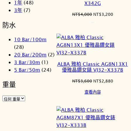
1年
(48)
X342G
3年
(7)
原
目
NT$
4,000
NT$
3,200
始
前
防水
價
價
格：
格：
10 Bar/100m
NT$4,000。
NT$3,2
(28)
20 Bar/200m
(2)
3 Bar/30m
(1)
ALBA 雅柏 Classic AG8N13X1
5 Bar/50m
(24)
優雅晶鑽女錶 VJ32-X337B
原
目
NT$
3,600
NT$
2,880
重量
始
前
查看內容
價
價
格：
格：
NT$3,600。
NT$2,8