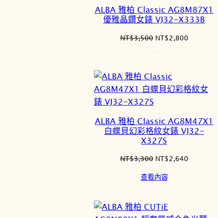
ALBA 雅柏 Classic AG8M87X1
優雅晶鑽女錶 VJ32-X333B
原
目
NT$
3,500
NT$
2,800
始
前
價
價
格：
格：
NT$3,500。
NT$2,8
ALBA 雅柏 Classic AG8M47X1
白蝶貝幻彩格紋女錶 VJ32-
X327S
原
目
NT$
3,300
NT$
2,640
始
前
查看內容
價
價
格：
格：
NT$3,300。
NT$2,6