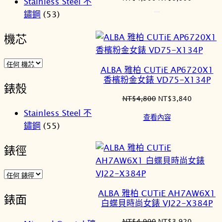
Stainless Steel 不
始
前
鏽鋼
(53)
價
價
格：
格：
機芯
NT$4,500。
NT$3,6
ALBA 雅柏 CUTiE AP6720X1
香檳粉金女錶 VD75-X134P
錶殼
原
目
NT$
4,800
NT$
3,840
始
前
Stainless Steel 不
查看內容
價
價
鏽鋼
(55)
格：
格：
NT$4,800。
NT$3,8
錶徑
ALBA 雅柏 CUTiE AH7AW6X1
錶面
白蝶貝時尚女錶 VJ22-X384P
原
目
NT$
4,900
NT$
3,920