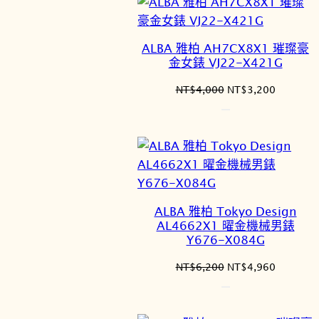
NT$3,500。
NT$2,8
ALBA 雅柏 AH7CX8X1 璀璨豪
金女錶 VJ22-X421G
原
目
NT$
4,000
NT$
3,200
始
前
價
價
格：
格：
NT$4,000。
NT$3,2
ALBA 雅柏 Tokyo Design
AL4662X1 曜金機械男錶
Y676-X084G
原
目
NT$
6,200
NT$
4,960
始
前
價
價
格：
格：