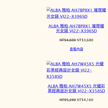
價
價
格：
格：
NT$4,600。
NT$3,6
ALBA 雅柏 AH7BP8X1 璀璨耀
光女錶 VJ22-X396SD
原
目
NT$
4,600
NT$
3,680
始
前
查看內容
價
價
格：
格：
NT$4,600。
NT$3,6
ALBA 雅柏 AH7W45X5 光耀彩
黑經典設計女錶 VJ22-X358SD
原
目
NT$
5,200
NT$
4,160
始
前