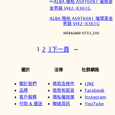
NT$6,200。
NT$4,9
ALBA 雅柏 AS9T60X1 璀璨豪金
男錶 VJ42-X361G
原
目
NT$
4,000
NT$
3,200
始
前
價
價
1
2
3
下一頁
→
格：
格：
NT$4,000。
NT$3,2
關於
法律
社群網路
關於我們
條款及條件
LINE
品牌
退款和退貨
Facebook
客戶服務
隱私權政策
Instagram
付款 & 運送
聯絡資訊
YouTube