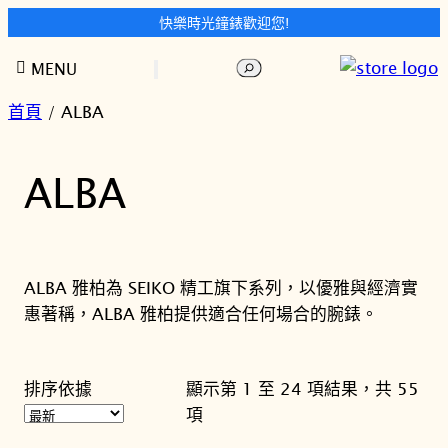
快樂時光鐘錶歡迎您!
跳
搜
MENU
至
尋
主
首頁
/ ALBA
要
內
ALBA
容
ALBA 雅柏為 SEIKO 精工旗下系列，以優雅與經濟實
惠著稱，ALBA 雅柏提供適合任何場合的腕錶。
排序依據
顯示第 1 至 24 項結果，共 55
依
項
最