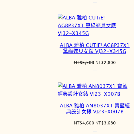
始
前
價
價
格：
格：
NT$3,500。
NT$2,8
ALBA 雅柏 CUTiE! AG8P37X1
黛綠蝶貝女錶 VJ32-X345G
原
目
NT$
3,500
NT$
2,800
始
前
價
價
格：
格：
NT$3,500。
NT$2,8
ALBA 雅柏 AN8037X1 寶藍經
典設計女錶 VJ23-X007B
原
目
NT$
4,600
NT$
3,680
始
前