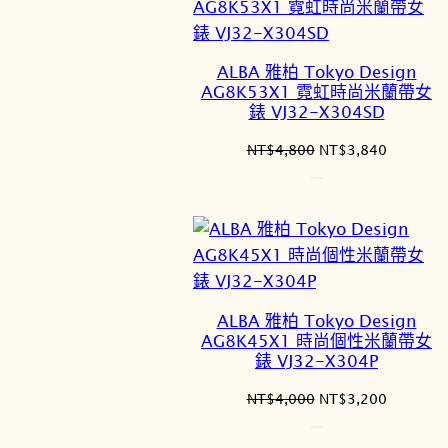
ALBA 雅柏 Tokyo Design
AG8K53X1 霓虹時尚米蘭帶女
錶 VJ32-X304SD
原
目
NT$
4,800
NT$
3,840
始
前
價
價
格：
格：
NT$4,800。
NT$3,8
ALBA 雅柏 Tokyo Design
AG8K45X1 時尚個性米蘭帶女
錶 VJ32-X304P
原
目
NT$
4,000
NT$
3,200
始
前
價
價