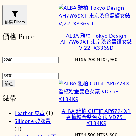
新
項
目
篩選 Filters
排
價格 Price
ALBA 雅柏 Tokyo Design
序
AH7W69X1 東京渋谷黑鑽女錶
VJ22-X336SD
最
低
原
目
NT$
6,200
NT$
4,960
始
前
價
最
價
價
格
高
格：
格：
價
篩選
NT$6,200。
NT$4,9
格
錶帶
ALBA 雅柏 CUTiE AP6724X1
Leather 皮革
(1)
香檳粉金雙色女錶 VD75-
Silicone 矽膠帶
X134KS
(1)
原
目
NT$
4,500
NT$
3,600