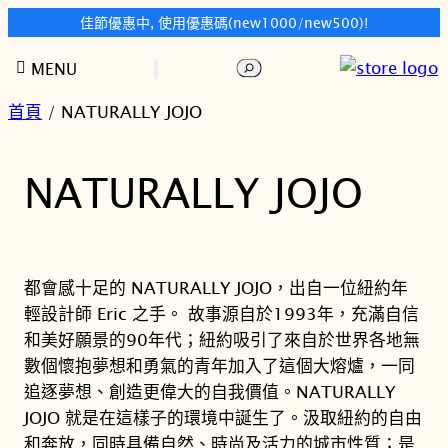
佳節優惠中, 使用優惠碼(new1000/new500)!
跳
搜
MENU
至
尋
主
首頁
/ NATURALLY JOJO
要
內
NATURALLY JOJO
容
都會感十足的 NATURALLY JOJO，出自一位紐約年
輕設計師 Eric 之手。 故事源自於1993年，充滿自信
和美好願景的90年代；紐約吸引了來自於世界各地無
數個懷抱夢想和勇氣的青年加入了這個大熔爐，一同
追逐夢想、創造更偉大的自我價值。NATURALLY
JOJO 就是在這樣子的環境中誕生了。汲取紐約的自由
和奔放，同時具備自然、時尚及活力的城市性質；是