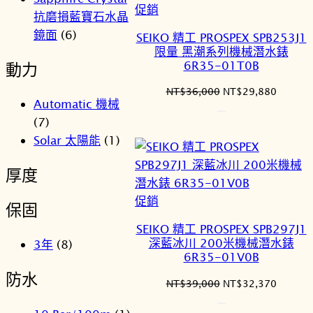
特
促銷
抗磨損藍寶石水晶
價
鏡面
(6)
SEIKO 精工 PROSPEX SPB253J1
商
限量 黑潮系列機械潛水錶
品
6R35-01T0B
動力
原
目
NT$
36,000
NT$
29,880
Automatic 機械
始
前
(7)
價
價
格：
格：
Solar 太陽能
(1)
NT$36,000。
NT$29
厚度
特
促銷
保固
價
SEIKO 精工 PROSPEX SPB297J1
商
深藍冰川 200米機械潛水錶
3年
(8)
品
6R35-01V0B
防水
原
目
NT$
39,000
NT$
32,370
始
前