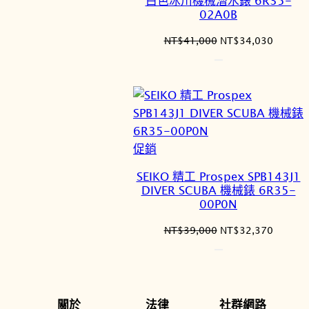
白色冰川機械潛水錶 6R35-
品
02A0B
原
目
NT$
41,000
NT$
34,030
始
前
價
價
格：
格：
NT$41,000。
NT$34
特
促銷
價
SEIKO 精工 Prospex SPB143J1
商
DIVER SCUBA 機械錶 6R35-
品
00P0N
原
目
NT$
39,000
NT$
32,370
始
前
價
價
格：
格：
NT$39,000。
NT$32
關於
法律
社群網路