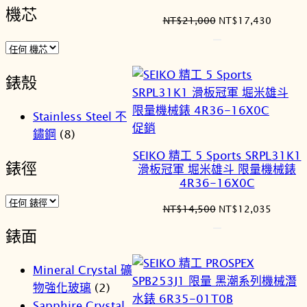
機芯
原
目
NT$
21,000
NT$
17,430
始
前
價
價
格：
格：
錶殼
NT$21,000。
NT$17
Stainless Steel 不
特
促銷
鏽鋼
(8)
價
SEIKO 精工 5 Sports SRPL31K1
商
錶徑
滑板冠軍 堀米雄斗 限量機械錶
品
4R36-16X0C
原
目
NT$
14,500
NT$
12,035
始
前
錶面
價
價
格：
格：
NT$14,500。
NT$12
Mineral Crystal 礦
物強化玻璃
(2)
Sapphire Crystal