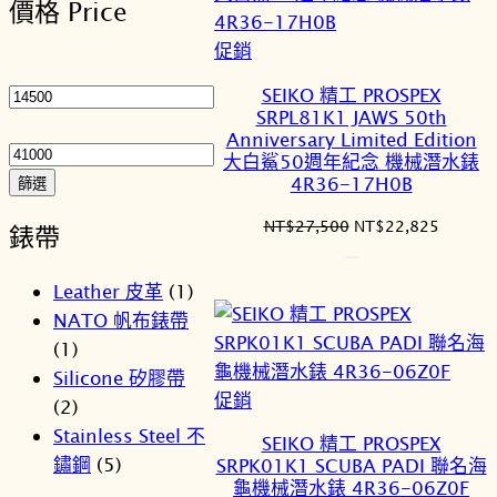
價格 Price
序
特
促銷
最
價
低
SEIKO 精工 PROSPEX
商
SRPL81K1 JAWS 50th
價
最
品
Anniversary Limited Edition
格
高
大白鯊50週年紀念 機械潛水錶
價
4R36-17H0B
篩選
格
原
目
NT$
27,500
NT$
22,825
錶帶
始
前
價
價
Leather 皮革
(1)
格：
格：
NATO 帆布錶帶
NT$27,500。
NT$22
(1)
Silicone 矽膠帶
特
促銷
(2)
價
Stainless Steel 不
SEIKO 精工 PROSPEX
商
鏽鋼
(5)
SRPK01K1 SCUBA PADI 聯名海
品
龜機械潛水錶 4R36-06Z0F