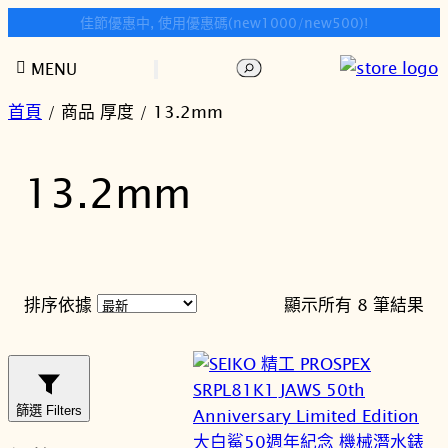
快樂時光鐘錶歡迎您!
跳
搜
MENU
至
尋
主
首頁
/ 商品 厚度 / 13.2mm
要
內
13.2mm
容
依
排序依據
顯示所有 8 筆結果
最
新
項
目
篩選 Filters
排