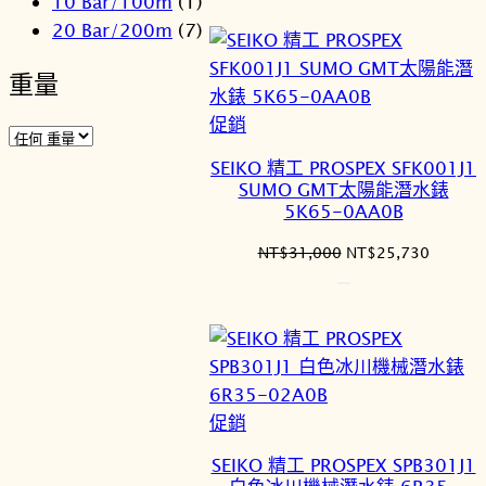
10 Bar/100m
(1)
價
價
格：
格：
20 Bar/200m
(7)
NT$39,000。
NT$32
重量
特
促銷
價
SEIKO 精工 PROSPEX SFK001J1
商
SUMO GMT太陽能潛水錶
品
5K65-0AA0B
原
目
NT$
31,000
NT$
25,730
始
前
價
價
格：
格：
NT$31,000。
NT$25
特
促銷
價
SEIKO 精工 PROSPEX SPB301J1
商