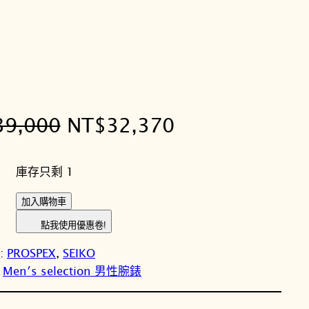
原
目
39,000
NT$
32,370
始
前
庫存只剩 1
價
價
S
加入購物車
格
格
E
點我使用優惠卷!
I
：
：
y:
PROSPEX
, 
SEIKO
K
N
N
 
Men′s selection 男性腕錶
O
精
T
T
工