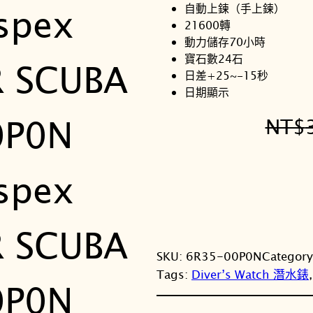
自動上鍊（手上鍊）
21600轉
動力儲存70小時
寶石數24石
日差+25~-15秒
日期顯示
NT$
SKU:
6R35-00P0N
Categor
Tags:
Diver’s Watch 潛水錶
,