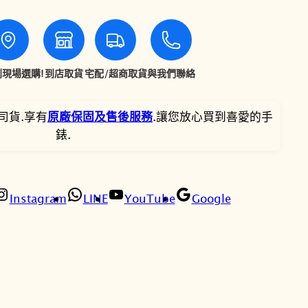
P
$
$
r
o
3
3
s
現場選購!
到店取貨
宅配/超商取貨
與我們聯絡
9
2
p
e
,
,
司貨.享有
原廠保固及售後服務
.讓您放心買到喜愛的手
x
錶.
S
0
3
P
0
7
B
1
Instagram
LINE
YouTube
Google
0
0
4
3
。
。
J
1
D
I