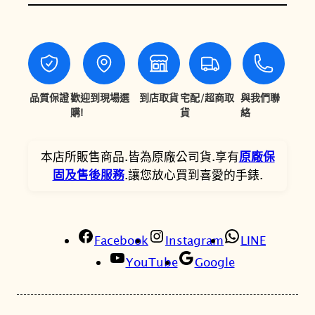
工
2
2
P
4
0
R
O
,
,
S
5
3
P
品質保證
歡迎到現場選
到店取貨
宅配/超商取
與我們聯
0
3
E
購!
貨
絡
X
0
5
S
本店所販售商品.皆為原廠公司貨.享有
原廠保
。
。
S
固及售後服務
.讓您放心買到喜愛的手錶.
C
9
3
Facebook
3
Instagram
LINE
P
YouTube
Google
1
S
P