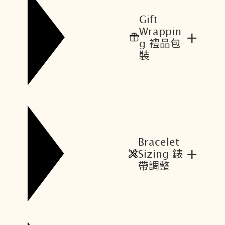
$
$
2
2
Gift
4
0
Wrappin
+
,
,
g 禮品包
5
3
裝
0
3
0
5
。
。
Bracelet
+
Sizing 錶
帶調整