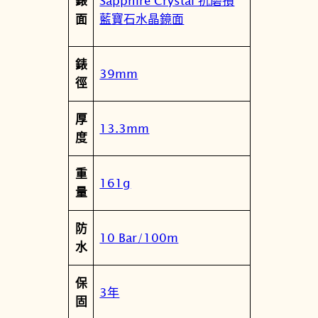
Sapphire Crystal 抗磨損
錶
9
藍寶石水晶鏡面
面
2
-
錶
0
39mm
徑
A
F
厚
0
13.3mm
度
G
數
重
量
161g
量
防
10 Bar/100m
水
保
3年
固