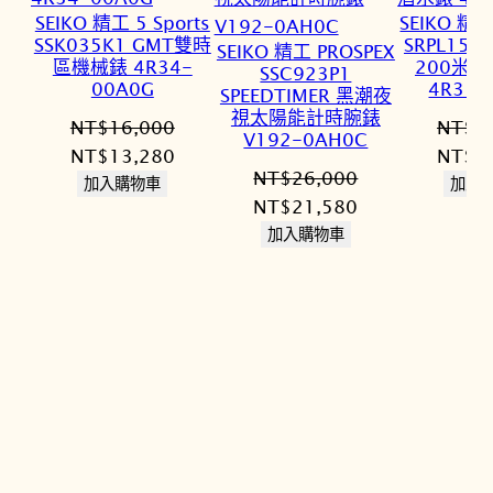
SEIKO 精工 5 Sports
SEIKO 精工
SSK035K1 GMT雙時
SRPL15
SEIKO 精工 PROSPEX
區機械錶 4R34-
200米
SSC923P1
00A0G
4R35-
SPEEDTIMER 黑潮夜
視太陽能計時腕錶
NT$
16,000
NT$
1
V192-0AH0C
原
目
原
NT$
13,280
NT$
1
NT$
26,000
始
前
始
加入購物車
加入
原
目
NT$
21,580
價
價
價
始
前
加入購物車
格：
格：
格：
價
價
NT$16,000。
NT$13,280。
NT$1
格：
格：
NT$26,000。
NT$21,580。