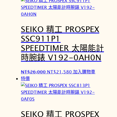
價
價
格
格
：
：
N
N
SEIKO 精工 PROSPEX
T
T
$
$
SSC911P1
2
2
SPEEDTIMER 太陽能計
6
1
,
,
時腕錶 V192-0AH0N
0
5
0
8
原
目
NT$
26,000
NT$
21,580
加入購物車
0
0
始
前
特價
。
。
價
價
格
格
：
：
N
N
SEIKO 精工 PROSPEX
T
T