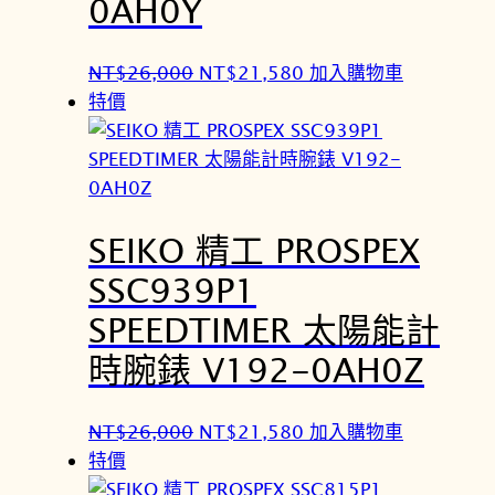
0AH0Y
0
3
0
5
原
目
NT$
26,000
NT$
21,580
加入購物車
。
。
始
前
特價
價
價
格
格
：
：
N
N
SEIKO 精工 PROSPEX
T
T
$
$
SSC939P1
2
2
SPEEDTIMER 太陽能計
6
1
,
,
時腕錶 V192-0AH0Z
0
5
0
8
原
目
NT$
26,000
NT$
21,580
加入購物車
0
0
始
前
特價
。
。
價
價