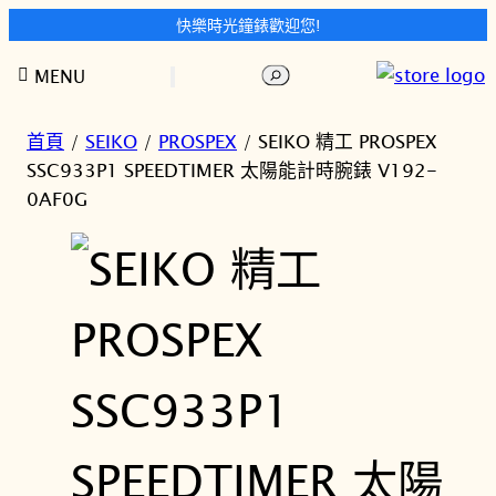
快樂時光鐘錶歡迎您!
跳
搜
MENU
至
尋
主
要
首頁
/
SEIKO
/
PROSPEX
/ SEIKO 精工 PROSPEX
內
SSC933P1 SPEEDTIMER 太陽能計時腕錶 V192-
容
0AF0G