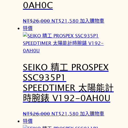
0AH0C
原
目
NT$
26,000
NT$
21,580
加入購物車
始
前
特價
價
價
格
格
：
：
N
N
SEIKO 精工 PROSPEX
T
T
$
$
SSC935P1
2
2
SPEEDTIMER 太陽能計
6
1
,
,
時腕錶 V192-0AH0U
0
5
0
8
原
目
NT$
26,000
NT$
21,580
加入購物車
0
0
始
前
特價
。
。