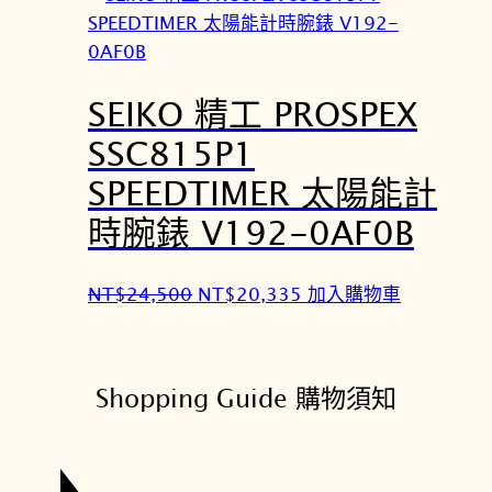
格
格
：
：
N
N
SEIKO 精工 PROSPEX
T
T
$
$
SSC815P1
2
2
SPEEDTIMER 太陽能計
6
1
,
,
時腕錶 V192-0AF0B
0
5
0
8
原
目
NT$
24,500
NT$
20,335
加入購物車
0
0
始
前
。
。
價
價
格
格
Shopping Guide 購物須知
：
：
N
N
T
T