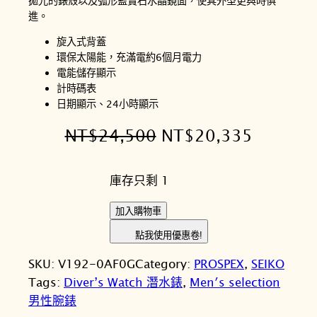
拋光的錶殼以及弧形藍寶石水晶鏡面，使其外型更與時俱
進。
旋入式背蓋
環保太陽能，充滿電約6個月電力
電能儲存顯示
計時碼表
日期顯示、24小時顯示
原
目
NT$
24,500
NT$
20,335
始
前
庫存只剩 1
價
價
格
格
S
加入購物車
E
：
：
點我使用優惠卷!
I
N
N
SKU:
V192-0AF0G
Category:
PROSPEX
, 
SEIKO
K
T
T
Tags:
Diver’s Watch 潛水錶
, 
Men′s selection
O
男性腕錶
精
$
$