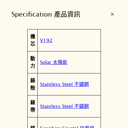
E
+
Specification 產品資訊
E
D
T
屬
機
I
值
V192
性
芯
M
E
動
R
Solar 太陽能
力
太
陽
錶
能
Stainless Steel 不鏽鋼
殼
計
時
錶
腕
Stainless Steel 不鏽鋼
帶
錶
V
1