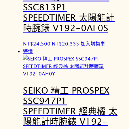
$
$
SSC813P1
2
2
SPEEDTIMER 太陽能計
6
1
,
,
時腕錶 V192-0AF0S
0
5
0
8
原
目
NT$
24,500
NT$
20,335
加入購物車
0
0
始
前
特價
。
。
價
價
格
格
：
：
N
N
SEIKO 精工 PROSPEX
T
T
$
$
SSC947P1
2
2
SPEEDTIMER 經典橘 太
4
0
,
,
陽能計時腕錶 V192-
5
3