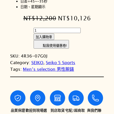
日差+45~-35秒
日期、星期顯示
原
目
NT$
12,200
NT$
10,126
始
前
S
價
價
E
加入購物車
I
格
格
點我使用優惠卷!
K
：
：
SKU:
4R36-07G0J
O
N
N
Category:
SEIKO
, 
Seiko 5 Sports
精
Tags:
Men′s selection 男性腕錶
工
T
T
5
$
$
S
1
1
p
o
2
0
r
,
,
t
品質保證
歡迎到現場選
到店取貨
宅配/超商取
與我們聯