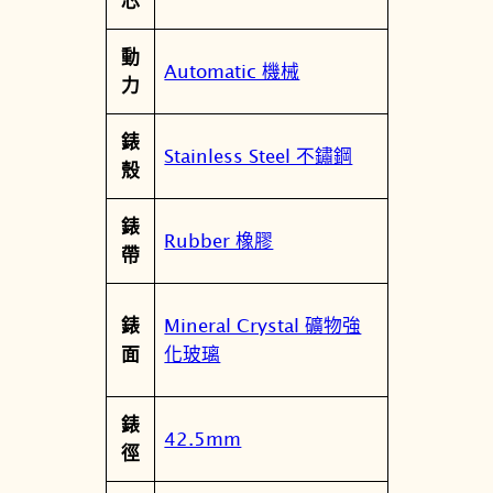
芯
3
6
動
-
Automatic 機械
力
0
7
錶
G
Stainless Steel 不鏽鋼
殼
0
J
錶
數
Rubber 橡膠
帶
量
Mineral Crystal 礦物強
錶
化玻璃
面
錶
42.5mm
徑