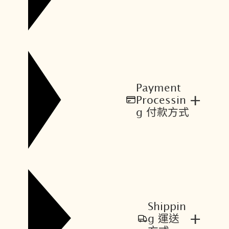
Payment
+
Processin
g 付款方式
Shippin
+
g 運送