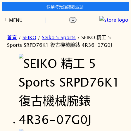
快樂時光鐘錶歡迎您!
跳
搜
MENU
至
尋
主
要
首頁
/
SEIKO
/
Seiko 5 Sports
/ SEIKO 精工 5
內
Sports SRPD76K1 復古機械腕錶 4R36-07G0J
容