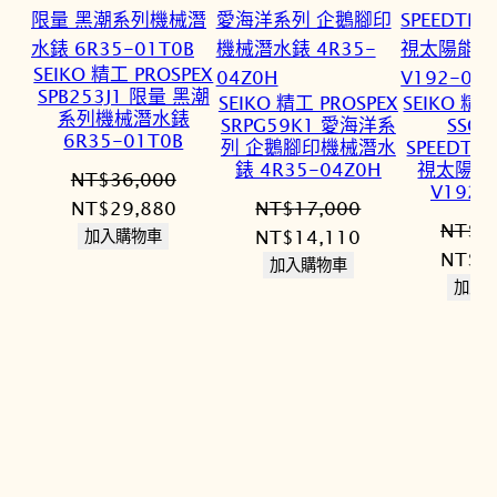
SEIKO 精工 PROSPEX
SPB253J1 限量 黑潮
SEIKO 精工 PROSPEX
SEIKO 精工
系列機械潛水錶
SRPG59K1 愛海洋系
SSC9
6R35-01T0B
列 企鵝腳印機械潛水
SPEEDTI
錶 4R35-04Z0H
視太陽能
NT$
36,000
V192-
原
目
NT$
29,880
NT$
17,000
NT$
2
始
前
原
目
NT$
14,110
加入購物車
原
NT$
2
價
價
始
前
加入購物車
始
加入
格：
格：
價
價
價
NT$36,000。
NT$29,880。
格：
格：
格：
NT$17,000。
NT$14,110。
NT$2