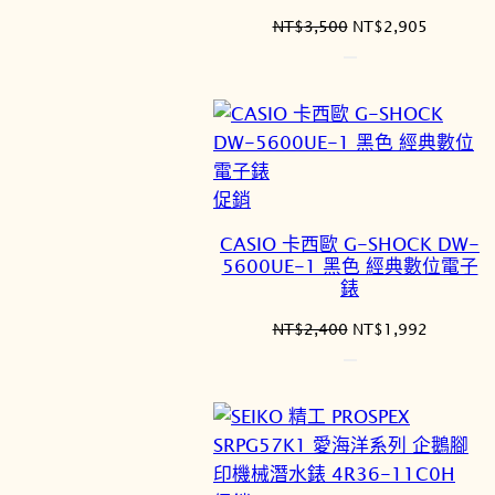
原
目
NT$
3,500
NT$
2,905
始
前
價
價
格：
格：
NT$3,500。
NT$2,9
特
促銷
價
CASIO 卡西歐 G-SHOCK DW-
商
5600UE-1 黑色 經典數位電子
品
錶
原
目
NT$
2,400
NT$
1,992
始
前
價
價
格：
格：
NT$2,400。
NT$1,9