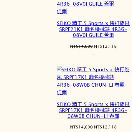
特
促銷
價
SEIKO 精工 5 Sports x 快打旋風
商
SRPF21K1 聯名機械錶 4R36-
品
08V0J GUILE 蓋爾
原
目
NT$
14,600
NT$
12,118
始
前
價
價
格：
格：
NT$14,600。
NT$12
特
促銷
價
SEIKO 精工 5 Sports x 快打旋風
商
SRPF17K1 聯名機械錶 4R36-
品
08W0B CHUN-LI 春麗
原
目
NT$
14,600
NT$
12,118