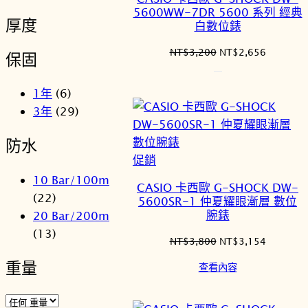
商
5600WW-7DR 5600 系列 經典
厚度
品
白數位錶
原
目
NT$
3,200
NT$
2,656
保固
始
前
價
價
1年
(6)
格：
格：
3年
(29)
NT$3,200。
NT$2,6
防水
特
促銷
價
10 Bar/100m
CASIO 卡西歐 G-SHOCK DW-
商
(22)
5600SR-1 仲夏耀眼漸層 數位
品
腕錶
20 Bar/200m
(13)
原
目
NT$
3,800
NT$
3,154
始
前
重量
查看內容
價
價
格：
格：
NT$3,800。
NT$3,1