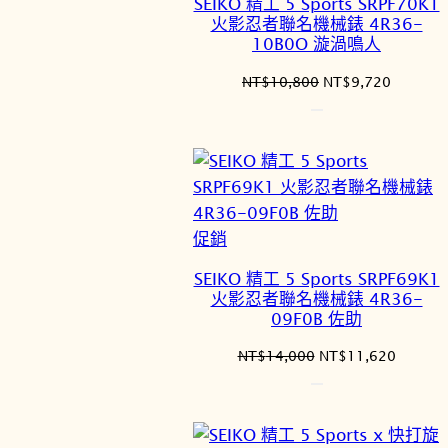
SEIKO 精工 5 Sports SRPF70K1
商
火影忍者聯名機械錶 4R36-
品
10B0O 漩渦鳴人
原
目
NT$
10,800
NT$
9,720
始
前
價
價
格：
格：
NT$10,800。
NT$9,7
特
促銷
價
SEIKO 精工 5 Sports SRPF69K1
商
火影忍者聯名機械錶 4R36-
品
09F0B 佐助
原
目
NT$
14,000
NT$
11,620
始
前
價
價
格：
格：
NT$14,000。
NT$11