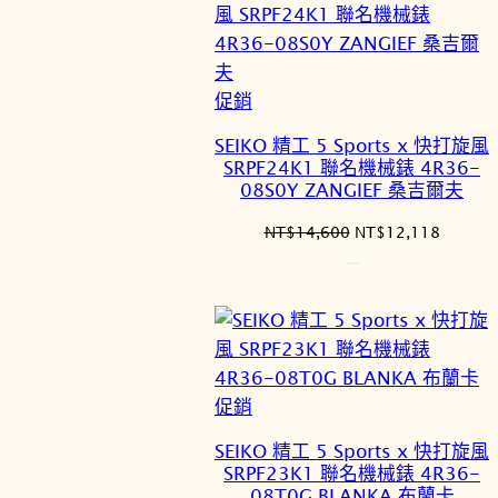
特
促銷
價
SEIKO 精工 5 Sports x 快打旋風
商
SRPF24K1 聯名機械錶 4R36-
品
08S0Y ZANGIEF 桑吉爾夫
原
目
NT$
14,600
NT$
12,118
始
前
價
價
格：
格：
NT$14,600。
NT$12
特
促銷
價
SEIKO 精工 5 Sports x 快打旋風
商
SRPF23K1 聯名機械錶 4R36-
品
08T0G BLANKA 布蘭卡