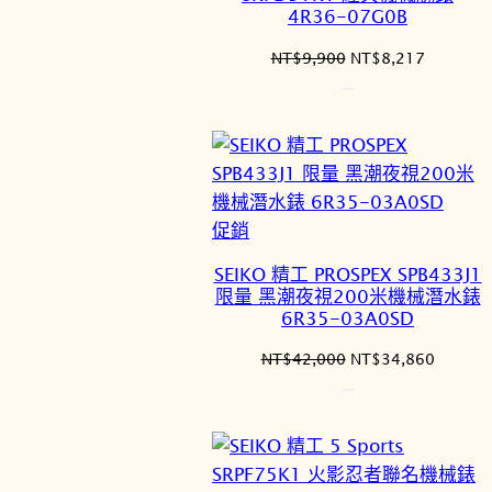
品
4R36-07G0B
原
目
NT$
9,900
NT$
8,217
始
前
價
價
格：
格：
NT$9,900。
NT$8,2
特
促銷
價
SEIKO 精工 PROSPEX SPB433J1
商
限量 黑潮夜視200米機械潛水錶
品
6R35-03A0SD
原
目
NT$
42,000
NT$
34,860
始
前
價
價
格：
格：
NT$42,000。
NT$34