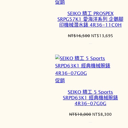
特
促銷
價
SEIKO 精工 PROSPEX
商
SRPG57K1 愛海洋系列 企鵝腳
品
印機械潛水錶 4R36-11C0H
原
目
NT$
16,500
NT$
13,695
始
前
價
價
格：
格：
NT$16,500。
NT$13
特
促銷
價
SEIKO 精工 5 Sports
商
SRPD63K1 經典機械腕錶
品
4R36-07G0G
原
目
NT$
10,000
NT$
8,300
始
前
價
價