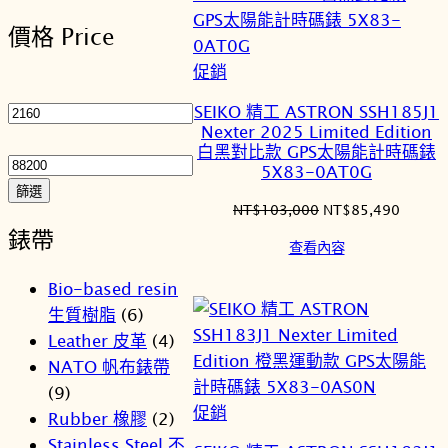
排
價格 Price
序
特
促銷
最
價
低
SEIKO 精工 ASTRON SSH185J1
商
Nexter 2025 Limited Edition
價
最
品
白黑對比款 GPS太陽能計時碼錶
格
高
5X83-0AT0G
價
篩選
原
目
NT$
103,000
NT$
85,490
格
始
前
錶帶
查看內容
價
價
格：
格：
Bio-based resin
NT$103,000。
NT$85
生質樹脂
(6)
Leather 皮革
(4)
NATO 帆布錶帶
(9)
特
促銷
Rubber 橡膠
(2)
價
Stainless Steel 不