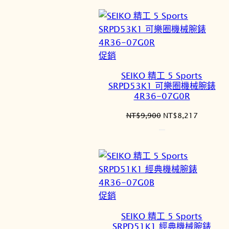
格：
格：
NT$10,000。
NT$8,3
特
促銷
價
SEIKO 精工 5 Sports
商
SRPD53K1 可樂圈機械腕錶
品
4R36-07G0R
原
目
NT$
9,900
NT$
8,217
始
前
價
價
格：
格：
NT$9,900。
NT$8,2
特
促銷
價
SEIKO 精工 5 Sports
商
SRPD51K1 經典機械腕錶