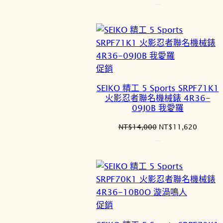
始
前
價
價
格：
格：
NT$10,800。
NT$9,7
特
促銷
價
SEIKO 精工 5 Sports SRPF71K1
商
火影忍者聯名機械錶 4R36-
品
09J0B 我愛羅
原
目
NT$
14,000
NT$
11,620
始
前
價
價
格：
格：
NT$14,000。
NT$11
特
促銷
價