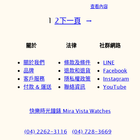
始
前
查看內容
價
價
格：
格：
1
2
下一頁
→
NT$14,600。
NT$12
關於
法律
社群網路
關於我們
條款及條件
LINE
品牌
退款和退貨
Facebook
客戶服務
隱私權政策
Instagram
付款 & 運送
聯絡資訊
YouTube
快樂時光鐘錶 Mira Vista Watches
(04) 2262-3116
(04) 728-3669