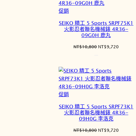
特
促銷
價
SEIKO 精工 5 Sports SRPF75K1
商
火影忍者聯名機械錶 4R36-​
品
09G0H 鹿丸
原
目
NT$
10,800
NT$
9,720
始
前
價
價
格：
格：
NT$10,800。
NT$9,7
特
促銷
價
SEIKO 精工 5 Sports SRPF73K1
商
火影忍者聯名機械錶 4R36-
品
09H0G 李洛克
原
目
NT$
10,800
NT$
9,720