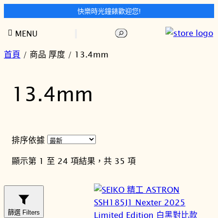
快樂時光鐘錶歡迎您!
跳
搜
MENU
至
尋
主
首頁
/ 商品 厚度 / 13.4mm
要
內
13.4mm
容
排序依據
依
顯示第 1 至 24 項結果，共 35 項
最
新
項
目
篩選 Filters