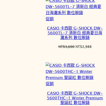
特
促銷
價
CASIO 卡西歐 G-SHOCK DW-
商
5600TL-7 清新白 經典夏日海
品
灘系列 數位腕錶
原
目
NT$
3,600
NT$
2,988
始
前
價
價
格：
格：
NT$3,600。
NT$2,9
特
促銷
價
CASIO 卡西歐 G-SHOCK DW-
商
5600THC-1 Winter Premium
品
聖誕紅 數位腕錶