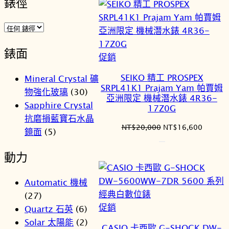
錶徑
NT$38,800。
NT$32
錶面
特
促銷
價
SEIKO 精工 PROSPEX
Mineral Crystal 礦
商
SRPL41K1 Prajam Yam 帕賈姆
物強化玻璃
(30)
品
亞洲限定 機械潛水錶 4R36-
Sapphire Crystal
17Z0G
抗磨損藍寶石水晶
原
目
NT$
20,000
NT$
16,600
鏡面
(5)
始
前
價
價
動力
格：
格：
NT$20,000。
NT$16
Automatic 機械
(27)
特
促銷
Quartz 石英
(6)
價
Solar 太陽能
(2)
CASIO 卡西歐 G-SHOCK DW-