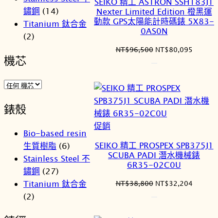
SEIKO 精工 ASTRON SSH183J1
商
鏽鋼
(14)
Nexter Limited Edition 橙黑運
品
動款 GPS太陽能計時碼錶 5X83-
Titanium 鈦合金
0AS0N
(2)
原
目
NT$
96,500
NT$
80,095
機芯
始
前
價
價
格：
格：
NT$96,500。
NT$80
錶殼
特
促銷
Bio-based resin
價
SEIKO 精工 PROSPEX SPB375J1
生質樹脂
(6)
商
SCUBA PADI 潛水機械錶
Stainless Steel 不
品
6R35-02C0U
鏽鋼
(27)
Titanium 鈦合金
原
目
NT$
38,800
NT$
32,204
始
前
(2)
價
價
格：
格：