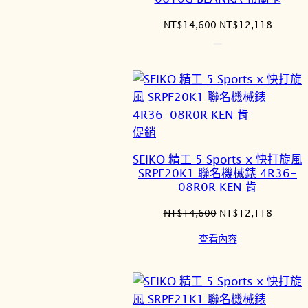
原
目
NT$
14,600
NT$
12,118
始
前
價
價
格：
格：
NT$14,600。
NT$12
特
促銷
價
SEIKO 精工 5 Sports x 快打旋風
商
SRPF20K1 聯名機械錶 4R36-
品
08R0R KEN 肯
原
目
NT$
14,600
NT$
12,118
始
前
查看內容
價
價
格：
格：
NT$14,600。
NT$12