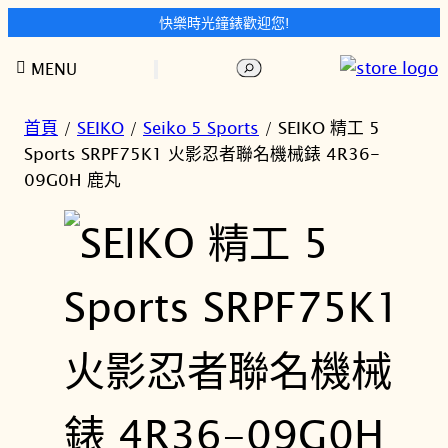
快樂時光鐘錶歡迎您!
跳
搜
MENU
至
尋
主
要
首頁
/
SEIKO
/
Seiko 5 Sports
/ SEIKO 精工 5
內
Sports SRPF75K1 火影忍者聯名機械錶 4R36-​
容
09G0H 鹿丸