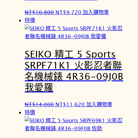
8
2
原
目
NT$
10,800
NT$
9,720
加入購物車
0
0
始
前
特價
0
。
價
價
。
格
格
：
：
SEIKO 精工 5 Sports
N
N
T
T
SRPF71K1 火影忍者聯
$
$
名機械錶 4R36-09J0B
1
9
0
,
我愛羅
,
7
8
2
原
目
NT$
14,000
NT$
11,620
加入購物車
0
0
始
前
特價
0
。
價
價
。
格
格
：
：