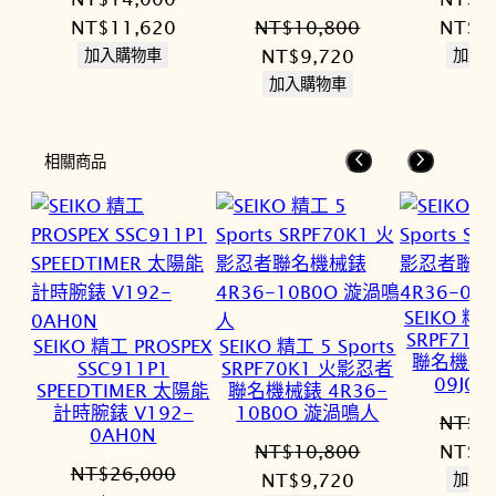
原
目
原
NT$
11,620
NT$
10,800
NT$
1
始
前
原
目
始
NT$
9,720
加入購物車
加入
價
價
始
前
價
加入購物車
格：
格：
價
價
格：
NT$14,000。
NT$11,620。
格：
格：
NT$1
相關商品
NT$10,800。
NT$9,720。
SEIKO 精工
SRPF71
SEIKO 精工 PROSPEX
SEIKO 精工 5 Sports
聯名機械錶
SSC911P1
SRPF70K1 火影忍者
09J0
SPEEDTIMER 太陽能
聯名機械錶 4R36-
計時腕錶 V192-
10B0O 漩渦鳴人
NT$
1
0AH0N
原
NT$
10,800
NT$
1
NT$
26,000
原
目
始
NT$
9,720
加入