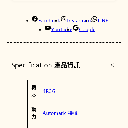
7
5
K
Facebook
Instagram
LINE
1
YouTube
Google
火
影
忍
者
+
Specification 產品資訊
聯
名
機
屬
機
械
值
4R36
性
芯
錶
4
動
R
Automatic 機械
力
3
6