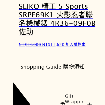
SEIKO 精工 5 Sports
N
N
T
T
SRPF69K1 火影忍者聯
$
$
名機械錶 4R36-09F0B
1
1
4
1
佐助
,
,
0
6
原
目
NT$
14,000
NT$
11,620
加入購物車
0
2
始
前
0
0
價
價
。
。
格
格
Shopping Guide 購物須知
：
：
N
N
T
T
$
$
1
1
Gift
4
1
Wrappin
+