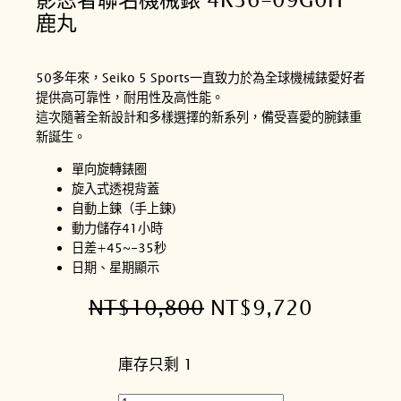
鹿丸
50多年來，Seiko 5 Sports一直致力於為全球機械錶愛好者
提供高可靠性，耐用性及高性能。
這次隨著全新設計和多樣選擇的新系列，備受喜愛的腕錶重
新誕生。
單向旋轉錶圈
旋入式透視背蓋
自動上鍊（手上鍊)
動力儲存41小時
日差+45~-35秒
日期、星期顯示
原
目
NT$
10,800
NT$
9,720
始
前
庫存只剩 1
價
價
格
格
S