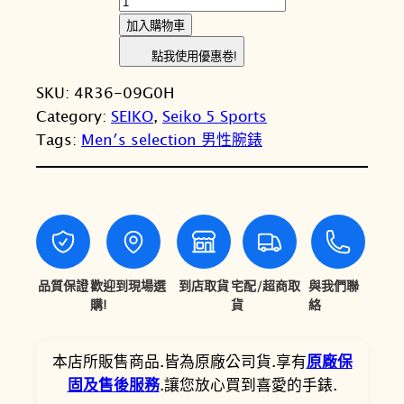
E
：
：
加入購物車
I
N
N
點我使用優惠卷!
K
T
T
SKU:
4R36-​09G0H
O
Category:
SEIKO
, 
Seiko 5 Sports
精
$
$
Tags:
Men′s selection 男性腕錶
工
1
9
5
0
,
S
p
,
7
o
8
2
r
0
0
t
品質保證
歡迎到現場選
到店取貨
宅配/超商取
與我們聯
s
購!
貨
絡
0
。
S
。
R
本店所販售商品.皆為原廠公司貨.享有
原廠保
P
固及售後服務
.讓您放心買到喜愛的手錶.
F