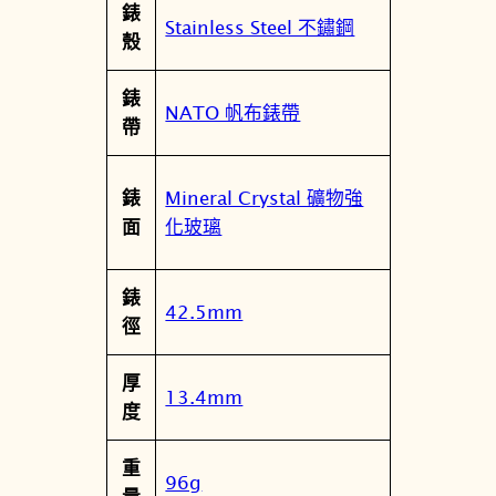
錶
-
Stainless Steel 不鏽鋼
殼
0
錶
9
NATO 帆布錶帶
帶
G
0
H
Mineral Crystal 礦物強
錶
鹿
化玻璃
面
丸
數
錶
量
42.5mm
徑
厚
13.4mm
度
重
96g