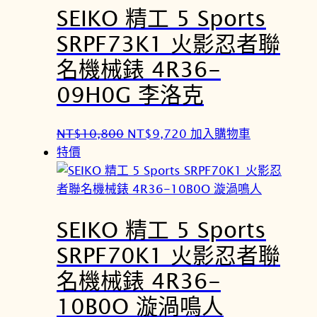
SEIKO 精工 5 Sports
SRPF73K1 火影忍者聯
名機械錶 4R36-
09H0G 李洛克
原
目
NT$
10,800
NT$
9,720
加入購物車
始
前
特價
價
價
格
格
：
：
SEIKO 精工 5 Sports
N
N
T
T
SRPF70K1 火影忍者聯
$
$
名機械錶 4R36-
1
9
0
,
10B0O 漩渦鳴人
,
7