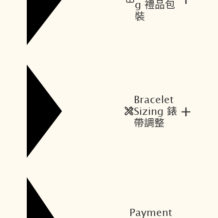
,
,
g 禮品包
0
6
裝
0
2
0
0
。
。
Bracelet
+
Sizing 錶
帶調整
Payment