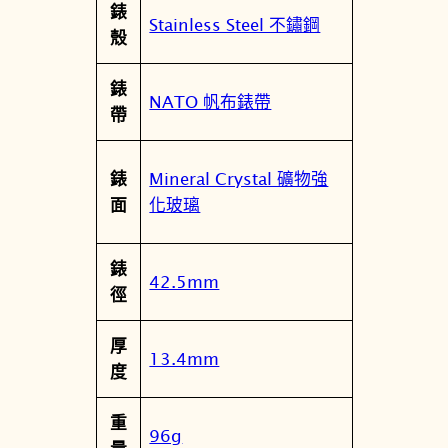
錶
-
Stainless Steel 不鏽鋼
殼
0
9
錶
H
NATO 帆布錶帶
帶
0
G
李
Mineral Crystal 礦物強
錶
洛
化玻璃
面
克
數
錶
量
42.5mm
徑
厚
13.4mm
度
重
96g