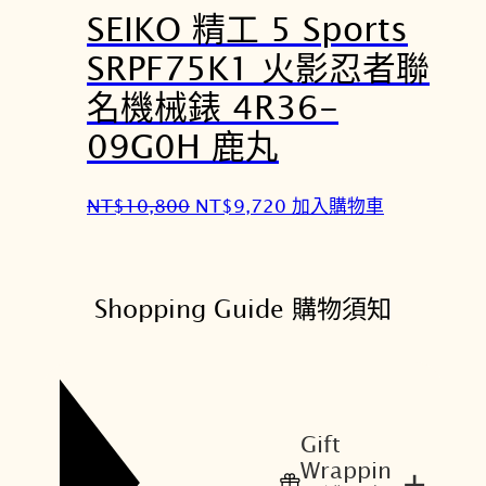
SEIKO 精工 5 Sports
N
N
T
T
SRPF75K1 火影忍者聯
$
$
名機械錶 4R36-​
1
1
4
1
09G0H 鹿丸
,
,
0
6
原
目
NT$
10,800
NT$
9,720
加入購物車
0
2
始
前
0
0
價
價
。
。
格
格
Shopping Guide 購物須知
：
：
N
N
T
T
$
$
1
9
Gift
0
,
Wrappin
+