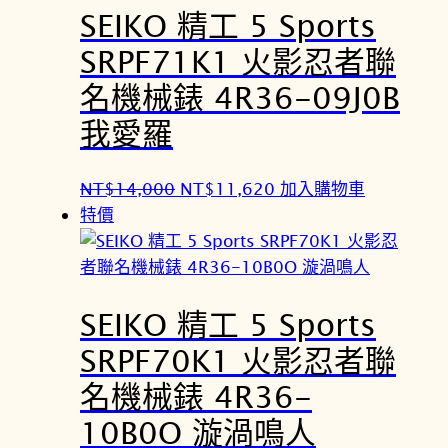
SEIKO 精工 5 Sports
SRPF71K1 火影忍者聯
名機械錶 4R36-09J0B
我愛羅
原
目
NT$
14,000
NT$
11,620
加入購物車
始
前
特價
價
價
格
格
：
：
SEIKO 精工 5 Sports
N
N
T
T
SRPF70K1 火影忍者聯
$
$
名機械錶 4R36-
1
1
4
1
10B0O 漩渦鳴人
,
,