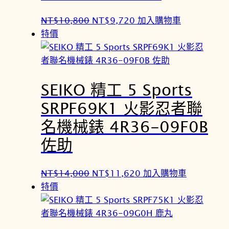
0
6
原
目
NT$
10,800
NT$
9,720
加入購物車
0
2
始
前
特價
0
0
價
價
。
。
格
格
：
：
SEIKO 精工 5 Sports
N
N
T
T
SRPF69K1 火影忍者聯
$
$
名機械錶 4R36-09F0B
1
9
0
,
佐助
,
7
8
2
原
目
NT$
14,000
NT$
11,620
加入購物車
0
0
始
前
特價
0
。
價
價
。
格
格
：
：