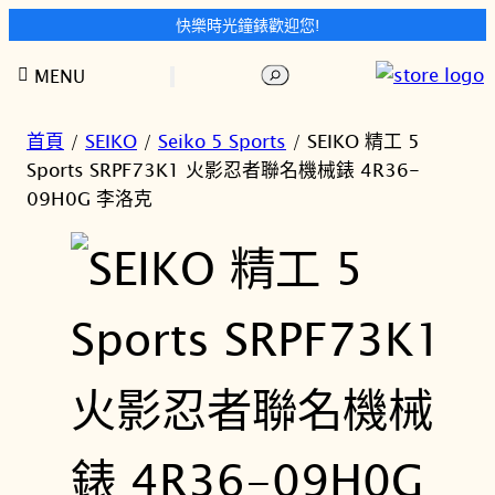
快樂時光鐘錶歡迎您!
跳
搜
MENU
至
尋
主
要
首頁
/
SEIKO
/
Seiko 5 Sports
/ SEIKO 精工 5
內
Sports SRPF73K1 火影忍者聯名機械錶 4R36-
容
09H0G 李洛克