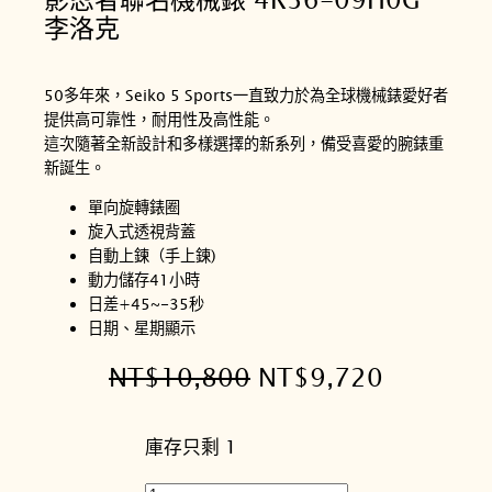
李洛克
50多年來，Seiko 5 Sports一直致力於為全球機械錶愛好者
提供高可靠性，耐用性及高性能。
這次隨著全新設計和多樣選擇的新系列，備受喜愛的腕錶重
新誕生。
單向旋轉錶圈
旋入式透視背蓋
自動上鍊（手上鍊)
動力儲存41小時
日差+45~-35秒
日期、星期顯示
原
目
NT$
10,800
NT$
9,720
始
前
庫存只剩 1
價
價
格
格
S