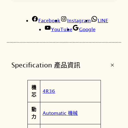
7
3
K
Facebook
Instagram
LINE
1
YouTube
Google
火
影
忍
者
+
Specification 產品資訊
聯
名
機
屬
機
械
值
4R36
性
芯
錶
4
動
R
Automatic 機械
力
3
6