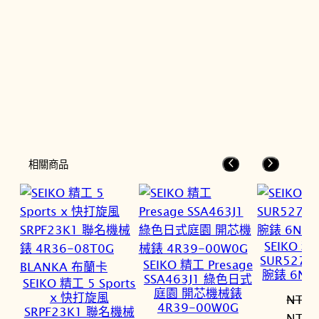
相關商品
SEIKO 
SUR527
SEIKO 精工 Presage
腕錶 6N5
SSA463J1 綠色日式
SEIKO 精工 5 Sports
庭園 開芯機械錶
x 快打旋風
NT$
8
4R39-00W0G
SRPF23K1 聯名機械
原
NT$
6