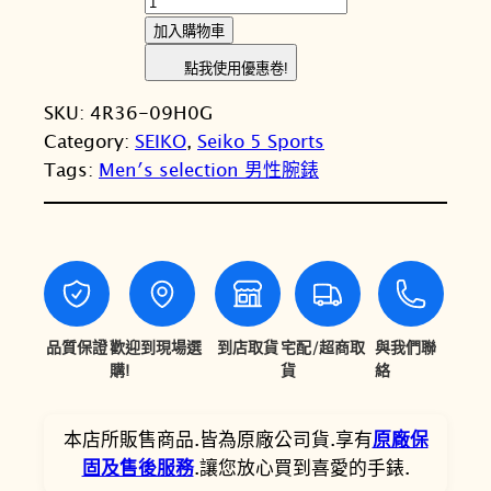
E
：
：
加入購物車
I
N
N
點我使用優惠卷!
K
T
T
SKU:
4R36-09H0G
O
Category:
SEIKO
, 
Seiko 5 Sports
精
$
$
Tags:
Men′s selection 男性腕錶
工
1
9
5
0
,
S
p
,
7
o
8
2
r
0
0
t
品質保證
歡迎到現場選
到店取貨
宅配/超商取
與我們聯
s
購!
貨
絡
0
。
S
。
R
本店所販售商品.皆為原廠公司貨.享有
原廠保
P
固及售後服務
.讓您放心買到喜愛的手錶.
F