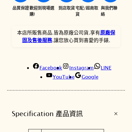
8
1
品質保證
歡迎到現場選
到店取貨
宅配/超商取
與我們聯
0
5
購!
貨
絡
0
4
本店所販售商品.皆為原廠公司貨.享有
原廠保
。
。
固及售後服務
.讓您放心買到喜愛的手錶.
Facebook
Instagram
LINE
YouTube
Google
+
Specification 產品資訊