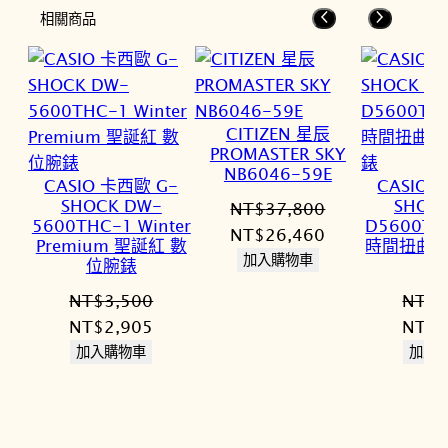
相關商品
CITIZEN 星辰
PROMASTER SKY
NB6046-59E
CASIO 卡西歐 G-
CASIO 
SHOCK DW-
SHOC
NT$
37,800
5600THC-1 Winter
D5600T
原
目
NT$
26,460
Premium 聖誕紅 數
時間扭曲系
始
前
加入購物車
位腕錶
價
價
NT$
3,500
NT$
3
格：
格：
原
目
原
NT$
2,905
NT$
3
NT$37,800。
NT$26,460。
始
前
始
加入購物車
加入
價
價
價
格：
格：
格：
NT$3,500。
NT$2,905。
NT$3