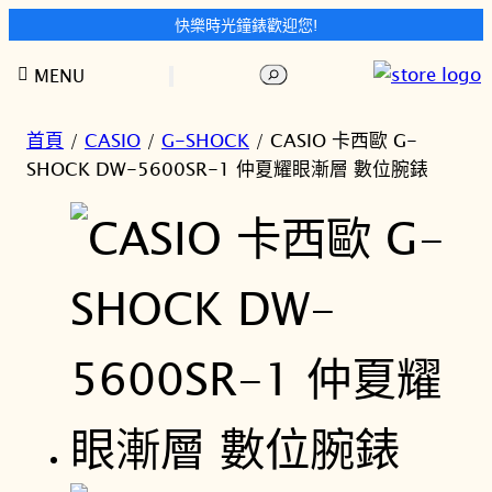
快樂時光鐘錶歡迎您!
跳
搜
MENU
至
尋
主
要
首頁
/
CASIO
/
G-SHOCK
/ CASIO 卡西歐 G-
內
SHOCK DW-5600SR-1 仲夏耀眼漸層 數位腕錶
容