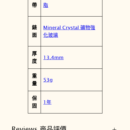
脂
帶
Mineral Crystal 礦物強
錶
化玻璃
面
厚
13.4mm
度
重
53g
量
保
1年
固
Reviews 商品評價
+