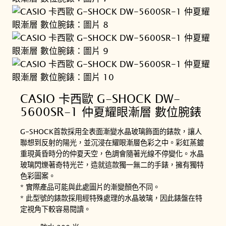
CASIO 卡西歐 G-SHOCK DW-
5600SR-1 仲夏耀眼漸層 數位腕錶
G-SHOCK首款採用全表面漸變水晶玻璃飾面的錶款，讓人
聯想到反射的陽光，並沉浸在耀眼漸層色彩之中。彩虹蒸鍍
重現黃昏時分的仲夏天空，色調會隨著光線不停變化。水晶
玻璃閃爍著奇特光芒，造就這款獨一無二的手錶，擁有獨特
色彩圖案。
* 實際產品可能與此處圖片的漸變顏色不同。
* 此型號的錶款採用經特殊處理的水晶玻璃，因此錶盤在特
定視角下較容易閱讀。