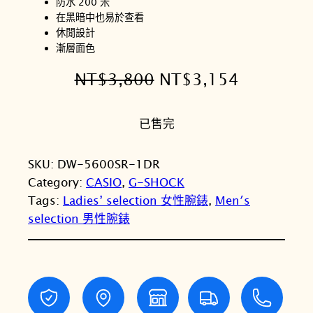
防水 200 米
在黑暗中也易於查看
休閒設計
漸層面色
原
目
NT$
3,800
NT$
3,154
始
前
已售完
價
價
格
格
SKU:
DW-5600SR-1DR
：
：
Category:
CASIO
, 
G-SHOCK
N
N
Tags:
Ladies’ selection 女性腕錶
, 
Men′s
selection 男性腕錶
T
T
$
$
3
3
,
,