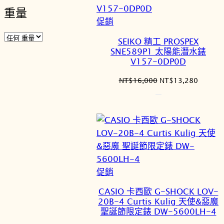
重量
特
促銷
價
SEIKO 精工 PROSPEX
商
SNE589P1 太陽能潛水錶
品
V157-0DP0D
原
目
NT$
16,000
NT$
13,280
始
前
價
價
格：
格：
NT$16,000。
NT$13
特
促銷
價
CASIO 卡西歐 G-SHOCK LOV-
商
20B-4 Curtis Kulig 天使&惡魔
品
聖誕節限定錶 DW-5600LH-4