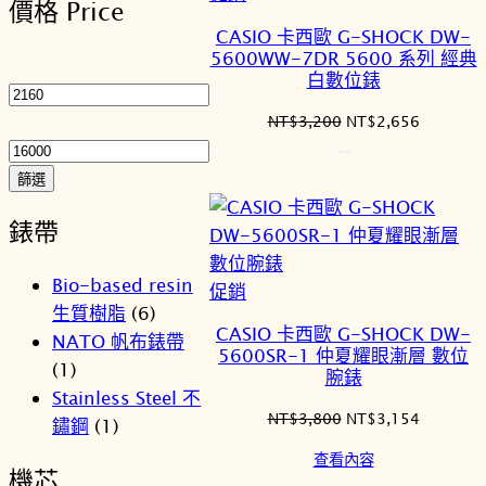
價格 Price
序
價
CASIO 卡西歐 G-SHOCK DW-
商
5600WW-7DR 5600 系列 經典
最
品
白數位錶
低
價
最
原
目
NT$
3,200
NT$
2,656
始
前
格
高
價
價
價
篩選
格：
格：
格
NT$3,200。
NT$2,6
錶帶
Bio-based resin
特
促銷
生質樹脂
(6)
價
CASIO 卡西歐 G-SHOCK DW-
NATO 帆布錶帶
商
5600SR-1 仲夏耀眼漸層 數位
(1)
品
腕錶
Stainless Steel 不
原
目
NT$
3,800
NT$
3,154
鏽鋼
(1)
始
前
查看內容
價
價
機芯