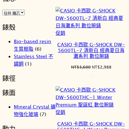
格：
格：
NT$3,800。
NT$3,1
錶殼
特
促銷
價
Bio-based resin
CASIO 卡西歐 G-SHOCK DW-
商
生質樹脂
(6)
5600TL-7 清新白 經典夏日海
品
灘系列 數位腕錶
Stainless Steel 不
鏽鋼
(1)
原
目
NT$
3,600
NT$
2,988
始
前
錶徑
價
價
格：
格：
錶面
NT$3,600。
NT$2,9
Mineral Crystal 礦
特
促銷
物強化玻璃
(7)
價
CASIO 卡西歐 G-SHOCK DW-
商
動力