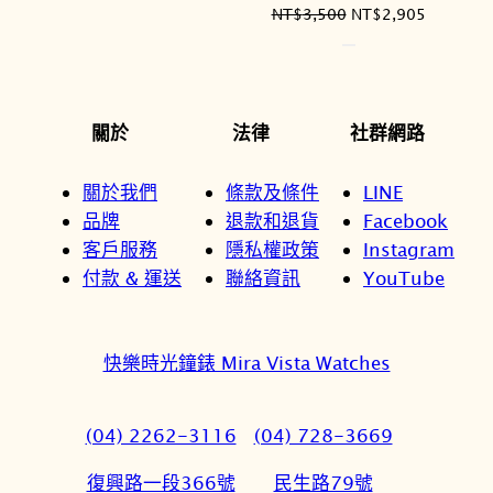
原
目
NT$
3,500
NT$
2,905
始
前
價
價
格：
格：
NT$3,500。
NT$2,9
關於
法律
社群網路
關於我們
條款及條件
LINE
品牌
退款和退貨
Facebook
客戶服務
隱私權政策
Instagram
付款 & 運送
聯絡資訊
YouTube
快樂時光鐘錶 Mira Vista Watches
(04) 2262-3116
(04) 728-3669
復興路一段366號
民生路79號