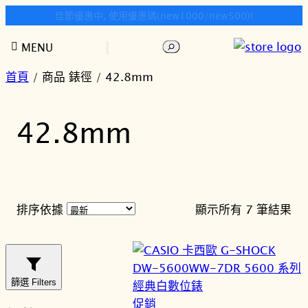
快樂時光鐘錶歡迎您!
跳
搜
MENU
至
尋
主
首頁
/ 商品 錶徑 / 42.8mm
要
內
42.8mm
容
依
排序依據
顯示所有 7 筆結果
最
新
項
目
篩選 Filters
排
特
促銷