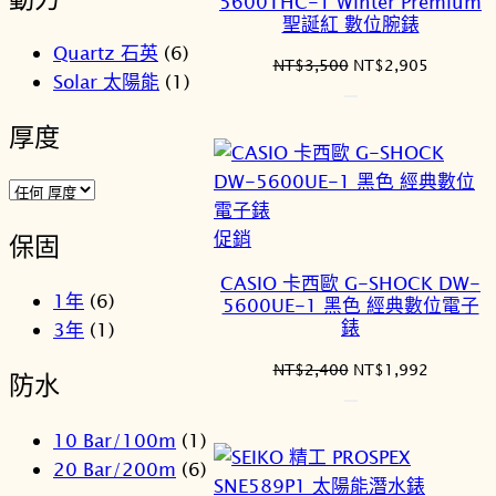
5600THC-1 Winter Premium
品
聖誕紅 數位腕錶
Quartz 石英
(6)
原
目
NT$
3,500
NT$
2,905
Solar 太陽能
(1)
始
前
價
價
厚度
格：
格：
NT$3,500。
NT$2,9
特
促銷
保固
價
CASIO 卡西歐 G-SHOCK DW-
商
1年
(6)
5600UE-1 黑色 經典數位電子
品
錶
3年
(1)
原
目
NT$
2,400
NT$
1,992
防水
始
前
價
價
10 Bar/100m
(1)
格：
格：
NT$2,400。
NT$1,9
20 Bar/200m
(6)