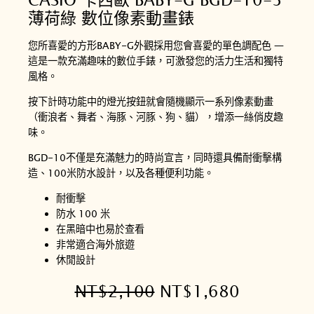
薄荷綠 數位像素動畫錶
您所喜愛的方形BABY-G外觀採用您會喜愛的單色調配色 —
這是一款充滿趣味的數位手錶，可激發您的活力生活和獨特
風格。
按下計時功能中的燈光按鈕就會隨機顯示一系列像素動畫
（衝浪者、舞者、海豚、河豚、狗、貓），增添一絲俏皮趣
味。
BGD-10不僅是充滿魅力的時尚宣言，同時還具備耐衝擊構
造、100米防水設計，以及各種便利功能。
耐衝擊
防水 100 米
在黑暗中也易於查看
非常適合海外旅遊
休閒設計
原
目
NT$
2,100
NT$
1,680