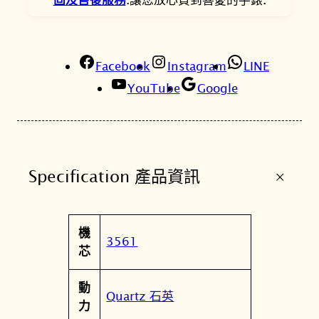
G
D
-
Facebook
1
Instagram
LINE
0
YouTube
Google
-
3
薄
荷
+
Specification 產品資訊
綠
數
位
屬
機
像
值
3561
性
芯
素
動
動
畫
Quartz 石英
力
錶