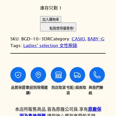
始
前
庫存只剩 1
價
價
格
格
C
加入購物車
A
：
：
點我使用優惠卷!
S
N
N
SKU:
BGD-10-3DR
Category:
CASIO
, 
BABY-G
I
T
T
Tags:
Ladies’ selection 女性腕錶
O
卡
$
$
西
2
1
歐
,
,
B
A
1
6
B
品質保證
歡迎到現場選
到店取貨
宅配/超商取
與我們聯
0
8
Y
購!
貨
絡
0
0
-
G
。
。
本店所販售商品.皆為原廠公司貨.享有
原廠保
B
固及售後服務
.讓您放心買到喜愛的手錶.