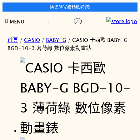
快樂時光鐘錶歡迎您!
跳
搜
MENU
至
尋
主
要
首頁
/
CASIO
/
BABY-G
/ CASIO 卡西歐 BABY-G
內
BGD-10-3 薄荷綠 數位像素動畫錶
容