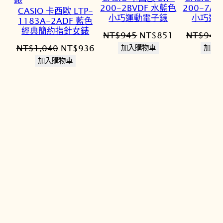
200-2BVDF 水藍色
200-7A
CASIO 卡西歐 LTP-
小巧運動電子錶
小巧運
1183A-2ADF 藍色
經典簡約指針女錶
原
目
NT$
945
NT$
851
NT$
945
原
目
始
前
NT$
1,040
NT$
936
加入購物車
加入
始
前
價
價
加入購物車
價
價
格：
格：
格：
格：
NT$945。
NT$851。
NT$1,040。
NT$936。