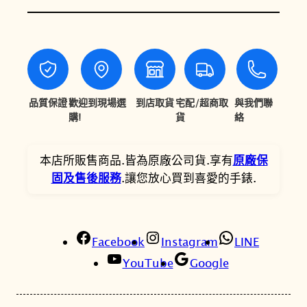
精
$
$
工
8
6
C
,
,
S
系
0
6
列
品質保證
歡迎到現場選
到店取貨
宅配/超商取
與我們聯
0
4
S
購!
貨
絡
0
0
U
R
。
。
本店所販售商品.皆為原廠公司貨.享有
原廠保
3
固及售後服務
.讓您放心買到喜愛的手錶.
0
9
P
Facebook
1
Instagram
LINE
簡
YouTube
Google
約
時