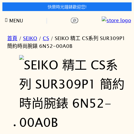
快樂時光鐘錶歡迎您!
跳
搜
MENU
至
尋
主
要
首頁
/
SEIKO
/
CS
/ SEIKO 精工 CS系列 SUR309P1
內
簡約時尚腕錶 6N52-00A0B
容