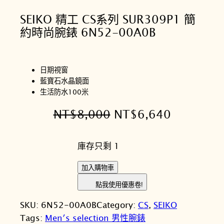
SEIKO 精工 CS系列 SUR309P1 簡
約時尚腕錶 6N52-00A0B
日期視窗
藍寶石水晶鏡面
生活防水100米
原
目
NT$
8,000
NT$
6,640
始
前
庫存只剩 1
價
價
格
格
S
加入購物車
E
：
：
點我使用優惠卷!
I
N
N
SKU:
6N52-00A0B
Category:
CS
, 
SEIKO
K
T
T
Tags:
Men′s selection 男性腕錶
O