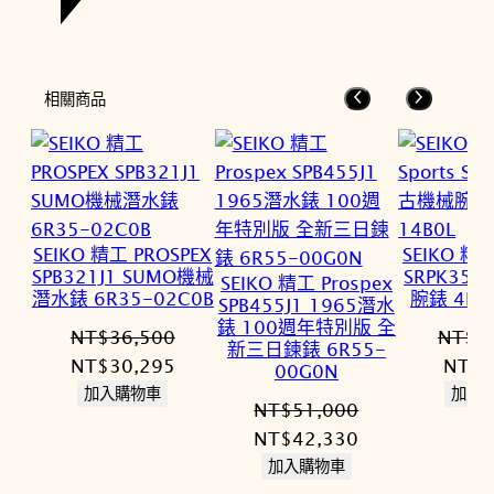
相關商品
SEIKO 精工 PROSPEX
SEIKO 精工
SPB321J1 SUMO機械
SRPK35
SEIKO 精工 Prospex
潛水錶 6R35-02C0B
腕錶 4R3
SPB455J1 1965潛水
錶 100週年特別版 全
NT$
36,500
NT$
1
新三日鍊錶 6R55-
原
目
原
NT$
30,295
NT$
8
00G0N
始
前
始
加入購物車
加入
NT$
51,000
價
價
價
原
目
NT$
42,330
格：
格：
格：
始
前
加入購物車
NT$36,500。
NT$30,295。
NT$1