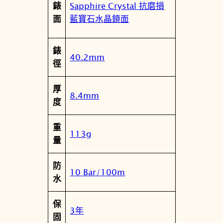
Sapphire Crystal 抗磨損
錶
藍寶石水晶鏡面
面
錶
40.2mm
徑
厚
8.4mm
度
重
113g
量
防
10 Bar/100m
水
保
3年
固