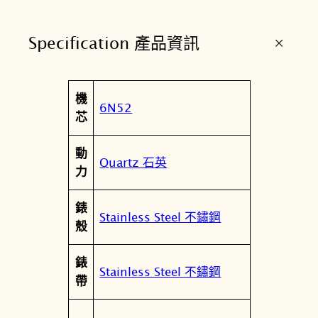
尚
腕
+
Specification 產品資訊
錶
6
N
屬
機
5
值
6N52
性
芯
2
-
動
0
Quartz 石英
力
0
A
錶
0
Stainless Steel 不鏽鋼
殼
B
數
錶
量
Stainless Steel 不鏽鋼
帶