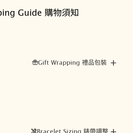
復
ping Guide 購物須知
古
藍
經
典
機
械
腕
+
Gift Wrapping 禮品包裝
錶
4
R
3
6
-
1
7
K
+
Bracelet Sizing 錶帶調整