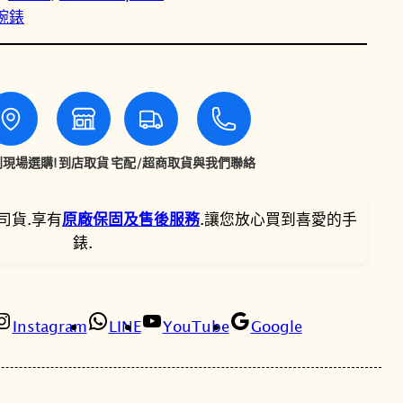
性腕錶
精
T
T
工
5
$
$
S
p
1
1
o
4
2
r
現場選購!
到店取貨
宅配/超商取貨
與我們聯絡
t
,
,
s
司貨.享有
原廠保固及售後服務
.讓您放心買到喜愛的手
S
5
0
錶.
R
0
3
P
L
0
5
8
Instagram
LINE
YouTube
Google
3
。
。
K
1