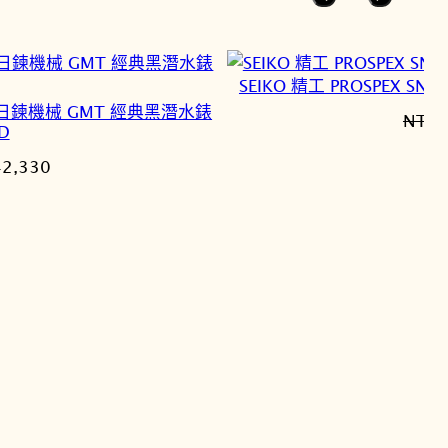
SEIKO 精工 PROSPEX S
 全新三日鍊機械 GMT 經典黑潛水錶
NT$
1
D
目
42,330
前
價
格：
1,000。
NT$42,330。