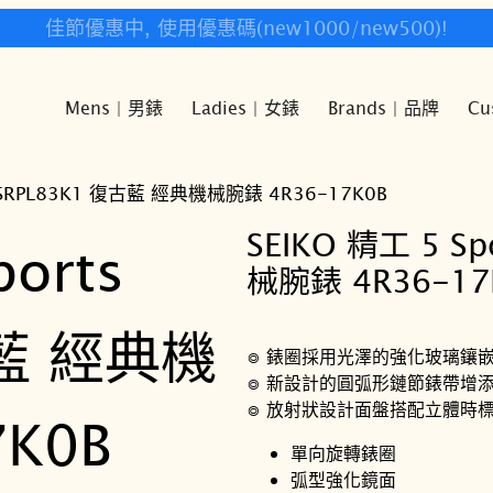
快樂時光鐘錶歡迎您!
Mens | 男錶
Ladies | 女錶
Brands | 品牌
Cu
ts SRPL83K1 復古藍 經典機械腕錶 4R36-17K0B
SEIKO 精工 5 S
械腕錶 4R36-17
◎ 錶圈採用光澤的強化玻璃鑲嵌
◎ 新設計的圓弧形鏈節錶帶增
◎ 放射狀設計面盤搭配立體時
單向旋轉錶圈
弧型強化鏡面