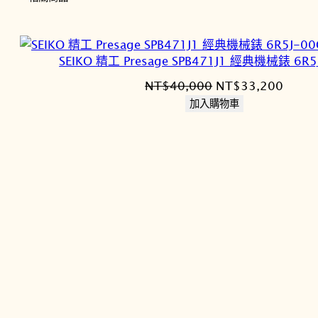
SEIKO 精工 Presage SPB471J1 經典機械錶 6R5
原
目
NT$
40,000
NT$
33,200
始
前
加入購物車
價
價
格：
格：
NT$40,000。
NT$3