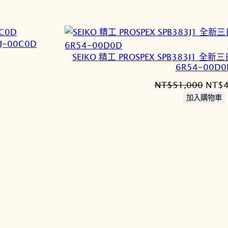
J-00C0D
SEIKO 精工 PROSPEX SPB383J1
6R54-00D0
原
NT$
51,000
NT$
始
加入購物車
價
3,200。
格：
NT$5