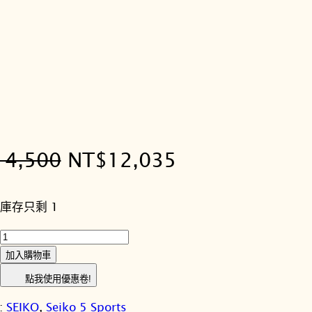
原
目
14,500
NT$
12,035
始
前
庫存只剩 1
價
價
S
格
格
E
加入購物車
I
：
：
點我使用優惠卷!
K
N
N
:
SEIKO
, 
Seiko 5 Sports
O