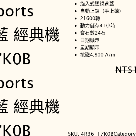
旋入式透視背蓋
自動上鍊（手上鍊）
21600轉
動力儲存41小時
寶石數24石
日期顯示
星期顯示
抗磁4,800 A/m
NT$
SKU:
4R36-17K0B
Category