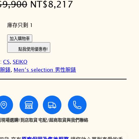
原
目
$
9,900
NT$
8,217
始
前
庫存只剩 1
價
價
S
加入購物車
格
格
E
點我使用優惠卷!
I
：
：
y:
CS
, 
SEIKO
K
N
N
女性腕錶
, 
Men′s selection 男性腕錶
O
精
T
T
工
C
$
$
S
系
9
8
列
現場選購!
到店取貨
宅配/超商取貨
與我們聯絡
,
,
S
B