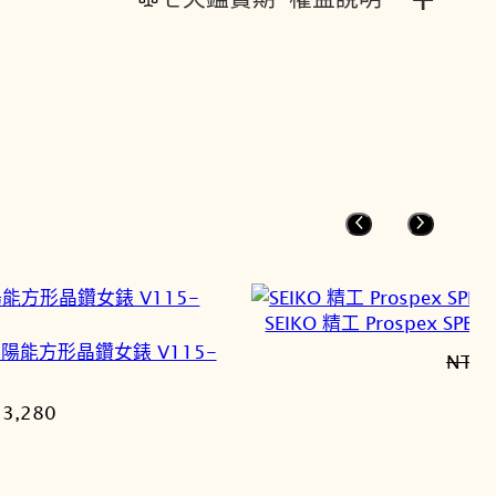
SEIKO 精工 Prospex SPB
經典太陽能方形晶鑽女錶 V115-
NT$
3
目
13,280
前
價