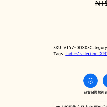
NT
SKU:
V157-0DX0S
Categor
Tags:
Ladies’ selection 
品質保證
歡迎到