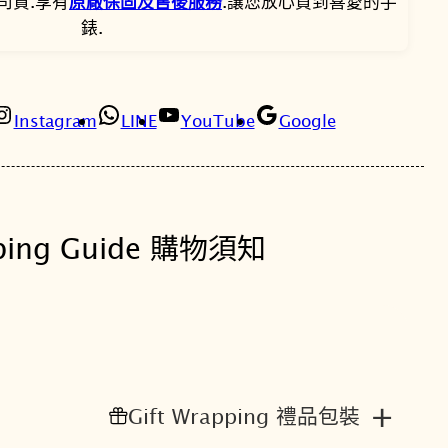
9
2
司貨.享有
原廠保固及售後服務
.讓您放心買到喜愛的手
P
錶.
X
0
1
1
0
7
5
3
Instagram
LINE
YouTube
Google
。
。
J
夜
光
面
ping Guide 購物須知
盤
太
陽
能
中
性
錶
+
Gift Wrapping 禮品包裝
V