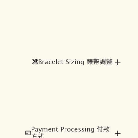
1
5
7
-
0
D
X
0
+
Bracelet Sizing 錶帶調整
S
數
量
Payment Processing 付款
+
方式