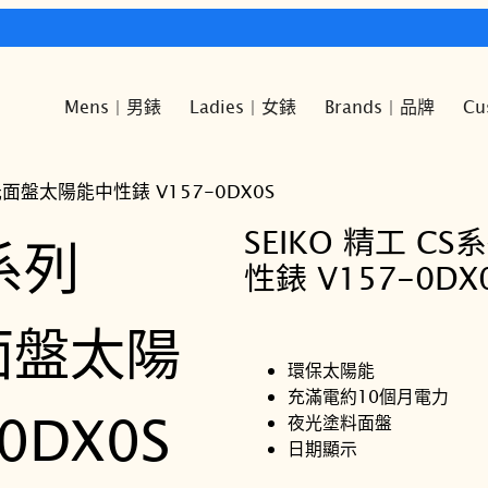
快樂時光鐘錶歡迎您!
Mens | 男錶
Ladies | 女錶
Brands | 品牌
Cu
 夜光面盤太陽能中性錶 V157-0DX0S
SEIKO 精工 C
性錶 V157-0DX
環保太陽能
充滿電約10個月電力
夜光塗料面盤
日期顯示