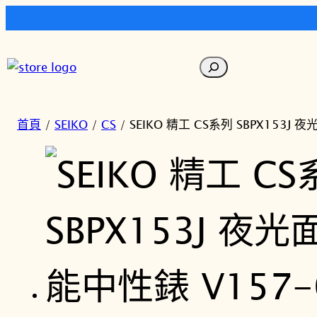
跳
至
搜
主
尋
要
內
首頁
/
SEIKO
/
CS
/ SEIKO 精工 CS系列 SBPX153J
容