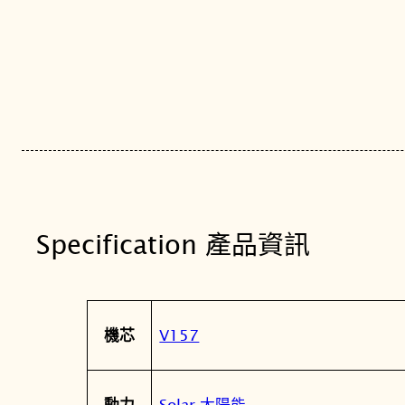
Specification 產品資訊
屬
值
V157
機芯
性
Solar 太陽能
動力