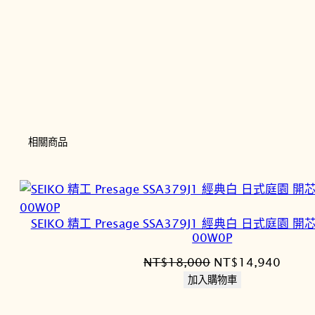
相關商品
SEIKO 精工 Presage SSA379J1 經典白 日式庭園 開
00W0P
原
目
NT$
18,000
NT$
14,940
始
前
加入購物車
價
價