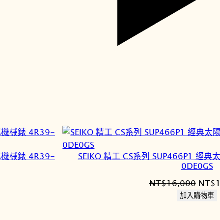
芯機械錶 4R39-
SEIKO 精工 CS系列 SUP466P1 
0DE0GS
原
NT$
16,000
NT$
始
加入購物車
價