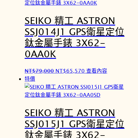
格
格
。
：
：
SEIKO 精工 ASTRON
N
N
T
T
SSJ014J1 GPS衛星定位
$
$
鈦金屬手錶 3X62-
7
6
9
5
0AA0K
,
,
0
5
原
目
NT$
79,000
NT$
65,570
查看內容
0
7
始
前
特價
0
0
價
價
。
。
格
格
：
：
SEIKO 精工 ASTRON
N
N
T
T
SSJ015J1 GPS衛星定位
$
$
鈦金屬手錶 3X62-
7
6