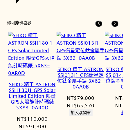
你可能也喜歡
SEIKO 精工 ASTRON
SEIKO 精
SSJ013J1 GPS衛星定
SSJ014J
位鈦金屬手錶 3X62-
位鈦金屬手錶
SEIKO 精工 ASTRON
0AA0B
0A
SSH180J1 GPS Solar
Limited Edition 限量
NT$
79,000
NT$
7
GPS太陽能計時碼錶
原
目
原
NT$
65,570
NT$
6
5X83-0AR0D
始
前
始
查看
加入購物車
NT$
110,000
價
價
價
原
目
NT$
91,300
格：
格：
格：