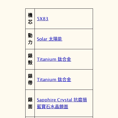
屬
機
值
5X83
性
芯
動
Solar 太陽能
力
錶
Titanium 鈦合金
殼
錶
Titanium 鈦合金
帶
Sapphire Crystal 抗磨損
錶
藍寶石水晶鏡面
面