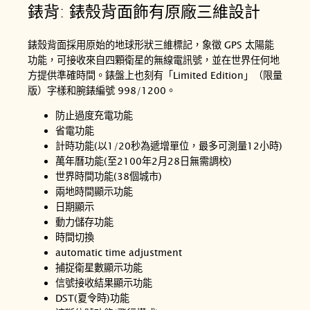
錶背: 錶殼背面飾有原廠三維設計
錶殼背面採用原始的地球形狀三維標記，象徵 GPS 太陽能
功能，可接收來自四顆衛星的無線電訊號，並在世界任何地
方提供準確時間。錶盤上也刻有「Limited Edition」（限量
版）字樣和腕錶編號 998/1200。
防止過度充電功能
省電功能
計時功能(以1/20秒為遞增單位，最多可測量12小時)
萬年曆功能(至2100年2月28日無需調校)
世界時間功能(38個城市)
兩地時間顯示功能
日期顯示
動力儲存功能
時間切換
automatic time adjustment
捕捉衛星數顯示功能
信號接收結果顯示功能
DST(夏令時)功能