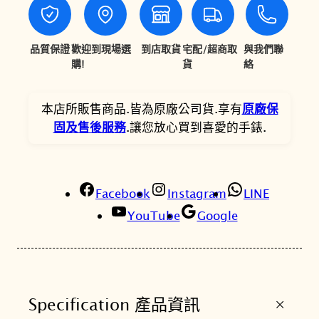
1
8
0
7
品質保證
歡迎到現場選
到店取貨
宅配/超商取
與我們聯
6
,
購!
貨
絡
,
9
0
8
本店所販售商品.皆為原廠公司貨.享有
原廠保
固及售後服務
.讓您放心買到喜愛的手錶.
0
0
0
。
。
Facebook
Instagram
LINE
YouTube
Google
+
Specification 產品資訊