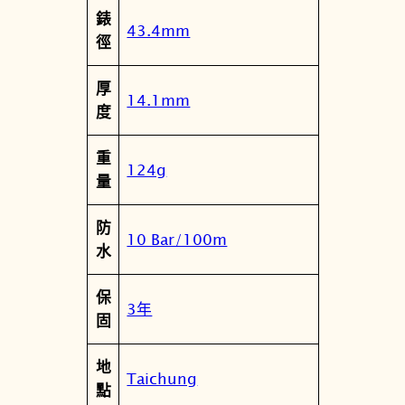
錶
43.4mm
徑
厚
14.1mm
度
重
124g
量
防
10 Bar/100m
水
保
3年
固
地
Taichung
點