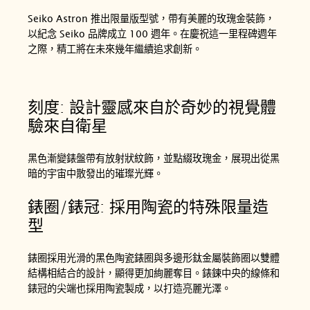
Seiko Astron 推出限量版型號，帶有美麗的玫瑰金裝飾，
以紀念 Seiko 品牌成立 100 週年。在慶祝這一里程碑週年
之際，精工將在未來幾年繼續追求創新。
刻度: 設計靈感來自於奇妙的視覺體
驗來自衛星
黑色漸變錶盤帶有放射狀紋飾，並點綴玫瑰金，展現出從黑
暗的宇宙中散發出的璀璨光輝。
錶圈/錶冠: 採用陶瓷的特殊限量造
型
錶圈採用光滑的黑色陶瓷錶圈與多邊形鈦金屬裝飾圈以雙體
結構相結合的設計，顯得更加絢麗奪目。錶鍊中央的線條和
錶冠的尖端也採用陶瓷製成，以打造亮麗光澤。