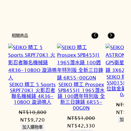
相關商品
SEIKO 精
SSJ015J
SEIKO 精工 5 Sports
SEIKO 精工 Prospex
位鈦金屬手錶
SRPF70K1 火影忍者
SPB455J1 1965潛水
0AA
聯名機械錶 4R36-
錶 100週年特別版 全
10B0O 漩渦鳴人
新三日鍊錶 6R55-
NT$
8
00G0N
原
NT$
10,800
NT$
6
NT$
51,000
原
目
始
NT$
9,720
加入
原
目
NT$
42,330
始
前
價
加入購物車