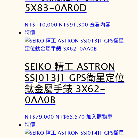
5X83-0AR0D
原
目
NT$
110,000
NT$
91,300
查看內容
始
前
特價
價
價
格
格
：
：
SEIKO 精工 ASTRON
N
N
T
T
SSJ013J1 GPS衛星定位
$
$
鈦金屬手錶 3X62-
1
9
1
1
0AA0B
0
,
,
3
原
目
NT$
79,000
NT$
65,570
加入購物車
0
0
始
前
特價
0
0
價
價
0
。