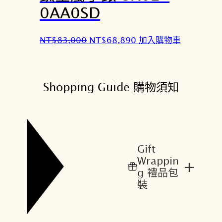
9
5
0AA0SD
,
,
0
5
原
目
NT$
83,000
NT$
68,890
加入購物車
0
7
始
前
0
0
價
價
。
。
格
格
Shopping Guide 購物須知
：
：
N
N
T
T
$
$
8
6
Gift
3
8
Wrappin
+
,
,
g 禮品包
0
8
裝
0
9
0
0
。
。