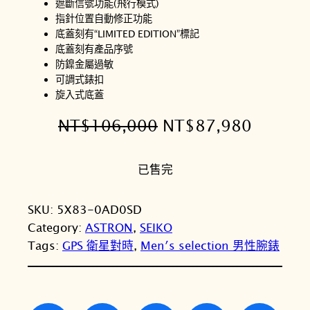
遮斷信號功能(飛行模式)
指針位置自動修正功能
底蓋刻有“LIMITED EDITION”標記
底蓋刻有產品序號
防鎳金屬過敏
可調式錶扣
旋入式底蓋
原
目
NT$
106,000
NT$
87,980
始
前
已售完
價
價
格
格
SKU:
5X83-0AD0SD
：
：
Category:
ASTRON
, 
SEIKO
N
N
Tags:
GPS 衛星對時
, 
Men′s selection 男性腕錶
T
T
$
$