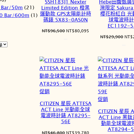
SSH183J1 Nexter
Hebe田馥甄廣
品
品
 Bar/50m
(21)
Limited Edition 橙黑
灣限定 Sakura 
運動款 GPS太陽能計時
櫻花粉紅白 光
0 Bar/600m
(1)
碼錶 5X83-0AS0N
球電波時計
EC1192-5
原
目
NT$
96,500
NT$
80,095
原
NT$
29,900
NT$
始
前
始
價
價
價
格：
格：
格：
NT$96,500。
NT$80,095。
NT$
特
促銷
價
特
促銷
CITIZEN 星辰 ATTESA
商
價
ACT Line 光動能全球
CITIZEN 星辰 
品
商
電波時計錶 AT8295-
ACT Line 黑
56E
品
動能全球電波
AT8294-5
原
目
NT$
46,800
NT$
39,780