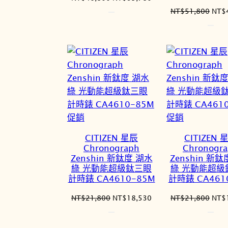
始
前
原
NT$
51,800
NT$
價
價
始
格：
格：
價
NT$46,800。
NT$39,780。
格：
NT$
特
特
促銷
促銷
價
價
CITIZEN 星辰
CITIZEN 
商
商
Chronograph
Chronogr
品
品
Zenshin 新鈦度 湖水
Zenshin 新
綠 光動能超級鈦三眼
綠 光動能超級
計時錶 CA4610-85M
計時錶 CA461
原
目
原
NT$
21,800
NT$
18,530
NT$
21,800
NT$
始
前
始
價
價
價