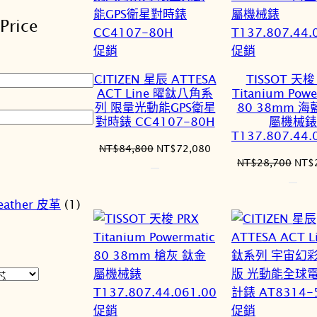
排
Price
序
特
特
促銷
促銷
價
價
CITIZEN 星辰 ATTESA
TISSOT 天梭
商
商
ACT Line 曜鈦八角系
Titanium Powe
品
品
列 限量光動能GPS衛星
80 38mm 海
對時錶 CC4107-80H
屬機械錶
T137.807.44.
原
目
NT$
84,800
NT$
72,080
原
NT$
28,700
NT$
始
前
始
價
價
價
格：
格：
eather 皮革
(1)
格：
NT$84,800。
NT$72,080。
NT$
特
特
促銷
促銷