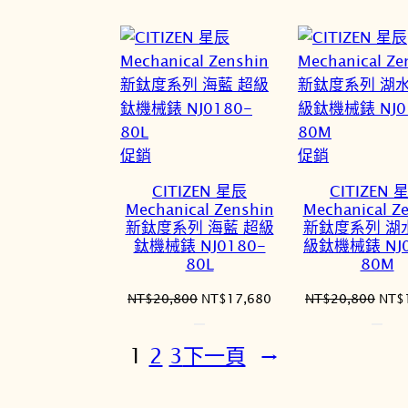
價
價
價
格：
格：
格：
NT$39,900。
NT$33,915。
NT$
特
特
促銷
促銷
價
價
CITIZEN 星辰
CITIZEN 
商
商
Mechanical Zenshin
Mechanical Z
品
品
新鈦度系列 海藍 超級
新鈦度系列 湖
鈦機械錶 NJ0180-
級鈦機械錶 NJ0
80L
80M
原
目
原
NT$
20,800
NT$
17,680
NT$
20,800
NT$
始
前
始
價
價
價
1
2
3
下一頁
→
格：
格：
格：
NT$20,800。
NT$17,680。
NT$