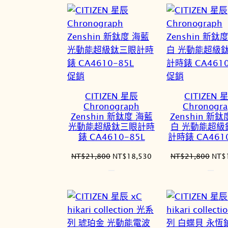
格：
格：
格：
NT$21,800。
NT$18,530。
NT$
特
特
促銷
促銷
價
價
CITIZEN 星辰
CITIZEN 
商
商
Chronograph
Chronogr
品
品
Zenshin 新鈦度 海藍
Zenshin 新
光動能超級鈦三眼計時
白 光動能超級
錶 CA4610-85L
計時錶 CA461
原
目
原
NT$
21,800
NT$
18,530
NT$
21,800
NT$
始
前
始
價
價
價
格：
格：
格：
NT$21,800。
NT$18,530。
NT$