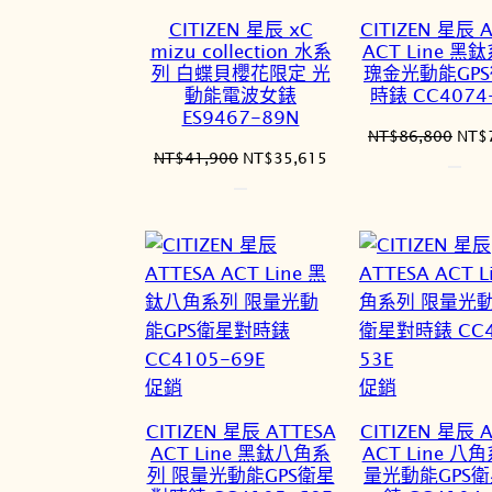
價
價
CITIZEN 星辰 xC
CITIZEN 星辰 
商
商
mizu collection 水系
ACT Line 黑
品
品
列 白蝶貝櫻花限定 光
瑰金光動能GP
動能電波女錶
時錶 CC4074
ES9467-89N
原
NT$
86,800
NT$
原
目
NT$
41,900
NT$
35,615
始
始
前
價
價
價
格：
格：
格：
NT$
NT$41,900。
NT$35,615。
特
特
促銷
促銷
價
價
CITIZEN 星辰 ATTESA
CITIZEN 星辰 
商
商
ACT Line 黑鈦八角系
ACT Line 八
品
品
列 限量光動能GPS衛星
量光動能GPS