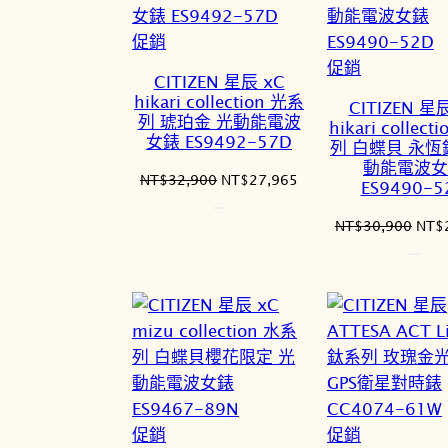
特
促銷
價
特
促銷
CITIZEN 星辰 xC
商
價
hikari collection 光系
CITIZEN 星
品
商
列 琥珀金 光動能電波
hikari collect
女錶 ES9492-57D
品
列 白蝶貝 永恆
動能電波女
原
目
NT$
32,900
NT$
27,965
ES9490-5
始
前
價
價
原
NT$
30,900
NT$
格：
格：
始
NT$32,900。
NT$27,965。
價
格：
NT$
特
特
促銷
促銷