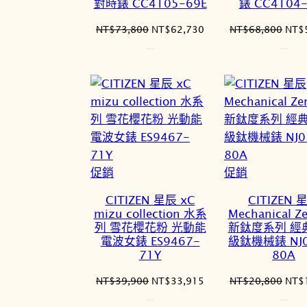
對時錶 CC4105-69E
錶 CC4104-
原
目
原
NT$
73,800
NT$
62,730
NT$
68,800
NT$
始
前
始
價
價
價
格：
格：
格：
NT$73,800。
NT$62,730。
NT$
特
特
促銷
促銷
價
價
CITIZEN 星辰 xC
CITIZEN 
商
商
mizu collection 水系
Mechanical Z
品
品
列 雪花櫻花粉 光動能
新鈦度系列 經
電波女錶 ES9467-
級鈦機械錶 NJ0
71Y
80A
原
目
原
NT$
39,900
NT$
33,915
NT$
20,800
NT$
始
前
始