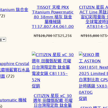
價
價
TISSOT 天梭 PRX
CITIZEN 星辰 
itanium 鈦合金
商
商
Titanium Powermatic
ACT Line 黑
72)
品
品
80 38mm 槍灰 鈦金
宙幻彩限量版 
屬機械錶
全球電波時
T137.807.44.061.00
AT8314-5
原
目
原
NT$
28,700
NT$
25,256
NT$
55,800
NT$
始
前
始
價
價
價
格：
格：
格：
NT$28,700。
NT$25,256。
NT$
apphire Crystal
抗磨損藍寶石水晶
鏡面
(72)
特
促銷
價
CITIZEN 星辰 xC 30
商
特
促銷
utomatic 機械
週年 田馥甄配戴 花曜
品
價
日台灣限定款 鈦金屬
6)