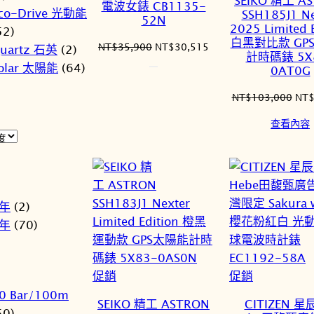
SEIKO 精工 A
電波女錶 CB1135-
商
co-Drive 光動能
SSH185J1 Ne
52N
品
2025 Limited 
52)
白黑對比款 GP
原
目
NT$
35,900
NT$
30,515
uartz 石英
(2)
計時碼錶 5X
始
前
olar 太陽能
(64)
0AT0G
價
價
格：
格：
原
NT$
103,000
NT
NT$35,900。
NT$30,515。
始
查看內容
價
格：
NT$
2年
(2)
3年
(70)
特
特
促銷
促銷
價
價
0 Bar/100m
SEIKO 精工 ASTRON
CITIZEN 星
商
商
50)