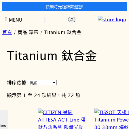
快樂時光鐘錶歡迎您!
跳
搜
MENU
至
尋
主
首頁
/ 商品 錶帶 / Titanium 鈦合金
要
內
Titanium 鈦合金
容
排序依據
依
顯示第 1 至 24 項結果，共 72 項
最
新
項
目
ters