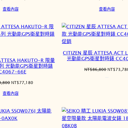
始
前
始
查看內容
查看內容
價
價
價
格：
格：
格：
NT$43,800。
NT$37,230。
NT$106,
特
促銷
價
CITIZEN 星辰 ATTESA ACT 
商
光動能GPS衛星對時錶 CC40
ATTESA HAKUTO-R 限量
品
列 光動能GPS衛星對時錶
原
NT$
86,800
NT$
73,78
C4067-66E
始
價
原
目
0,800
NT$
77,180
格：
始
前
查看內容
NT$86,8
價
價
格：
格：
NT$90,800。
NT$77,180。