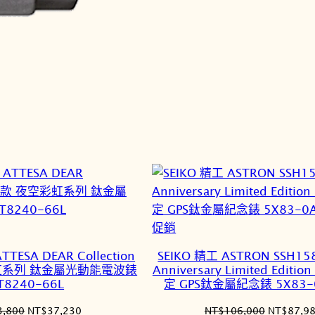
特
促銷
價
TTESA DEAR Collection
SEIKO 精工 ASTRON SSH158
商
虹系列 鈦金屬光動能電波錶
Anniversary Limited Edit
品
T8240-66L
定 GPS鈦金屬紀念錶 5X83-
原
目
原
3,800
NT$
37,230
NT$
106,000
NT$
87,9