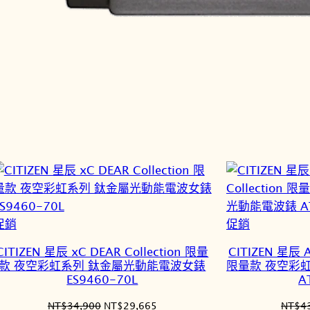
特
特
促銷
促銷
價
價
CITIZEN 星辰 xC DEAR Collection 限量
CITIZEN 星辰 A
商
商
款 夜空彩虹系列 鈦金屬光動能電波女錶
限量款 夜空彩
品
品
ES9460-70L
A
原
目
NT$
34,900
NT$
29,665
NT$
4