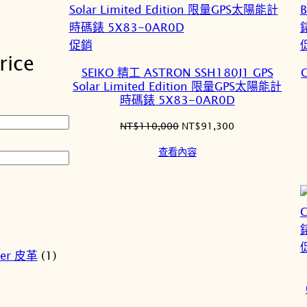
特
促銷
ice
價
SEIKO 精工 ASTRON SSH180J1 GPS
商
Solar Limited Edition 限量GPS太陽能計
品
時碼錶 5X83-0AR0D
原
目
NT$
110,000
NT$
91,300
始
前
查看內容
價
價
格：
格：
NT$110,000。
NT$91,300。
her 皮革
(1)