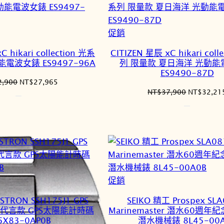
項
目
排
特
促銷
序
價
C hikari collection 光系
CITIZEN 星辰 xC hikari coll
商
電波女錶 ES9497-96A
列 限量款 夏日海洋 光動
品
ES9490-87D
原
目
2,900
NT$
27,965
原
NT$
37,900
NT$
32,21
始
前
始
價
價
價
格：
格：
格：
NT$32,900。
NT$27,965。
NT$37,9
特
促銷
價
STRON SSH175J1 GPS
SEIKO 精工 Prospex SLA
商
翔平代言款 GPS太陽能計時碼
Marinemaster 潛水60週年
品
5X83-0AP0B
潛水機械錶 8L45-00