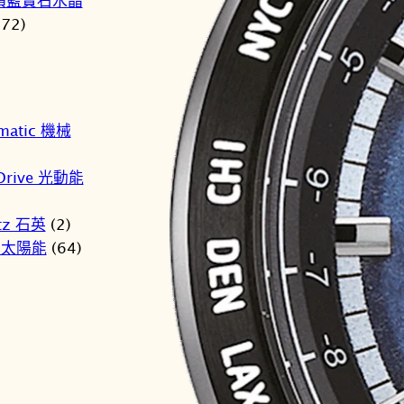
損藍寶石水晶
(72)
matic 機械
Drive 光動能
tz 石英
(2)
r 太陽能
(64)