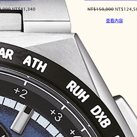
原
目
原
8,000
NT$
81,340
NT$
150,000
NT$
124,5
始
前
始
查看內容
價
價
價
格：
格：
格：
NT$98,000。
NT$81,340。
NT$150,