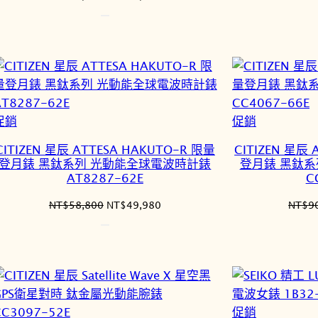
始
前
價
價
格：
格：
NT$34,900。
NT$29,665。
特
特
促銷
促銷
價
價
CITIZEN 星辰 ATTESA HAKUTO-R 限量
CITIZEN 星辰 
商
商
登月錶 黑鈦系列 光動能全球電波時計錶
登月錶 黑鈦系
品
品
AT8287-62E
C
原
目
NT$
58,800
NT$
49,980
NT$
9
始
前
價
價
格：
格：
NT$58,800。
NT$49,980。
特
促銷