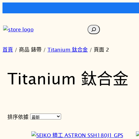
跳
至
搜
主
尋
要
內
首頁
/ 商品 錶帶 /
Titanium 鈦合金
/ 頁面 2
容
Titanium 鈦合金
排序依據