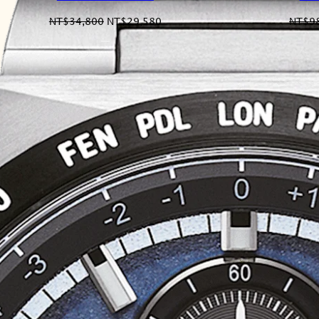
原
目
NT$
34,800
NT$
29,580
NT$
9
始
前
價
價
格：
格：
NT$34,800。
NT$29,580。