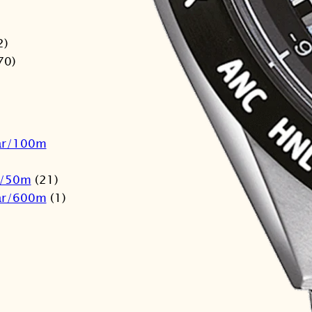
2)
70)
ar/100m
r/50m
(21)
ar/600m
(1)