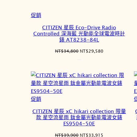
特
促銷
價
CITIZEN 星辰 Eco-Drive Radio
商
Controlled 深海藍 光動能全球電波時計
品
錶 AT8238-84L
原
目
NT$
34,800
NT$
29,580
始
前
價
價
格：
格：
NT$34,800。
NT$29,580。
特
促銷
價
CITIZEN 星辰 xC hikari collection 限量
商
款 星空流星雨 鈦金屬光動能電波女錶
品
ES9504-50E
原
目
NT$
39,900
NT$
33,915