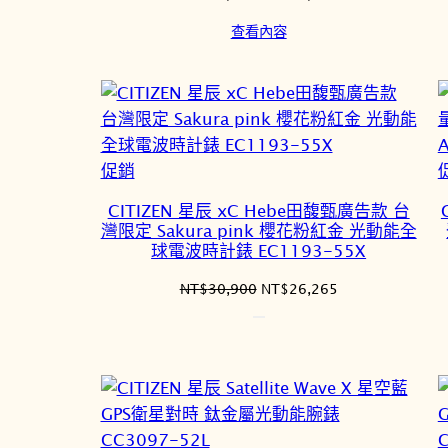
始
前
查看內容
價
價
格：
格：
NT$39,900。
NT$33,915。
特
促銷
價
CITIZEN 星辰 xC Hebe田馥甄廣告款 台
商
灣限定 Sakura pink 櫻花粉紅金 光動能全
品
球電波時計錶 EC1193-55X
原
目
NT$
30,900
NT$
26,265
始
前
價
價
格：
格：
NT$30,900。
NT$26,265。