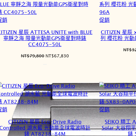
特
特
促銷
促銷
價
價
CITIZEN 星辰 ATTESA UNITE with BLUE
CITIZEN 星辰 x
商
商
寧靜之海 限量光動能GPS衛星對時錶
列 櫻花粉 光動能
品
品
CC4075-50L
NT$
3
原
目
NT$
79,800
NT$
67,830
始
前
價
價
格：
格：
NT$79,800。
NT$67,830。
特
特
促銷
促銷
價
價
CITIZEN 星辰 Eco-Drive Radio
SEIKO 精工 A
商
商
Controlled 湖水藍 光動能全球電波時計
Solar 大谷
品
品
錶 AT8238-84M
錶 