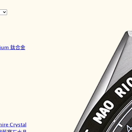
nium 鈦合金
ire Crystal