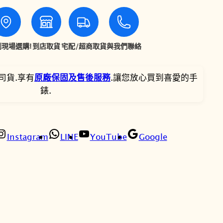
6
5
8
8
現場選購!
到店取貨
宅配/超商取貨
與我們聯絡
,
,
司貨.享有
原廠保固及售後服務
.讓您放心買到喜愛的手
8
4
錶.
0
8
0
0
Instagram
LINE
YouTube
Google
。
。