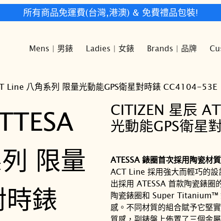
所有商品免運費(台灣,港澳) & 免費禮品包裝!
Mens | 男錶
Ladies | 女錶
Brands | 品牌
Cu
 ACT Line 八角系列 限量光動能GPS衛星對時錶 CC4104-53E
CITIZEN 星辰 A
光動能GPS衛星對時
ATESSA 錶圈首次採用陶瓷材質
ACT Line 採用強大而輕
出採用 ATESSA 首款陶瓷錶
陶瓷錶圈和 Super Tita
感。不同材質的組合賦予它堅實
質感，副錶盤上佈置了三個金屬