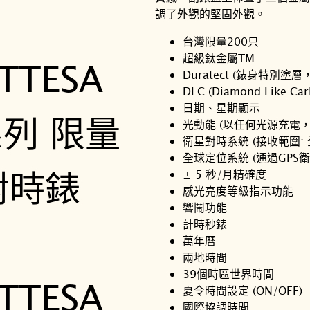
調了外觀的堅固外觀。
台灣限量200只
超級鈦金屬TM
Duratect (錶身特別塗
DLC (Diamond Like C
日期、星期顯示
光動能 (以任何光源充電
衛星對時系統 (接收範圍: 
全球定位系統 (通過GPS
± 5 秒/月精確度
感光亮度等級指示功能
響鬧功能
計時秒錶
萬年曆
兩地時間
39個時區世界時間
夏令時間設定 (ON/OFF)
國際協調時間