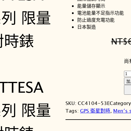
能量儲存顯示
電池能量不足指示功能
防止過度充電功能
日本製造
NT$
尚
C
I
加
T
I
SKU:
CC4104-53E
Categor
Z
Tags:
GPS 衛星對時
, 
Men′s 
E
N
星