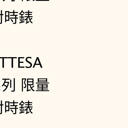
0
4
-
5
3
E
數
量