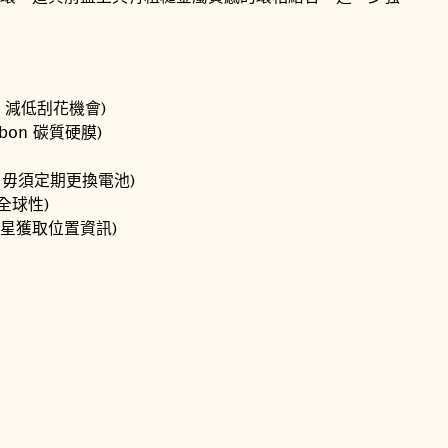
層，減低刮花機會)
arbon 碳質硬膜)
，毋須定期更換電池)
全球性)
衛星獲取位置資訊)