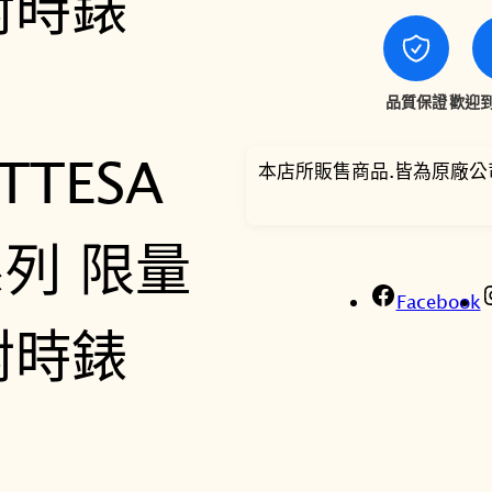
辰
A
T
T
品質保證
歡迎到
E
S
本店所販售商品.皆為原廠公
A
A
C
T
L
Facebook
i
n
e
八
角
系