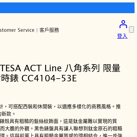
stomer Service | 客戶服務
登入
TTESA ACT Line 八角系列 限量
錶 CC4104-53E
巧的設計，可搭配西裝和休閒裝，以適應多樣化的商務風格。推
圈的新款。
nium™ 錶殼具有粗糙的髮絲紋飾面，這是鈦金屬難以實現的質
而大膽的外觀。黑色錶盤具有讓人聯想到鈦金原石的粗糙
環。這與前蓋上具有粗糙金屬質感的環相結合，進一步強