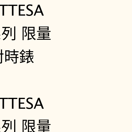
列
限
量
光
動
能
G
P
S
衛
星
對
時
錶
C
C
4
1