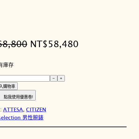
原
目
68,800
NT$
58,480
始
前
有庫存
價
價
−
+
格
格
入購物車
：
：
點我使用優惠卷!
N
N
y:
ATTESA
, 
CITIZEN
selection 男性腕錶
T
T
$
$