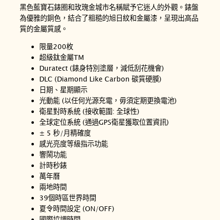
黑色藍寶石錶圈和玫瑰金城市名稱賦予它迷人的外觀。錶盤
為優雅的銅色，結合了粗糙的旭日紋和金屬漆，呈現出高品
質的金屬質感。
限量200枚
超級鈦金屬TM
Duratect (錶身特別塗層，減低刮花機會)
DLC (Diamond Like Carbon 碳質硬膜)
日期、星期顯示
光動能 (以任何光源充電，毋須定期更換電池)
衛星對時系統 (接收範圍: 全球性)
全球定位系統 (通過GPS衛星獲取位置資訊)
± 5 秒/月精確度
感光亮度等級指示功能
響鬧功能
計時秒錶
萬年曆
兩地時間
39個時區世界時間
夏令時間設定 (ON/OFF)
國際協調時間