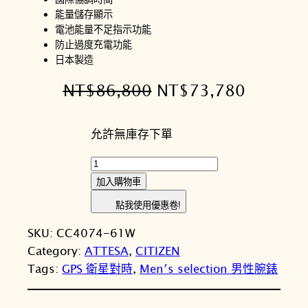
能量儲存顯示
電池能量不足指示功能
防止過度充電功能
日本製造
原
目
NT$
86,800
NT$
73,780
始
前
允許無庫存下單
價
價
格
格
C
I
：
：
加入購物車
T
N
N
點我使用優惠卷!
I
T
T
SKU:
CC4074-61W
Z
Category:
ATTESA
, 
CITIZEN
E
$
$
Tags:
GPS 衛星對時
, 
Men′s selection 男性腕錶
N
8
7
星
6
3
辰