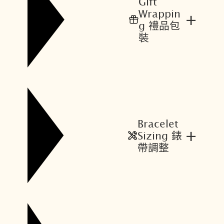
Gift
8
6
Wrappin
+
,
,
g 禮品包
8
9
裝
0
8
0
0
。
。
Bracelet
+
Sizing 錶
帶調整