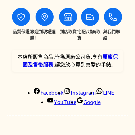
A
,
,
T
8
7
T
0
8
E
品質保證
歡迎到現場選
到店取貨
宅配/超商取
與我們聯
S
購!
貨
絡
0
0
A
。
。
A
本店所販售商品.皆為原廠公司貨.享有
原廠保
C
固及售後服務
.讓您放心買到喜愛的手錶.
T
L
i
n
Facebook
Instagram
LINE
e
YouTube
Google
黑
鈦
系
列