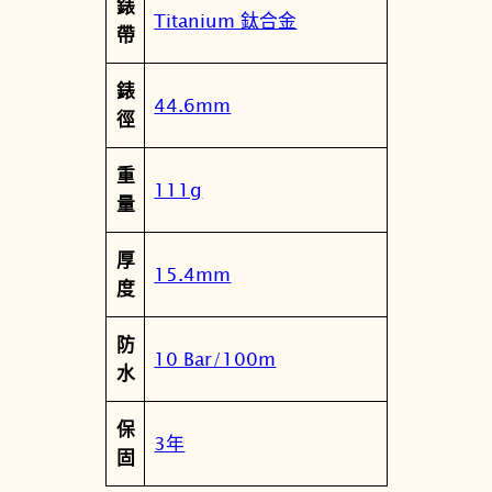
錶
0
Titanium 鈦合金
帶
7
4
錶
-
44.6mm
徑
6
1
重
W
111g
量
數
量
厚
15.4mm
度
防
10 Bar/100m
水
保
3年
固