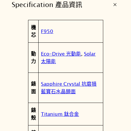
+
Specification 產品資訊
玫
瑰
金
屬
機
光
值
F950
性
芯
動
能
G
Eco-Drive 光動能
,
Solar
動
P
太陽能
力
S
衛
星
Sapphire Crystal 抗磨損
錶
對
藍寶石水晶鏡面
面
時
錶
錶
C
Titanium 鈦合金
殼
C
4