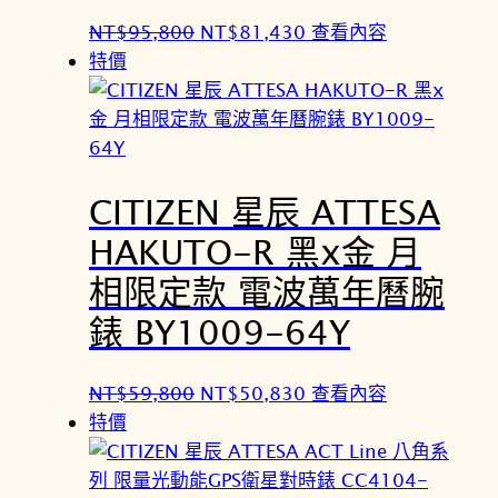
原
目
NT$
95,800
NT$
81,430
查看內容
始
前
特價
價
價
格
格
：
：
N
N
CITIZEN 星辰 ATTESA
T
T
$
$
HAKUTO-R 黑x金 月
9
8
相限定款 電波萬年曆腕
5
1
,
,
錶 BY1009-64Y
8
4
0
3
原
目
NT$
59,800
NT$
50,830
查看內容
0
0
始
前
特價
。
。
價
價
格
格