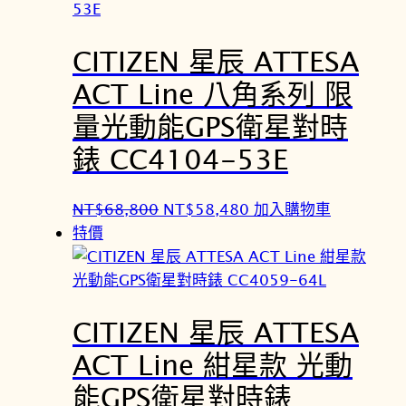
：
：
N
N
CITIZEN 星辰 ATTESA
T
T
$
$
ACT Line 八角系列 限
5
5
量光動能GPS衛星對時
9
0
,
,
錶 CC4104-53E
8
8
0
3
原
目
NT$
68,800
NT$
58,480
加入購物車
0
0
始
前
特價
。
。
價
價
格
格
：
：
CITIZEN 星辰 ATTESA
N
N
T
T
ACT Line 紺星款 光動
$
$
能GPS衛星對時錶
6
5