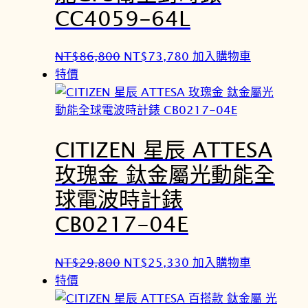
8
8
CC4059-64L
,
,
8
4
原
目
NT$
86,800
NT$
73,780
加入購物車
0
8
始
前
特價
0
0
價
價
。
。
格
格
：
：
CITIZEN 星辰 ATTESA
N
N
T
T
玫瑰金 鈦金屬光動能全
$
$
球電波時計錶
8
7
6
3
CB0217-04E
,
,
8
7
原
目
NT$
29,800
NT$
25,330
加入購物車
0
8
始
前
特價
0
0
價
價
。
。