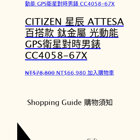
格
格
：
：
CITIZEN 星辰 ATTESA
N
N
T
T
百搭款 鈦金屬 光動能
$
$
GPS衛星對時男錶
2
2
9
5
CC4058-67X
,
,
8
3
原
目
NT$
78,800
NT$
66,980
加入購物車
0
3
始
前
0
0
價
價
。
。
格
格
Shopping Guide 購物須知
：
：
N
N
T
T
$
$
7
6