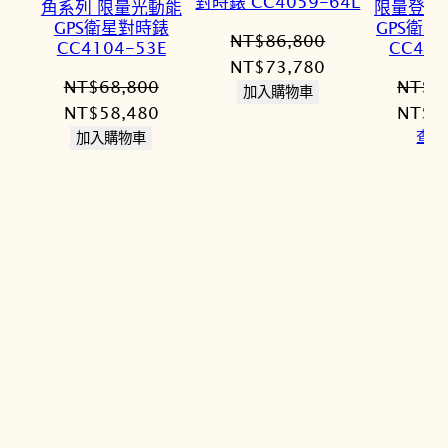
對時錶 CC4059-64L
角系列 限量光動能
限量登月
GPS衛星對時錶
GPS衛星
NT$
86,800
CC4104-53E
CC406
原
目
NT$
73,780
NT$
68,800
NT$
9
始
前
加入購物車
原
目
原
NT$
58,480
NT$
8
價
價
始
前
始
查看
加入購物車
格：
格：
價
價
價
NT$86,800。
NT$73,780。
格：
格：
格：
NT$68,800。
NT$58,480。
NT$9