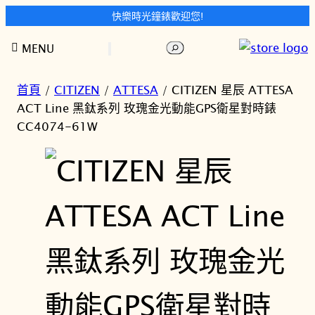
快樂時光鐘錶歡迎您!
跳
搜
MENU
至
尋
主
要
首頁
/
CITIZEN
/
ATTESA
/ CITIZEN 星辰 ATTESA
內
ACT Line 黑鈦系列 玫瑰金光動能GPS衛星對時錶
容
CC4074-61W