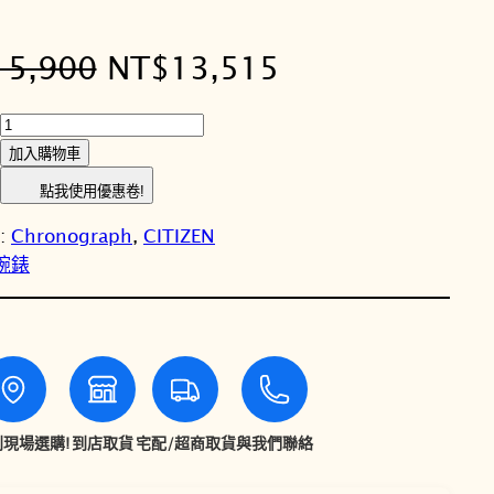
原
目
15,900
NT$
13,515
始
前
C
I
價
價
加入購物車
T
點我使用優惠卷!
格
格
I
y:
Chronograph
, 
CITIZEN
Z
：
：
性腕錶
E
N
N
N
星
T
T
辰
C
$
$
h
r
現場選購!
到店取貨
宅配/超商取貨
與我們聯絡
1
1
o