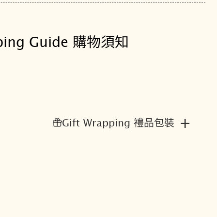
時
手
錶
ping Guide 購物須知
C
A
0
8
4
0
+
Gift Wrapping 禮品包裝
-
8
7
L
數
量