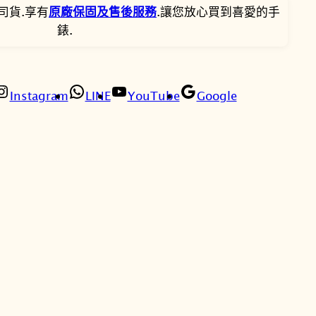
n
5
3
司貨.享有
原廠保固及售後服務
.讓您放心買到喜愛的手
o
錶.
,
,
g
r
9
5
a
p
0
1
Instagram
LINE
YouTube
Google
h
0
5
亞
洲
。
。
限
定
款
光
動
能
三
眼
計