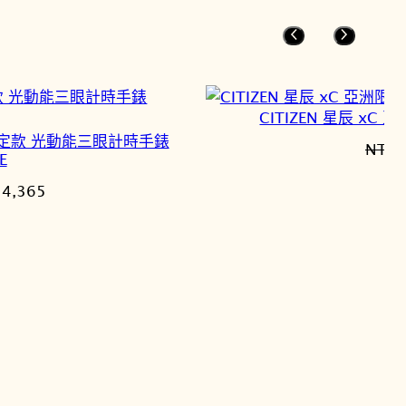
CITIZEN 星辰 xC
 亞洲限定款 光動能三眼計時手錶
NT$
1
E
目
14,365
前
價
格：
6,900。
NT$14,365。