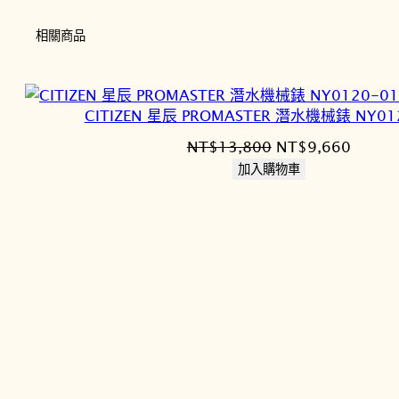
相關商品
CITIZEN 星辰 PROMASTER 潛水機械錶 NY01
原
目
NT$
13,800
NT$
9,660
始
前
加入購物車
價
價
格：
格：
NT$13,800。
NT$9