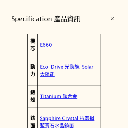
5
9
+
Specification 產品資訊
6
6
-
屬
機
6
值
E660
性
芯
9
E
數
Eco-Drive 光動能
,
Solar
動
量
太陽能
力
錶
Titanium 鈦合金
殼
Sapphire Crystal 抗磨損
錶
藍寶石水晶鏡面
面