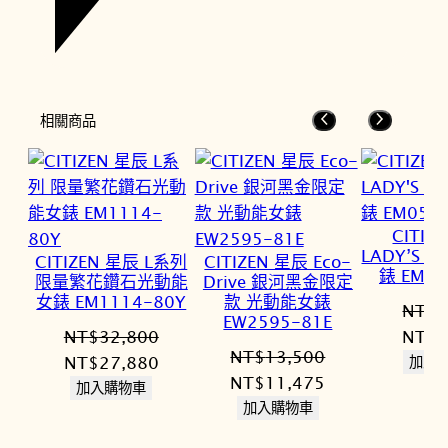
相關商品
CITIZ
LADY’S
CITIZEN 星辰 L系列
CITIZEN 星辰 Eco-
錶 EM05
限量繁花鑽石光動能
Drive 銀河黑金限定
女錶 EM1114-80Y
款 光動能女錶
NT$
9
EW2595-81E
原
NT$
32,800
NT$
8
NT$
13,500
原
目
始
NT$
27,880
加入
原
目
NT$
11,475
始
前
價
加入購物車
始
前
加入購物車
價
價
格：
價
價
格：
格：
NT$9