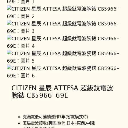
CITIZEN 星辰 ATTESA 超級鈦電波
腕錶 CB5966-69E
充滿電後可連續運作3年(省電模式時)
五局電波接收(美國,歐洲,日本-東西,中國)