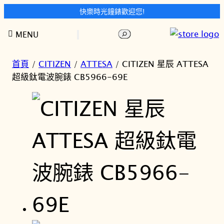
快樂時光鐘錶歡迎您!
跳
搜
MENU
至
尋
主
要
首頁
/
CITIZEN
/
ATTESA
/ CITIZEN 星辰 ATTESA
內
超級鈦電波腕錶 CB5966-69E
容