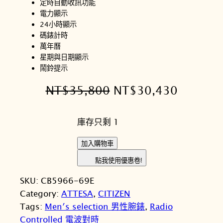
定時自動收訊功能
電力顯示
24小時顯示
碼錶計時
萬年曆
星期與日期顯示
鬧鈴提示
原
目
NT$
35,800
NT$
30,430
始
前
庫存只剩 1
價
價
格
格
C
加入購物車
I
：
：
點我使用優惠卷!
T
N
N
SKU:
CB5966-69E
I
T
T
Category:
ATTESA
, 
CITIZEN
Z
Tags:
Men′s selection 男性腕錶
, 
Radio
E
$
$
Controlled 電波對時
N