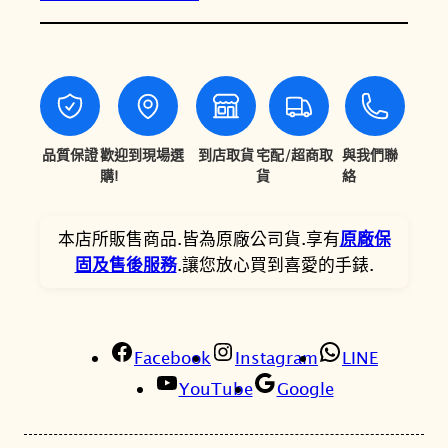
3
3
星
5
0
辰
A
,
,
T
8
4
T
0
3
E
品質保證
歡迎到現場選
到店取貨
宅配/超商取
與我們聯
S
購!
貨
絡
0
0
A
。
。
超
本店所販售商品.皆為原廠公司貨.享有
原廠保
級
固及售後服務
.讓您放心買到喜愛的手錶.
鈦
電
波
Facebook
腕
Instagram
LINE
錶
YouTube
Google
C
B