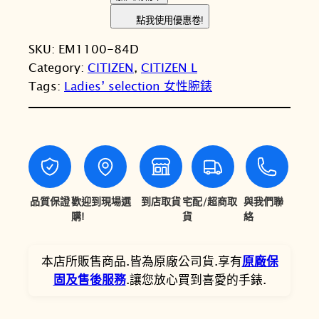
I
：
：
點我使用優惠卷!
T
N
N
SKU:
EM1100-84D
I
T
T
Category:
CITIZEN
, 
CITIZEN L
Z
Tags:
Ladies’ selection 女性腕錶
E
$
$
N
1
1
星
5
3
辰
L
,
,
系
9
5
列
品質保證
歡迎到現場選
到店取貨
宅配/超商取
與我們聯
0
1
珍
購!
貨
絡
珠
0
5
母
本店所販售商品.皆為原廠公司貨.享有
原廠保
。
。
貝
固及售後服務
.讓您放心買到喜愛的手錶.
光
動