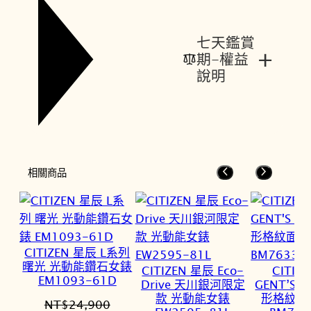
七天鑑賞
+
期-權益
說明
相關商品
CITIZEN 星辰 L系列
曙光 光動能鑽石女錶
CITIZEN 星辰 Eco-
CITIZ
EM1093-61D
Drive 天川銀河限定
GENT’S
款 光動能女錶
形格紋面
NT$
24,900