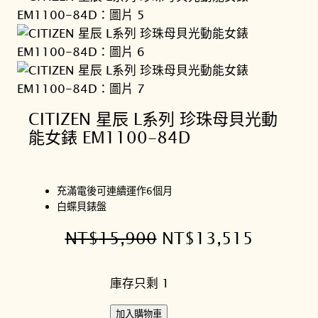
CITIZEN 星辰 L系列 珍珠母貝光動
能女錶 EM1100-84D
充滿電後可連續運作6個月
白蝶貝錶盤
原
目
NT$
15,900
NT$
13,515
始
前
庫存只剩 1
價
價
格
格
C
加入購物車