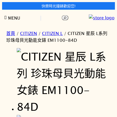
快樂時光鐘錶歡迎您!
跳
搜
MENU
至
尋
主
要
首頁
/
CITIZEN
/
CITIZEN L
/ CITIZEN 星辰 L系列
內
珍珠母貝光動能女錶 EM1100-84D
容