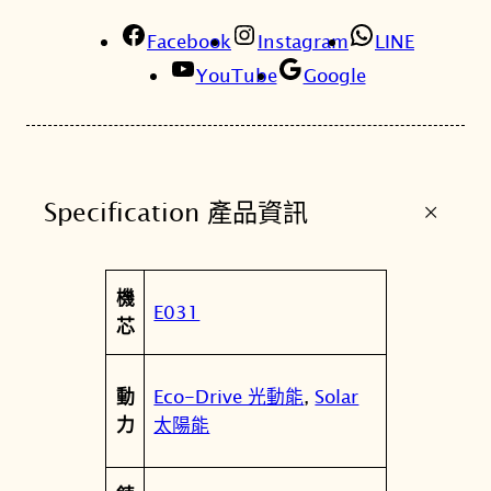
能
Facebook
女
Instagram
LINE
錶
YouTube
Google
E
M
1
1
+
Specification 產品資訊
0
0
-
屬
機
8
值
E031
性
芯
4
D
數
Eco-Drive 光動能
,
Solar
動
量
太陽能
力