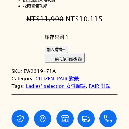
校時警告功能
原
目
NT$
11,900
NT$
10,115
始
前
庫存只剩 1
價
價
格
格
C
加入購物車
I
：
：
點我使用優惠卷!
T
N
N
SKU:
EW2319-71A
I
T
T
Category:
CITIZEN
, 
PAIR 對錶
Z
Tags:
Ladies’ selection 女性腕錶
, 
PAIR 對錶
E
$
$
N
1
1
星
1
0
辰
E
,
,
c