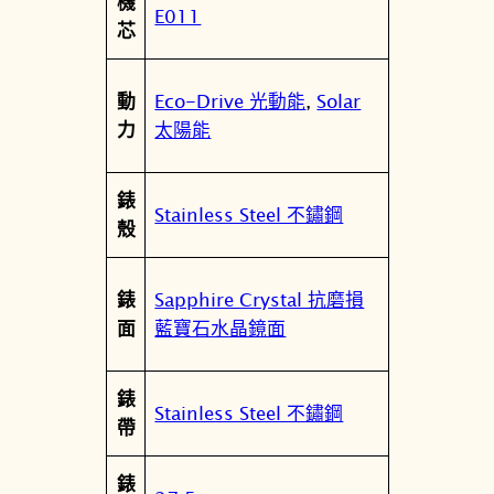
機
白
值
E011
性
芯
面
E
W
Eco-Drive 光動能
,
Solar
動
2
太陽能
力
3
1
錶
9
Stainless Steel 不鏽鋼
殼
-
7
1
Sapphire Crystal 抗磨損
錶
A
藍寶石水晶鏡面
面
數
量
錶
Stainless Steel 不鏽鋼
帶
錶