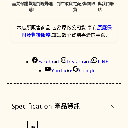
9
1
o
品質保證
歡迎到現場選
到店取貨
宅配/超商取
與我們聯
0
1
-
購!
貨
絡
D
0
5
r
本店所販售商品.皆為原廠公司貨.享有
原廠保
。
。
i
固及售後服務
.讓您放心買到喜愛的手錶.
v
e
簡
Facebook
約
Instagram
LINE
三
YouTube
Google
針
情
侶
對
+
Specification 產品資訊
錶
女
錶
屬