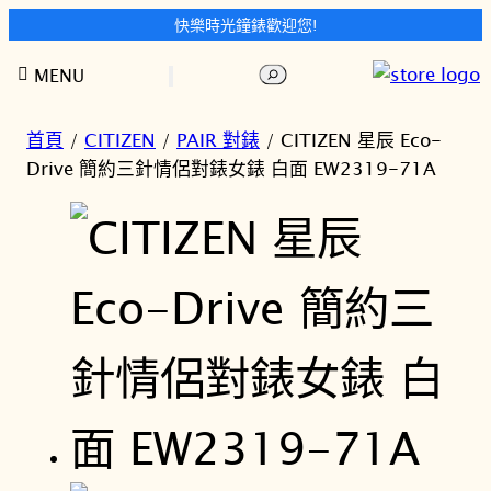
快樂時光鐘錶歡迎您!
跳
搜
MENU
至
尋
主
要
首頁
/
CITIZEN
/
PAIR 對錶
/ CITIZEN 星辰 Eco-
內
Drive 簡約三針情侶對錶女錶 白面 EW2319-71A
容