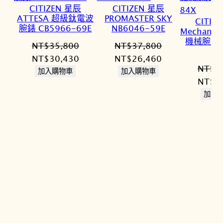
CITIZEN 星辰
CITIZEN 星辰
ATTESA 超級鈦電波
PROMASTER SKY
CITIZ
腕錶 CB5966-69E
NB6046-59E
Mechani
機械腕錶 N
NT$
35,800
NT$
37,800
8
原
目
原
目
NT$
30,430
NT$
26,460
NT$
1
始
前
始
前
加入購物車
加入購物車
原
NT$
1
價
價
價
價
始
加入
格：
格：
格：
格：
價
NT$35,800。
NT$30,430。
NT$37,800。
NT$26,460。
格：
NT$1