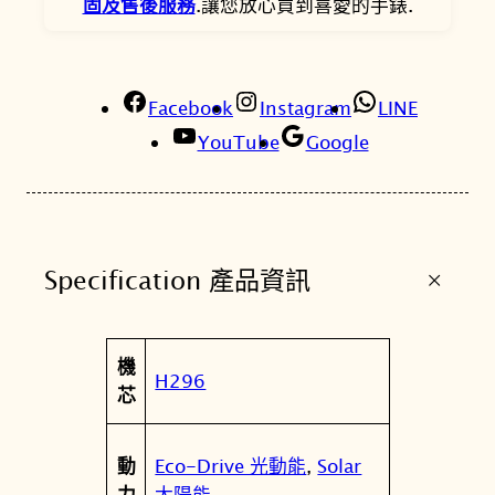
固及售後服務
.讓您放心買到喜愛的手錶.
款
午
夜
Facebook
藍
Instagram
LINE
韶
YouTube
Google
光
電
波
女
+
Specification 產品資訊
錶
E
E
屬
機
1
值
H296
性
芯
0
0
7
Eco-Drive 光動能
,
Solar
動
-
太陽能
力