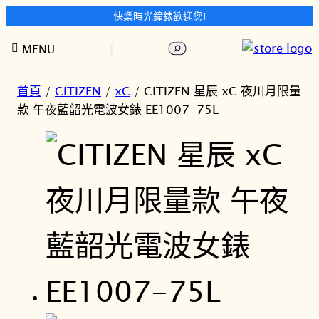
快樂時光鐘錶歡迎您!
跳
搜
MENU
至
尋
主
要
首頁
/
CITIZEN
/
xC
/ CITIZEN 星辰 xC 夜川月限量
內
款 午夜藍韶光電波女錶 EE1007-75L
容