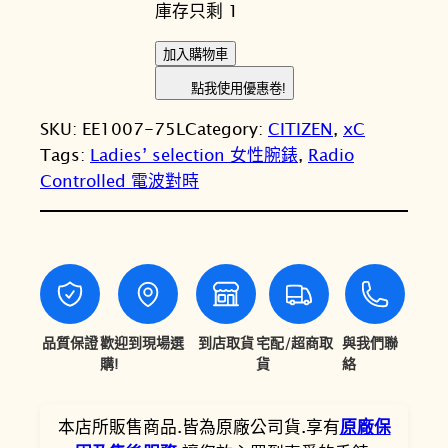
庫存只剩 1
價
價
格
格
C
加入購物車
I
：
：
點我使用優惠卷!
T
N
N
SKU:
EE1007-75L
Category:
CITIZEN
, 
xC
I
T
T
Tags:
Ladies’ selection 女性腕錶
, 
Radio
Z
Controlled 電波對時
E
$
$
N
3
3
星
8
3
辰
x
,
,
C
9
0
夜
品質保證
歡迎到現場選
到店取貨
宅配/超商取
與我們聯
0
6
川
購!
貨
絡
月
0
5
限
本店所販售商品.皆為原廠公司貨.享有
原廠保
。
。
量