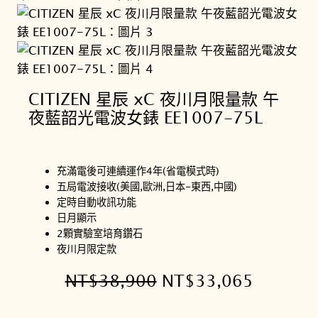
CITIZEN 星辰 xC 夜川月限量款 午
夜藍韶光電波女錶 EE1007-75L
充滿電後可連續運作4年(省電模式時)
五局電波接收(美國,歐洲,日本-東西,中國)
定時自動收訊功能
日月顯示
2顆實驗室培育鑽石
夜川月限定款
原
目
NT$
38,900
NT$
33,065
始
前