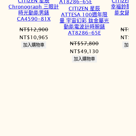
CITIZEN 星辰
CITIZEN
Chronograph 三眼計
幸福鈴蘭永
CITIZEN 星辰
時光動能男錶
能女錶 E
ATTESA 100週年限
CA4590-81X
8
量 宇宙幻彩 鈦金屬光
動能電波計時腕錶
NT$
12,900
NT$
1
AT8286-65E
原
目
原
NT$
10,965
NT$
1
NT$
57,800
始
前
始
加入購物車
加入
原
目
NT$
49,130
價
價
價
始
前
加入購物車
格：
格：
格：
價
價
NT$12,900。
NT$10,965。
NT$1
格：
格：
NT$57,800。
NT$49,130。