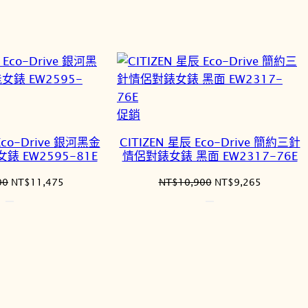
價
價
價
價
格：
格：
格：
格：
NT$11,900。
NT$10,115。
NT$8,900。
NT$7,565
特
促銷
價
Eco-Drive 銀河黑金
CITIZEN 星辰 Eco-Drive 簡約三針
商
錶 EW2595-81E
情侶對錶女錶 黑面 EW2317-76E
品
原
目
原
目
00
NT$
11,475
NT$
10,900
NT$
9,265
始
前
始
前
價
價
價
價
格：
格：
格：
格：
NT$13,500。
NT$11,475。
NT$10,900。
NT$9,26