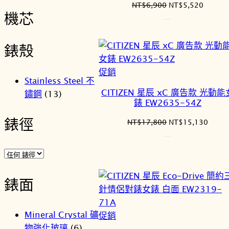
原
目
NT$
6,900
NT$
5,520
機芯
始
前
價
價
格：
格：
錶殼
NT$6,900。
NT$5,
特
促銷
Stainless Steel 不
價
CITIZEN 星辰 xC 廣告款 光動能
鏽鋼
(13)
商
錶 EW2635-54Z
品
錶徑
原
目
NT$
17,800
NT$
15,130
始
前
價
價
格：
格：
NT$17,800。
NT$1
錶面
Mineral Crystal 礦
特
促銷
物強化玻璃
(6)
價