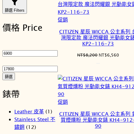
篩選 Filters
特
促銷
價格 Price
價
CITIZEN 星辰 WICCA 公主系列 
商
灣限定款 魔法閃耀銀 光動能女
品
KP2-116-73
最
低
原
目
NT$
8,200
NT$
6,560
價
最
始
前
格
高
價
價
格：
格：
價
篩選
NT$8,200。
NT$6,
格
錶帶
特
促銷
價
Leather 皮革
(1)
CITIZEN 星辰 WICCA 公主系列 
商
Stainless Steel 不
質煙燻粉 光動能女錶 KH4-912
品
90
鏽鋼
(12)