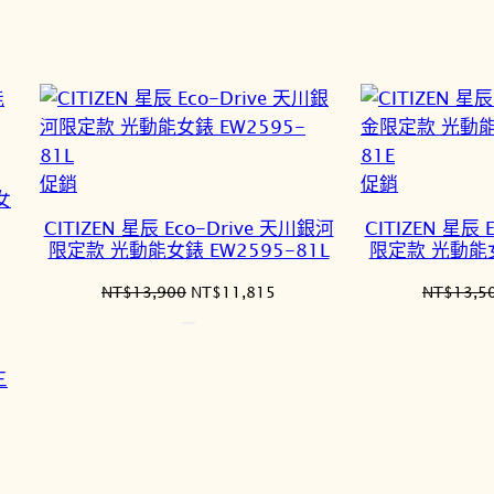
價
價
格：
格：
NT$10,900。
NT$9,265。
520。
特
特
促銷
促銷
女
價
價
CITIZEN 星辰 Eco-Drive 天川銀河
CITIZEN 星辰 
商
商
限定款 光動能女錶 EW2595-81L
限定款 光動能女
品
品
原
目
NT$
13,900
NT$
11,815
NT$
13,5
始
前
價
價
5,130。
格：
格：
NT$13,900。
NT$11,815。