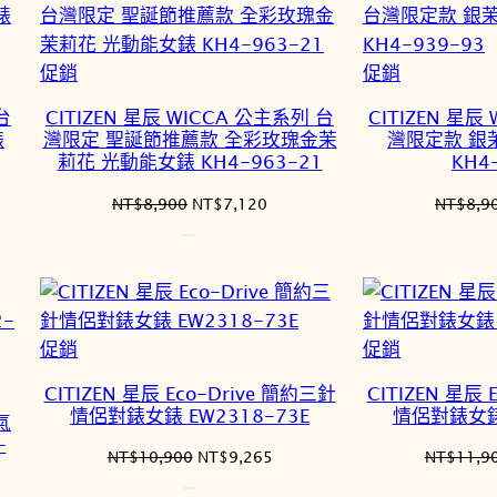
特
特
促銷
促銷
價
價
台
CITIZEN 星辰 WICCA 公主系列 台
CITIZEN 星辰
商
商
錶
灣限定 聖誕節推薦款 全彩玫瑰金茉
灣限定款 銀
品
品
莉花 光動能女錶 KH4-963-21
KH4
原
目
NT$
8,900
NT$
7,120
NT$
8,9
始
前
價
價
格：
格：
560。
NT$8,900。
NT$7,120。
特
特
促銷
促銷
價
價
CITIZEN 星辰 Eco-Drive 簡約三針
CITIZEN 星辰 
商
商
情侶對錶女錶 EW2318-73E
情侶對錶女錶 
氣
品
品
-
原
目
NT$
10,900
NT$
9,265
NT$
11,9
始
前