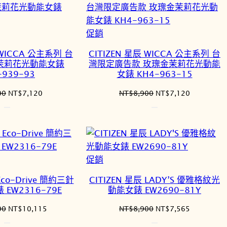
項
目
排
特
促銷
序
價
 WICCA 公主系列 台
CITIZEN 星辰 WICCA 公主系列 台
商
茉莉花光動能女錶
灣限定廣告款 玫瑰金茉莉花光動能
品
-939-93
女錶 KH4-963-15
原
目
原
目
00
NT$
7,120
NT$
8,900
NT$
7,120
始
前
始
前
價
價
價
價
格：
格：
格：
格：
NT$8,900。
NT$7,120。
NT$8,900。
NT$7,120
特
促銷
價
Eco-Drive 簡約三針
CITIZEN 星辰 LADY’S 優雅格紋光
商
EW2316-79E
動能女錶 EW2690-81Y
品
原
目
原
目
00
NT$
10,115
NT$
8,900
NT$
7,565
始
前
始
前