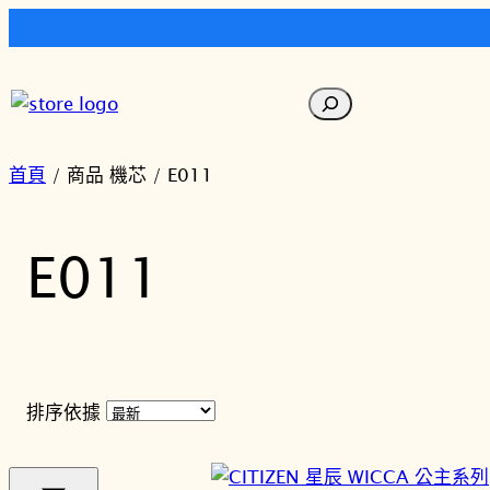
跳
至
搜
主
尋
要
內
首頁
/ 商品 機芯 / E011
容
E011
排序依據