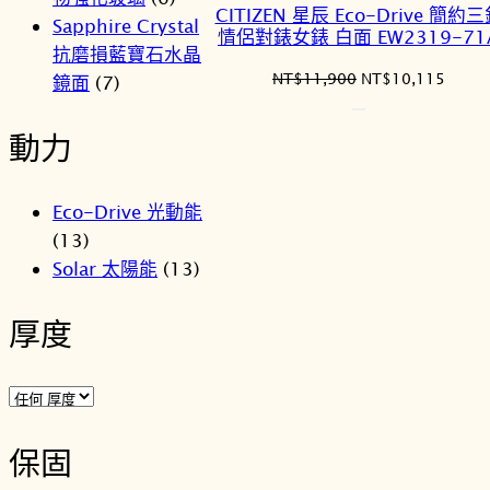
CITIZEN 星辰 Eco-Drive 簡約
Sapphire Crystal
商
情侶對錶女錶 白面 EW2319-71
抗磨損藍寶石水晶
品
原
目
NT$
11,900
NT$
10,115
鏡面
(7)
始
前
價
價
動力
格：
格：
NT$11,900。
NT$1
Eco-Drive 光動能
(13)
Solar 太陽能
(13)
厚度
保固