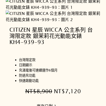
CITIZEN 星辰 WICCA 公主系列 台
灣限定款 銀茉莉花光動能女錶
KH4-939-93
台灣限定款
日期顯示
充滿電後可連續運作6個月
防過充功能
快速啟動功能
原
目
NT$
8,900
NT$
7,120
始
前