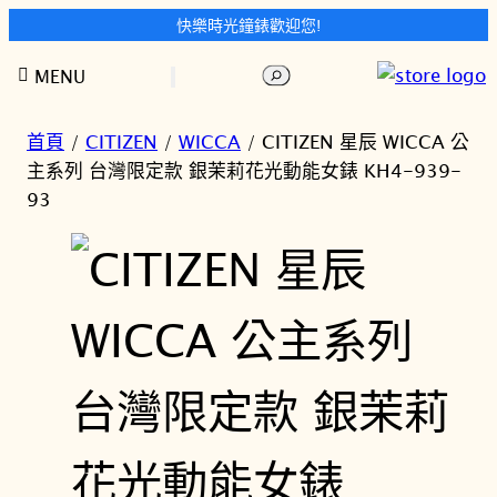
快樂時光鐘錶歡迎您!
跳
搜
MENU
至
尋
主
要
首頁
/
CITIZEN
/
WICCA
/ CITIZEN 星辰 WICCA 公
內
主系列 台灣限定款 銀茉莉花光動能女錶 KH4-939-
容
93