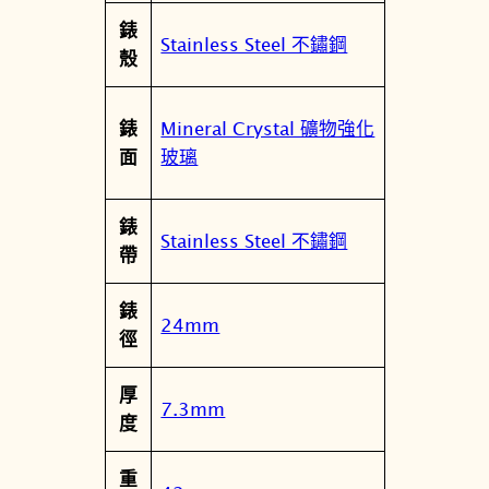
H
錶
4
Stainless Steel 不鏽鋼
殼
-
9
3
Mineral Crystal 礦物強化
錶
9
玻璃
面
-
9
錶
3
Stainless Steel 不鏽鋼
帶
數
量
錶
24mm
徑
厚
7.3mm
度
重