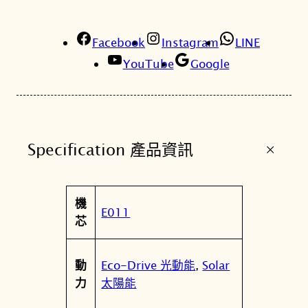
系
列
Facebook
台
Instagram
LINE
灣
YouTube
Google
限
定
款
銀
+
Specification 產品資訊
茉
莉
花
屬
機
光
值
E011
性
芯
動
能
女
Eco-Drive 光動能
,
Solar
動
錶
太陽能
力
K