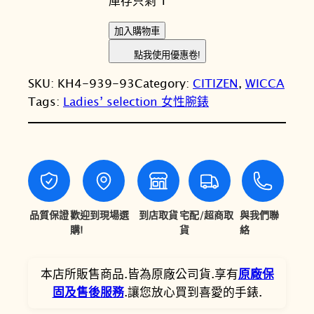
庫存只剩 1
價
價
格
格
C
加入購物車
I
：
：
點我使用優惠卷!
T
N
N
SKU:
KH4-939-93
Category:
CITIZEN
, 
WICCA
I
T
T
Tags:
Ladies’ selection 女性腕錶
Z
E
$
$
N
8
7
星
,
,
辰
W
9
1
I
品質保證
歡迎到現場選
到店取貨
宅配/超商取
與我們聯
0
2
C
購!
貨
絡
0
0
C
A
。
。
本店所販售商品.皆為原廠公司貨.享有
原廠保
公
固及售後服務
.讓您放心買到喜愛的手錶.
主