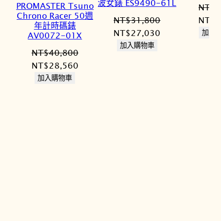
波女錶 ES9490-61L
PROMASTER Tsuno
NT$
9
Chrono Racer 50週
原
NT$
31,800
NT$
8
年計時碼錶
原
目
始
NT$
27,030
加入
AV0072-01X
始
前
價
加入購物車
NT$
40,800
價
價
格：
原
目
NT$
28,560
格：
格：
NT$9
始
前
加入購物車
NT$31,800。
NT$27,030。
價
價
格：
格：
NT$40,800。
NT$28,560。