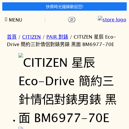
快樂時光鐘錶歡迎您!
跳
搜
MENU
至
尋
主
要
首頁
/
CITIZEN
/
PAIR 對錶
/ CITIZEN 星辰 Eco-
內
Drive 簡約三針情侶對錶男錶 黑面 BM6977-70E
容