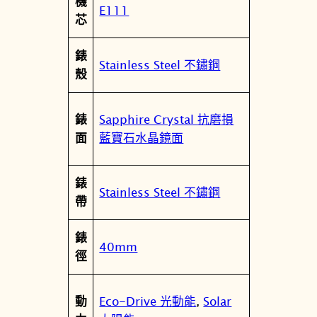
機
黑
值
E111
性
芯
面
B
錶
M
Stainless Steel 不鏽鋼
殼
6
9
7
Sapphire Crystal 抗磨損
錶
7
藍寶石水晶鏡面
面
-
7
錶
0
Stainless Steel 不鏽鋼
帶
E
數
錶
量
40mm
徑
Eco-Drive 光動能
,
Solar
動