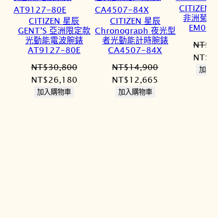
CITIZEN
非洲菊光
CITIZEN 星辰
CITIZEN 星辰
EM081
GENT’S 亞洲限定款
Chronograph 夜光型
光動能電波腕錶
者光動能計時腕錶
NT$
1
AT9127-80E
CA4507-84X
原
NT$
1
NT$
30,800
NT$
14,900
始
加入
原
目
原
目
NT$
26,180
NT$
12,665
價
始
前
始
前
加入購物車
加入購物車
格：
價
價
價
價
NT$1
格：
格：
格：
格：
NT$30,800。
NT$26,180。
NT$14,900。
NT$12,665。