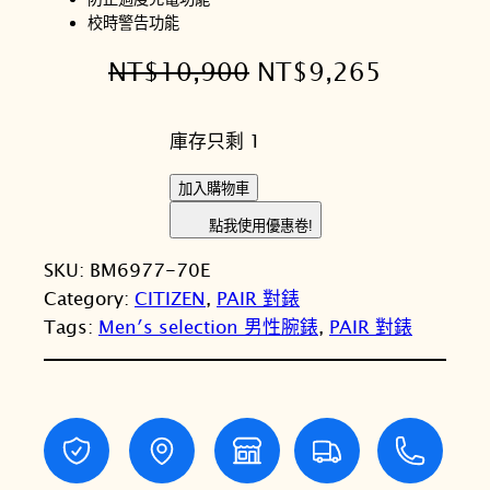
校時警告功能
原
目
NT$
10,900
NT$
9,265
始
前
庫存只剩 1
價
價
格
格
C
加入購物車
I
：
：
點我使用優惠卷!
T
N
N
SKU:
BM6977-70E
I
T
T
Category:
CITIZEN
, 
PAIR 對錶
Z
Tags:
Men′s selection 男性腕錶
, 
PAIR 對錶
E
$
$
N
1
9
星
0
,
辰
E
,
2
c