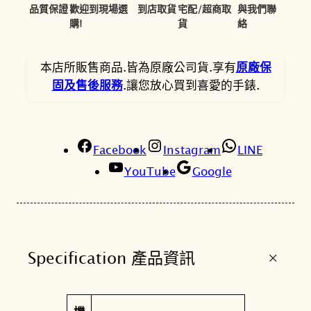
9
6
o
品質保證
歡迎到現場選
到店取貨
宅配/超商取
與我們聯
0
5
-
購!
貨
絡
D
0
。
r
本店所販售商品.皆為原廠公司貨.享有
原廠保
。
i
固及售後服務
.讓您放心買到喜愛的手錶.
v
e
簡
Facebook
約
Instagram
LINE
三
YouTube
Google
針
情
侶
對
+
Specification 產品資訊
錶
男
錶
屬