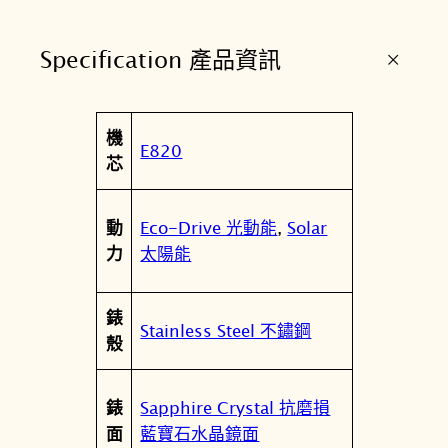
能
男
+
Specification 產品資訊
錶
B
L
屬
機
5
值
E820
性
芯
5
4
7
Eco-Drive 光動能
,
Solar
動
-
太陽能
力
8
9
錶
X
Stainless Steel 不鏽鋼
殼
數
量
Sapphire Crystal 抗磨損
錶
藍寶石水晶鏡面
面