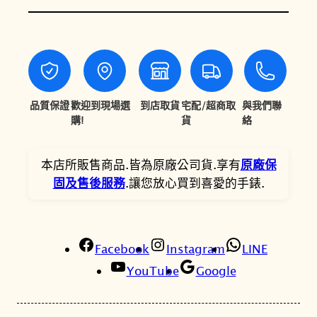
E
$
$
N
2
1
星
0
7
辰
G
,
,
E
品質保證
歡迎到現場選
到店取貨
宅配/超商取
與我們聯
8
6
N
購!
貨
絡
0
8
T
’
0
0
本店所販售商品.皆為原廠公司貨.享有
原廠保
S
固及售後服務
.讓您放心買到喜愛的手錶.
。
。
亞
洲
限
Facebook
定
Instagram
LINE
款
YouTube
Google
光
動