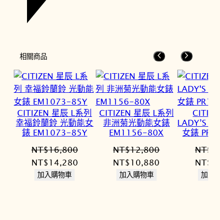
相關商品
CITIZEN 星辰 L系列
CITIZEN 星辰 L系列
CITIZ
幸福鈴蘭鈴 光動能女
非洲菊光動能女錶
LADY’S
錶 EM1073-85Y
EM1156-80X
女錶 PR1
NT$
16,800
NT$
12,800
NT$
1
原
目
原
目
原
NT$
14,280
NT$
10,880
NT$
1
始
前
始
前
始
加入購物車
加入購物車
加入
價
價
價
價
價
格：
格：
格：
格：
格：
NT$16,800。
NT$14,280。
NT$12,800。
NT$10,880。
NT$1