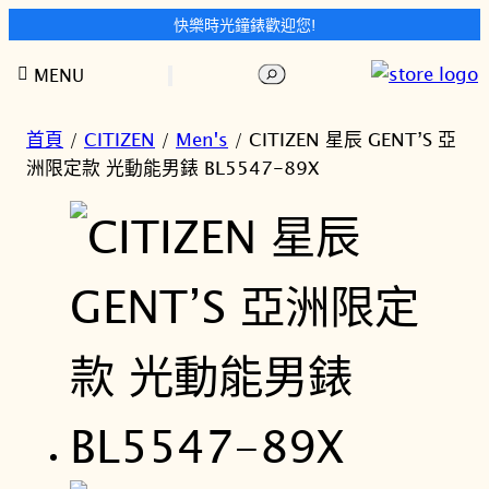
快樂時光鐘錶歡迎您!
跳
搜
MENU
至
尋
主
要
首頁
/
CITIZEN
/
Men's
/ CITIZEN 星辰 GENT’S 亞
內
洲限定款 光動能男錶 BL5547-89X
容