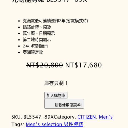
充滿電後可連續運作2年(省電模式時)
碼錶計時、鬧鈴
萬年曆、日期顯示
第二地時間顯示
24小時制顯示
亞洲限定款
原
目
NT$
20,800
NT$
17,680
始
前
庫存只剩 1
價
價
格
格
C
加入購物車
I
：
：
點我使用優惠卷!
T
N
N
SKU:
BL5547-89X
Category:
CITIZEN
, 
Men’s
I
T
T
Tags:
Men′s selection 男性腕錶
Z