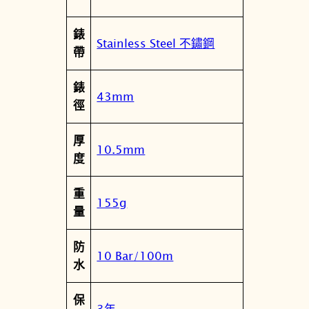
錶
Stainless Steel 不鏽鋼
帶
錶
43mm
徑
厚
10.5mm
度
重
155g
量
防
10 Bar/100m
水
保
3年