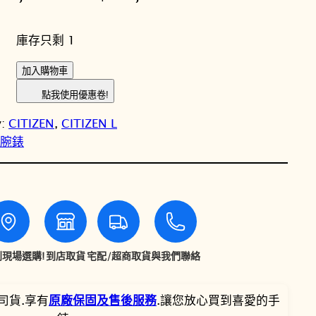
始
前
庫存只剩 1
價
價
C
加入購物車
格
格
I
點我使用優惠卷!
T
：
：
y:
CITIZEN
, 
CITIZEN L
I
N
N
女性腕錶
Z
E
T
T
N
星
$
$
辰
L
1
1
系
現場選購!
到店取貨
宅配/超商取貨
與我們聯絡
2
0
列
非
,
,
司貨.享有
原廠保固及售後服務
.讓您放心買到喜愛的手
洲