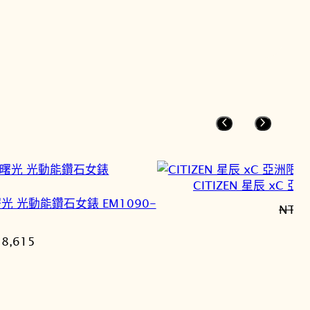
CITIZEN 星辰 xC 
on 曙光 光動能鑽石女錶 EM1090-
NT$
2
目
18,615
前
價
格：