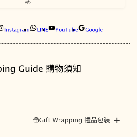
錶.
菊
8
8
光
0
8
動
能
Instagram
LINE
YouTube
Google
0
0
女
錶
。
。
E
M
ping Guide 購物須知
1
1
5
6
-
8
0
+
Gift Wrapping 禮品包裝
X
數