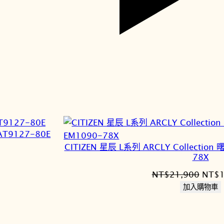
T9127-80E
CITIZEN 星辰 L系列 ARCLY Collecti
78X
原
NT$
21,900
NT$
始
加入購物車
價
6,180。
格：