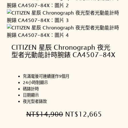
CITIZEN 星辰 Chronograph 夜光
型者光動能計時腕錶 CA4507-84X
充滿電後可連續運作9個月
24小時制顯示
碼錶計時
日期顯示
夜光型者錶款
原
目
NT$
14,900
NT$
12,665
始
前