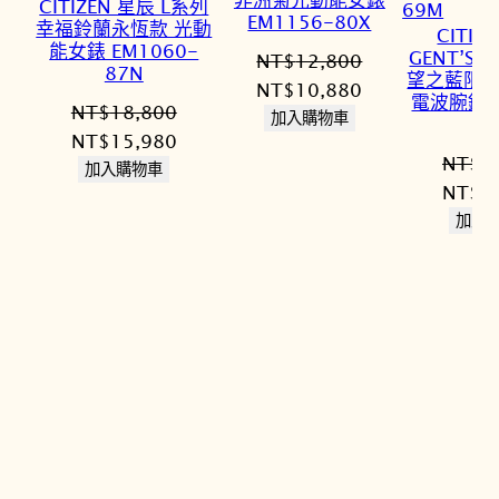
CITIZEN 星辰 L系列
EM1156-80X
幸福鈴蘭永恆款 光動
CITIZ
能女錶 EM1060-
GENT’S
NT$
12,800
87N
望之藍限定
原
目
NT$
10,880
電波腕錶 A
NT$
18,800
始
前
加入購物車
6
原
目
NT$
15,980
價
價
NT$
2
始
前
加入購物車
格：
格：
原
NT$
2
價
價
NT$12,800。
NT$10,880。
始
加入
格：
格：
價
NT$18,800。
NT$15,980。
格：
NT$2