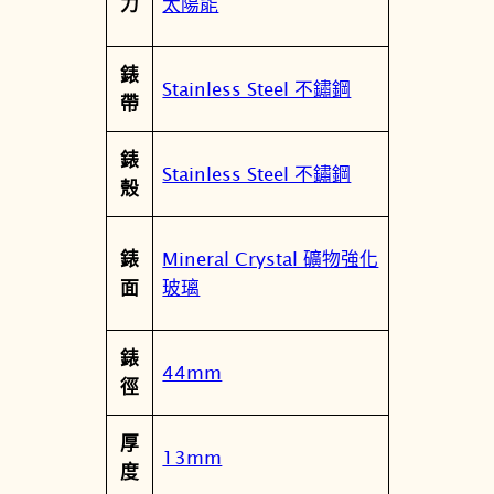
太陽能
力
4
5
錶
0
Stainless Steel 不鏽鋼
帶
7
-
錶
8
Stainless Steel 不鏽鋼
殼
4
X
數
Mineral Crystal 礦物強化
錶
量
玻璃
面
錶
44mm
徑
厚
13mm
度