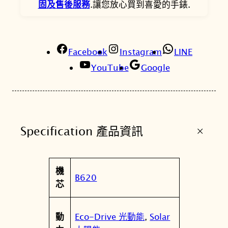
固及售後服務
.讓您放心買到喜愛的手錶.
r
a
p
Facebook
h
Instagram
LINE
夜
YouTube
Google
光
型
者
光
+
Specification 產品資訊
動
能
計
屬
機
時
值
B620
性
芯
腕
錶
C
Eco-Drive 光動能
,
Solar
動
A