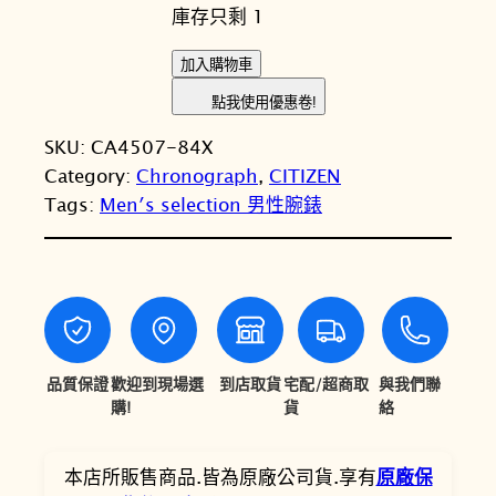
庫存只剩 1
價
價
格
格
C
加入購物車
I
：
：
點我使用優惠卷!
T
N
N
SKU:
CA4507-84X
I
T
T
Category:
Chronograph
, 
CITIZEN
Z
Tags:
Men′s selection 男性腕錶
E
$
$
N
1
1
星
4
2
辰
C
,
,
h
9
6
r
品質保證
歡迎到現場選
到店取貨
宅配/超商取
與我們聯
0
6
o
購!
貨
絡
n
0
5
o
本店所販售商品.皆為原廠公司貨.享有
原廠保
。
。
g