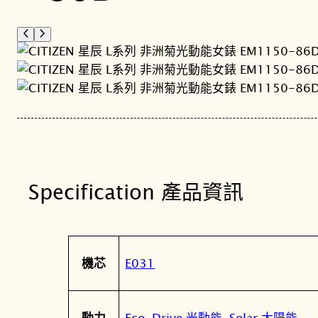
Specification 產品資訊
屬
值
E031
機芯
性
Eco-Drive 光動能
,
Solar 太陽能
動力