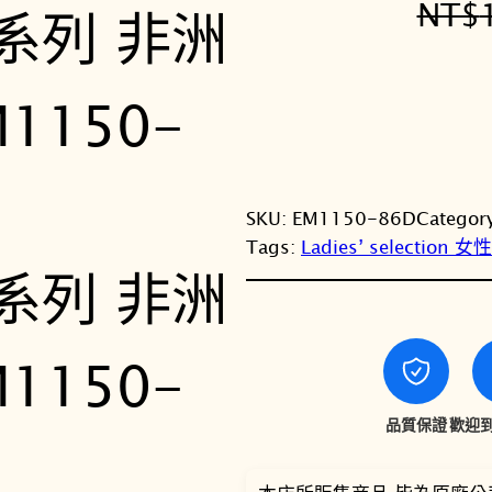
NT$
SKU:
EM1150-86D
Categor
Tags:
Ladies’ selection 
品質保證
歡迎到