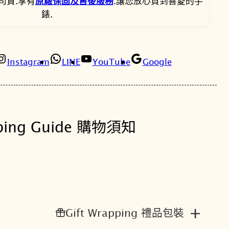
,
,
司貨.享有
原廠保固及售後服務
.讓您放心買到喜愛的手
洲
錶.
菊
8
8
光
0
8
動
能
Instagram
LINE
YouTube
Google
0
0
女
錶
。
。
E
M
ping Guide 購物須知
1
1
5
0
-
8
6
+
Gift Wrapping 禮品包裝
D