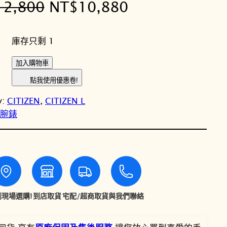
原
目
12,800
NT$
10,880
始
前
庫存只剩 1
價
價
C
加入購物車
格
格
I
點我使用優惠卷!
T
：
：
y:
CITIZEN
, 
CITIZEN L
I
N
N
女性腕錶
Z
E
T
T
N
星
$
$
辰
L
1
1
系
現場選購!
到店取貨
宅配/超商取貨
與我們聯絡
2
0
列
非