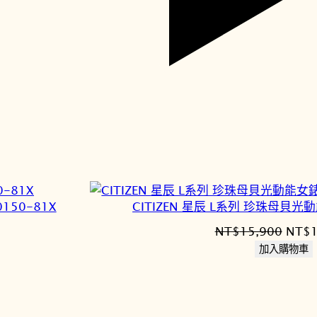
0150-81X
CITIZEN 星辰 L系列 珍珠母貝光動
原
NT$
15,900
NT$
始
加入購物車
價
格：
1,730。
NT$1