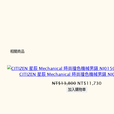
相關商品
CITIZEN 星辰 Mechanical 時尚撞色機械男錶 NJ
原
目
NT$
13,800
NT$
11,730
始
前
加入購物車
價
價
格：
格：
NT$13,800。
NT$1