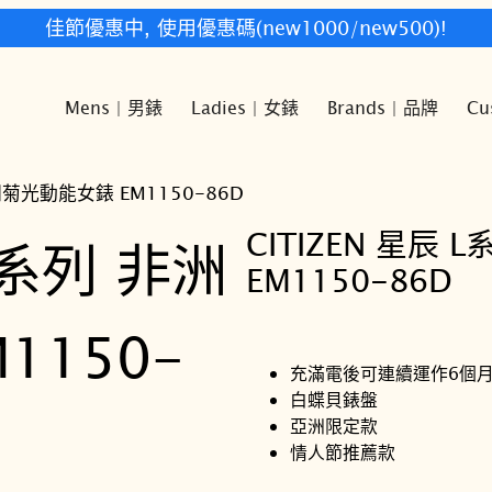
快樂時光鐘錶歡迎您!
Mens | 男錶
Ladies | 女錶
Brands | 品牌
Cu
非洲菊光動能女錶 EM1150-86D
CITIZEN 星辰
EM1150-86D
充滿電後可連續運作6個
白蝶貝錶盤
亞洲限定款
情人節推薦款