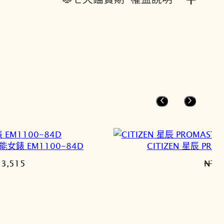
能女錶 EM1100-84D
CITIZEN 星辰 PR
目
13,515
NT$
前
價
格：
5,900。
NT$13,515。