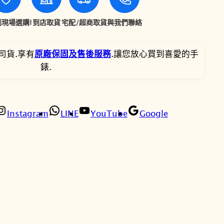
C
9
3
m
現場選購!
到店取貨
宅配/超商取貨
與我們聯絡
i
,
,
z
司貨.享有
原廠保固及售後服務
.讓您放心買到喜愛的手
u
9
9
錶.
c
0
1
o
l
0
5
l
Instagram
LINE
YouTube
Google
e
。
。
c
t
i
o
n
水
系