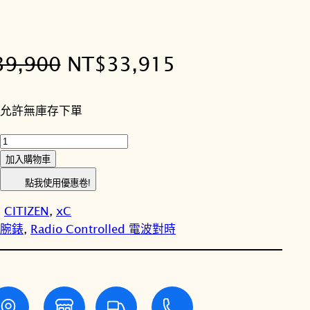
原
目
39,900
NT$
33,915
始
前
允許無庫存下單
價
價
C
格
格
I
加入購物車
T
：
：
點我使用優惠卷!
I
N
N
:
CITIZEN
, 
xC
Z
女性腕錶
, 
Radio Controlled 電波對時
E
T
T
N
星
$
$
辰
x
3
3