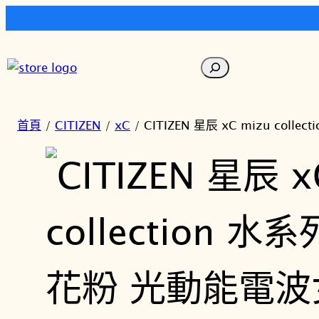
跳
至
搜
主
尋
要
內
首頁
/
CITIZEN
/
xC
/ CITIZEN 星辰 xC mizu col
容