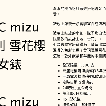
溫暖的櫻花粉紅錶殼搭配淺金色
受。
錶鏡上鑲嵌一顆實驗室合成鑽石
玻璃上綻放的小花，賦予您自信
限量款的設計主題「雪花」。
七顆實驗室培育鑽石，營造出雪
溫暖的色彩表達了發現飄落雪花
這是一款外觀柔和華麗的限量腕
全球限量 1,500 支
充滿電後可連續運作3年(
五局電波接收(美國,歐洲,
定時自動收訊功能
24時區, 夏令時間
萬年曆/日期顯示
JIS1型抗磁
撞擊偵測, 指針修正