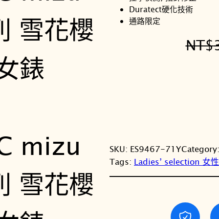
Duratect硬化技術
通路限定
NT$
SKU:
ES9467-71Y
Category
Tags:
Ladies’ selection 