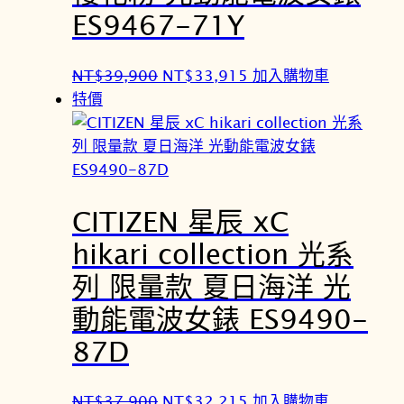
,
,
ES9467-71Y
9
9
0
1
原
目
NT$
39,900
NT$
33,915
加入購物車
0
5
始
前
特價
。
。
價
價
格
格
：
：
N
N
CITIZEN 星辰 xC
T
T
$
$
hikari collection 光系
3
3
列 限量款 夏日海洋 光
9
3
,
,
動能電波女錶 ES9490-
9
9
87D
0
1
0
5
原
目
NT$
37,900
NT$
32,215
加入購物車
。
。