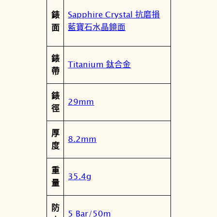
動
Sapphire Crystal 抗磨損
錶
能
藍寶石水晶鏡面
面
電
波
錶
女
Titanium 鈦合金
帶
錶
E
錶
S
29mm
徑
9
4
厚
6
8.2mm
度
0
-
重
7
35.4g
量
0
L
防
數
5 Bar/50m