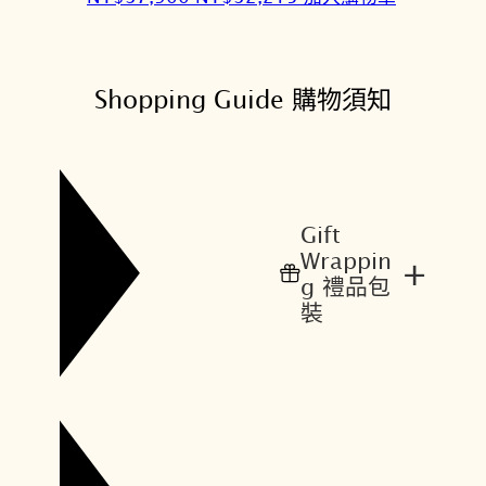
始
前
價
價
格
格
Shopping Guide 購物須知
：
：
N
N
T
T
$
$
3
3
Gift
7
2
Wrappin
+
,
,
g 禮品包
9
2
裝
0
1
0
5
。
。