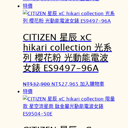
8
2
始
前
特價
0
3
價
價
0
0
格
格
。
。
：
：
CITIZEN 星辰 xC
N
N
T
T
hikari collection 光系
$
$
列 櫻花粉 光動能電波
3
3
8
2
女錶 ES9497-96A
,
,
8
9
原
目
NT$
32,900
NT$
27,965
加入購物車
0
8
始
前
特價
0
0
價
價
。
。
格
格
：
：
N
N