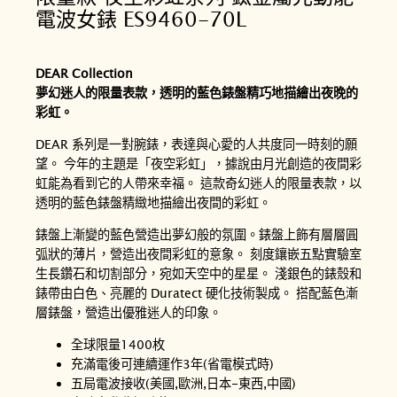
電波女錶 ES9460-70L
DEAR Collection
夢幻迷人的限量表款，透明的藍色錶盤精巧地描繪出夜晚的
彩虹。
DEAR 系列是一對腕錶，表達與心愛的人共度同一時刻的願
望。 今年的主題是「夜空彩虹」，據說由月光創造的夜間彩
虹能為看到它的人帶來幸福。 這款奇幻迷人的限量表款，以
透明的藍色錶盤精緻地描繪出夜間的彩虹。
錶盤上漸變的藍色營造出夢幻般的氛圍。錶盤上飾有層層圓
弧狀的薄片，營造出夜間彩虹的意象。 刻度鑲嵌五點實驗室
生長鑽石和切割部分，宛如天空中的星星。 淺銀色的錶殼和
錶帶由白色、亮麗的 Duratect 硬化技術製成。 搭配藍色漸
層錶盤，營造出優雅迷人的印象。
全球限量1400枚
充滿電後可連續運作3年(省電模式時)
五局電波接收(美國,歐洲,日本-東西,中國)