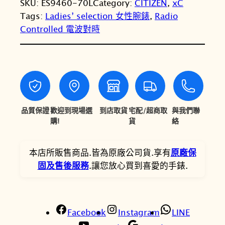
SKU:
ES9460-70L
Category:
CITIZEN
, 
xC
I
T
T
Tags:
Ladies’ selection 女性腕錶
, 
Radio
Z
Controlled 電波對時
E
$
$
N
3
2
星
4
9
辰
x
,
,
C
9
6
D
品質保證
歡迎到現場選
到店取貨
宅配/超商取
與我們聯
0
6
E
購!
貨
絡
A
0
5
R
本店所販售商品.皆為原廠公司貨.享有
原廠保
。
。
C
固及售後服務
.讓您放心買到喜愛的手錶.
o
l
l
Facebook
e
Instagram
LINE