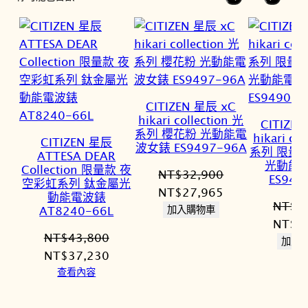
CITIZEN 星辰 xC
hikari collection 光
CITIZE
系列 櫻花粉 光動能電
hikari co
CITIZEN 星辰
波女錶 ES9497-96A
系列 限量
ATTESA DEAR
光動能
Collection 限量款 夜
NT$
32,900
ES949
空彩虹系列 鈦金屬光
原
目
NT$
27,965
動能電波錶
NT$
3
始
前
AT8240-66L
加入購物車
原
NT$
3
價
價
NT$
43,800
始
加入
格：
格：
原
目
NT$
37,230
價
NT$32,900。
NT$27,965。
始
前
查看內容
格：
價
價
NT$3