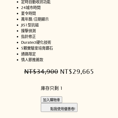
定時自動收訊功能
24城市時間
夏令時間
萬年曆/日期顯示
JIS1型抗磁
撞擊偵測
指針修正
Duratect硬化技術
5顆實驗室培育鑽石
通路限定
情人節推薦款
原
目
NT$
34,900
NT$
29,665
始
前
庫存只剩 1
價
價
格
格
C
加入購物車
I
：
：
點我使用優惠卷!
T
N
N