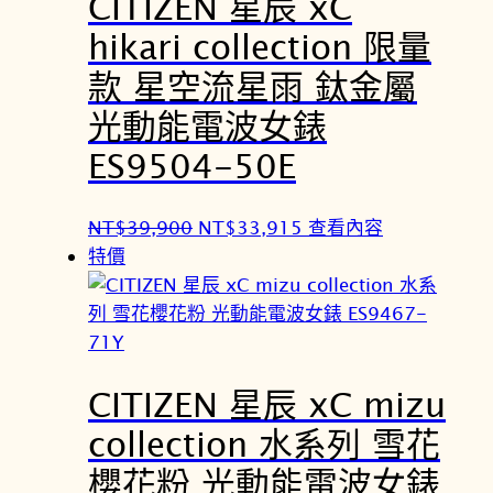
CITIZEN 星辰 xC
T
T
$
$
hikari collection 限量
3
2
款 星空流星雨 鈦金屬
2
7
,
,
光動能電波女錶
9
9
ES9504-50E
0
6
0
5
原
目
NT$
39,900
NT$
33,915
查看內容
。
。
始
前
特價
價
價
格
格
：
：
N
N
CITIZEN 星辰 xC mizu
T
T
$
$
collection 水系列 雪花
3
3
櫻花粉 光動能電波女錶
9
3