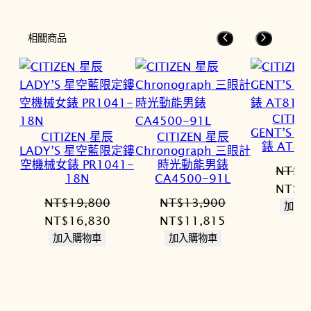
相關商品
CITIZ
GENT’S
CITIZEN 星辰
CITIZEN 星辰
錶 AT81
LADY’S 星空藍限定鏤
Chronograph 三眼計
空機械女錶 PR1041-
時光動能男錶
NT$
2
18N
CA4500-91L
原
NT$
1
NT$
19,800
NT$
13,900
始
加入
原
目
原
目
NT$
16,830
NT$
11,815
價
始
前
始
前
加入購物車
加入購物車
格：
價
價
價
價
NT$2
格：
格：
格：
格：
NT$19,800。
NT$16,830。
NT$13,900。
NT$11,815。