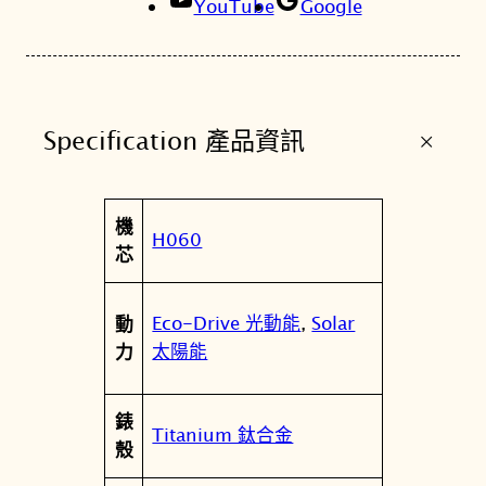
c
YouTube
Google
t
i
o
n
+
Specification 產品資訊
限
量
款
屬
機
夜
值
H060
性
芯
空
彩
虹
Eco-Drive 光動能
,
Solar
動
系
太陽能
力
列
鈦
錶
金
Titanium 鈦合金
殼
屬
光