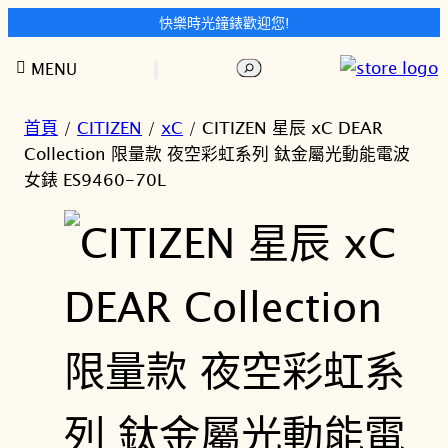
快樂時光鐘錶歡迎您!
跳
搜
MENU
至
尋
主
要
首頁
/
CITIZEN
/
xC
/ CITIZEN 星辰 xC DEAR
內
Collection 限量款 夜空彩虹系列 鈦金屬光動能電波
容
女錶 ES9460-70L