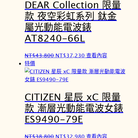
DEAR Collection 限量
款 夜空彩虹系列 鈦金
屬光動能電波錶
AT8240-66L
原
目
NT$
43,800
NT$
37,230
查看內容
始
前
特價
價
價
格
格
：
：
CITIZEN 星辰 xC 限量
N
N
T
T
款 漸層光動能電波女錶
$
$
ES9490-79E
4
3
3
7
,
,
原
目
NT$
38,800
NT$
32,980
查看內容