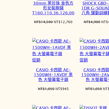
商
商
30mm 黑珍珠 金色方
SHOCK GBD-
品
品
形女裝腕錶
1DR G-SQU
T160.110.36.126.00
八角 運動訓練
原
目
原
NT$
14,500
NT$
12,760
NT$
4,900
NT$
始
前
始
價
價
價
格：
格：
格：
NT$14,500。
NT$12,760。
NT$
特
特
促銷
促銷
價
價
CASIO 卡西歐 AE-
CASIO 卡西歐
商
商
1500WH-1AVDF 黑
1500WH-2A
品
品
色 大螢幕電子錶
色 大螢幕電
原
目
原
NT$
1,050
NT$
945
NT$
1,050
NT
始
前
始
價
價
價
格：
格：
格