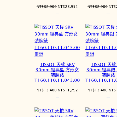
原
目
原
NT$
32,900
NT$
28,952
NT$
32,900
NT$
始
前
始
價
價
價
格：
格：
格：
NT$32,900。
NT$28,952。
NT$
特
特
促銷
促銷
價
價
TISSOT 天梭 SRV
TISSOT 天梭
商
商
30mm 經典藍 方形女
30mm 經典銀
品
品
裝腕錶
裝腕錶
T160.110.11.043.00
T160.110.11.
原
目
原
NT$
13,400
NT$
11,792
NT$
13,400
NT$
始
前
始
價
價
價
格：
格：
格：
NT$13,400。
NT$11,792。
NT$