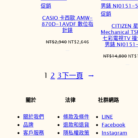
特
促銷
價
特
促銷
CASIO 卡西歐 AMW-
商
價
870D-1AVDF 數位指
CITIZEN 
品
商
針錶
Mechanical T
品
七彩電視TV 
原
目
NT$
2,940
NT$
2,646
男錶 NJ0151
始
前
價
價
原
NT$
14,800
NT$
格：
格：
始
NT$2,940。
NT$2,646。
價
1
2
3
下一頁
→
格：
NT$
關於
法律
社群網路
關於我們
條款及條件
LINE
品牌
退款和退貨
Facebook
客戶服務
隱私權政策
Instagram