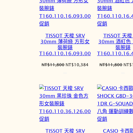
特
特
促銷
促銷
價
價
TISSOT 天梭 SRV
TISSOT 天梭
商
商
30mm 薄荷綠 方形女
30mm 酒紅色
品
品
裝腕錶
裝腕錶
T160.110.16.093.00
T160.110.16.
原
目
原
NT$
11,800
NT$
10,384
NT$
11,800
NT$
始
前
始
價
價
價
格：
格：
格：
NT$11,800。
NT$10,384。
NT$
特
特
促銷
促銷
價
價
TISSOT 天梭 SRV
CASIO 卡西歐