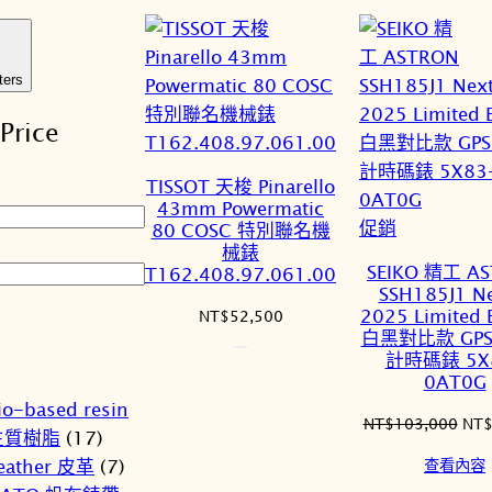
新
項
目
ters
排
Price
序
TISSOT 天梭 Pinarello
43mm Powermatic
特
促銷
80 COSC 特別聯名機
械錶
價
SEIKO 精工 A
T162.408.97.061.00
商
SSH185J1 Ne
品
2025 Limited 
NT$
52,500
白黑對比款 GP
計時碼錶 5X
0AT0G
io-based resin
原
NT$
103,000
NT
生質樹脂
(17)
始
eather 皮革
(7)
查看內容
價