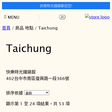
快樂時光鐘錶歡迎您!
跳
搜
MENU
至
尋
主
首頁
/ 商品 地點 / Taichung
要
內
Taichung
容
快樂時光鐘錶館
402台中市南區復興路一段366號
排序依據
依
顯示第 1 至 24 項結果，共 53 項
最