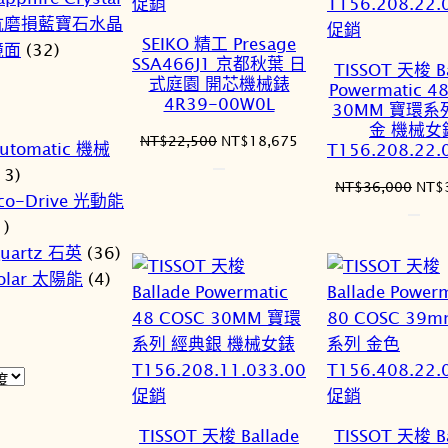
特
促銷
抗磨損藍寶石水晶
價
特
促銷
SEIKO 精工 Presage
鏡面
(32)
商
價
SSA466J1 京都秋葉 日
TISSOT 天梭 Ba
品
商
式庭園 開芯機械錶
Powermatic 4
4R39-00W0L
品
30MM 寶環系
金 機械女
原
目
NT$
22,500
NT$
18,675
utomatic 機械
T156.208.22.
始
前
13)
價
價
原
NT$
36,000
NT$
co-Drive 光動能
格：
格：
始
1)
NT$22,500。
NT$18,675。
價
uartz 石英
(36)
格：
NT$
olar 太陽能
(4)
特
特
促銷
促銷
價
價
TISSOT 天梭 Ballade
TISSOT 天梭 Ba
商
商