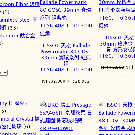
arbon Fiber 碳纖
維
(1)
tainless Steel 不
特
促銷
鏽鋼
(33)
特
價
促銷
itanium 鈦合金
TISSOT 天梭
價
商
3)
30mm 玫瑰金
TISSOT 天梭 Ballade
商
品
貝 方形女裝
Powermatic 80 COSC
T160.110.36.
品
39mm 寶環系列 經典
綠
原
NT$
13,900
NT$
T156.408.11.093.00
始
價
原
目
NT$
32,900
NT$
28,952
格：
始
前
NT$
價
價
格：
格：
crylic 壓克力
NT$32,900。
NT$28,952。
15)
ineral Crystal 礦
物強化玻璃
(6)
apphire Crystal