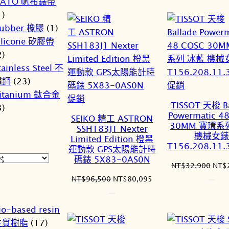
NATO 帆布錶帶
格：
NT$
1)
ubber 橡膠
(1)
ilicone 矽膠帶
2)
tainless Steel 不
鏽鋼
(23)
特
促銷
itanium 鈦合金
特
價
促銷
TISSOT 天梭 Ba
3)
價
商
Powermatic 4
SEIKO 精工 ASTRON
商
品
30MM 寶環系
SSH183J1 Nexter
機械女錶
品
Limited Edition 橙黑
T156.208.11.
運動款 GPS太陽能計時
碼錶 5X83-0AS0N
原
NT$
32,900
NT$
始
原
目
NT$
96,500
NT$
80,095
價
始
前
格：
價
價
io-based resin
NT$
格：
格：
生質樹脂
(17)
NT$96,500。
NT$80,095。