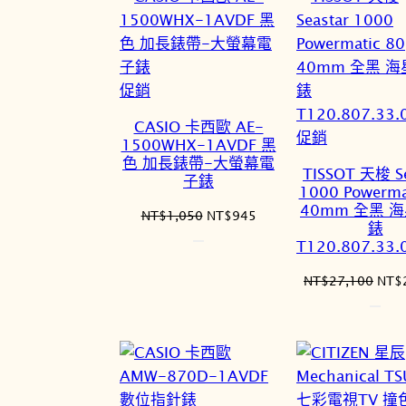
NT$1,050。
NT$945。
NT
特
促銷
價
CASIO 卡西歐 AE-
商
特
促銷
1500WHX-1AVDF 黑
品
價
色 加長錶帶-大螢幕電
TISSOT 天梭 Se
子錶
商
1000 Powerma
品
40mm 全黑 
原
目
NT$
1,050
NT$
945
錶
始
前
T120.807.33.
價
價
格：
格：
原
NT$
27,100
NT$
NT$1,050。
NT$945。
始
價
格：
NT$