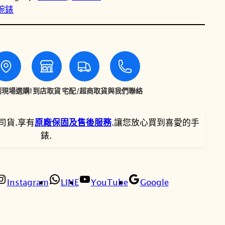
性腕錶
T
T
T
天
梭
$
$
B
a
3
2
l
2
8
l
現場選購!
到店取貨
宅配/超商取貨
與我們聯絡
a
,
,
d
司貨.享有
原廠保固及售後服務
.讓您放心買到喜愛的手
e
9
9
錶.
P
0
5
o
w
0
2
e
Instagram
LINE
YouTube
Google
r
。
。
m
a