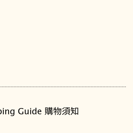
經
典
藍
T
1
5
6
.
4
0
8
.
1
1
ping Guide 購物須知
.
0
4