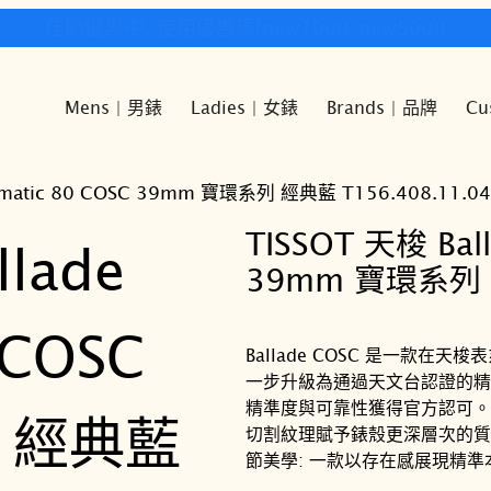
快樂時光鐘錶歡迎您!
Mens | 男錶
Ladies | 女錶
Brands | 品牌
Cu
ermatic 80 COSC 39mm 寶環系列 經典藍 T156.408.11.04
TISSOT 天梭 Bal
39mm 寶環系列 經
Ballade COSC 是一款在
一步升級為通過天文台認證的精準性
精準度與可靠性獲得官方認可。
切割紋理賦予錶殼更深層次的質感與
節美學: 一款以存在感展現精