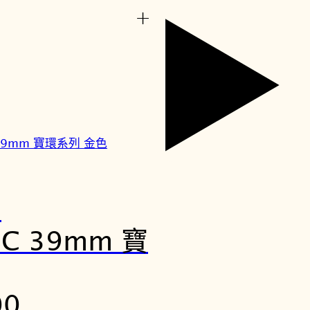
+
e
OSC 39mm 寶
00