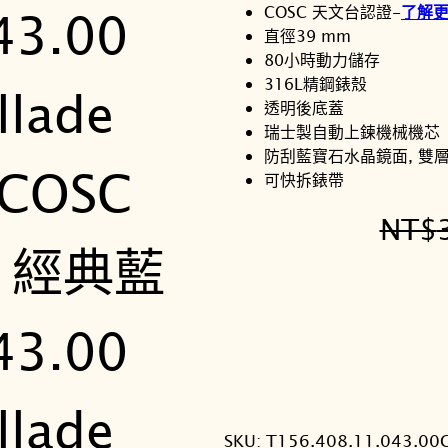
COSC 天文台認證-
了解
直徑39 mm
80小時動力儲存
316L精鋼錶殼
透明後底蓋
瑞士製自動上鍊機械機芯
防刮藍寶石水晶鏡面, 雙
可快拆錶帶
NT$
SKU:
T156.408.11.043.00