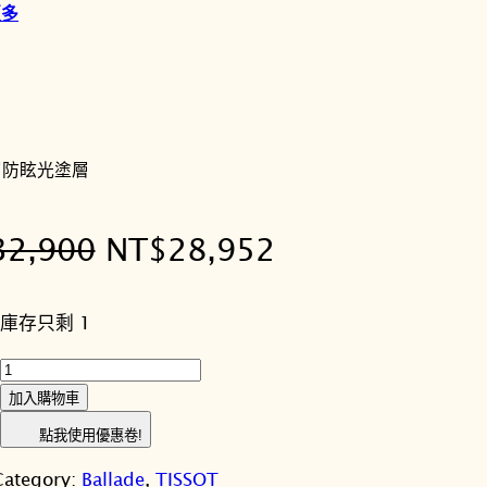
更多
層防眩光塗層
原
目
32,900
NT$
28,952
始
前
庫存只剩 1
價
價
T
格
格
I
加入購物車
S
：
：
點我使用優惠卷!
S
N
N
Category:
Ballade
, 
TISSOT
O