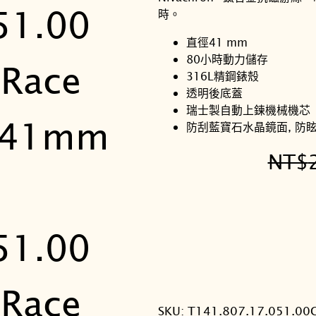
時。
直徑41 mm
80小時動力儲存
316L精鋼錶殼
透明後底蓋
瑞士製自動上鍊機械機芯
防刮藍寶石水晶鏡面, 防
NT$
SKU:
T141.807.17.051.00