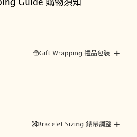
ping Guide 購物須知
4
1
.
8
0
7
.
+
Gift Wrapping 禮品包裝
1
7
.
0
5
1
.
0
+
0
Bracelet Sizing 錶帶調整
數