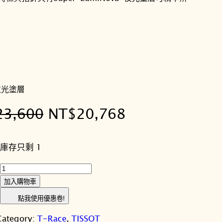
眩光塗層
原
目
23,600
NT$
20,768
始
前
庫存只剩 1
價
價
T
格
格
I
加入購物車
S
：
：
點我使用優惠卷!
S
N
N
Category:
T-Race
, 
TISSOT
O