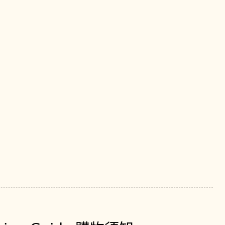
i
c
8
0
4
1
m
m
銀
色
賽
車
機
械
錶
T
1