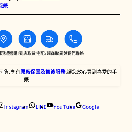
性腕錶
T
T
T
天
梭
$
$
T
-
2
2
R
3
0
a
現場選購!
到店取貨
宅配/超商取貨
與我們聯絡
c
,
,
e
司貨.享有
原廠保固及售後服務
.讓您放心買到喜愛的手
P
6
7
錶.
o
0
6
w
e
0
8
r
Instagram
LINE
YouTube
Google
m
。
。
a
t