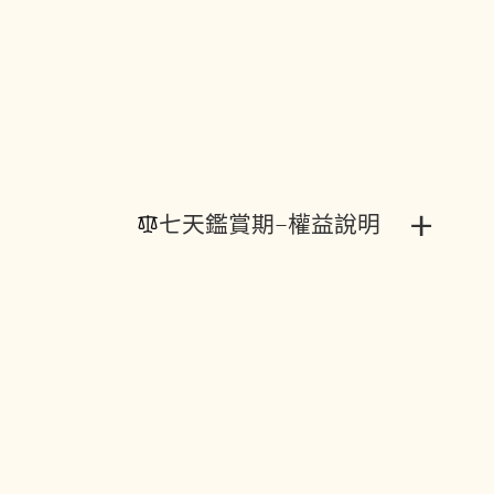
+
七天鑑賞期-權益說明