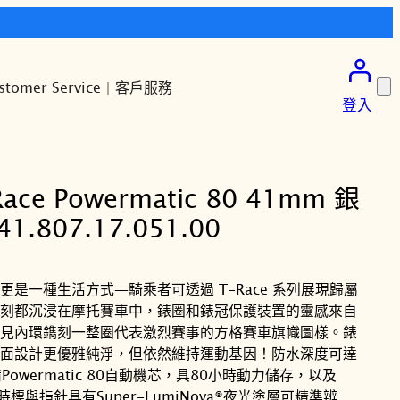
stomer Service | 客戶服務
登入
ace Powermatic 80 41mm 銀
.807.17.051.00
是一種生活方式—騎乘者可透過 T-Race 系列展現歸屬
刻都沉浸在摩托賽車中，錶圈和錶冠保護裝置的靈感來自
見內環鐫刻一整圈代表激烈賽事的方格賽車旗幟圖樣。錶
面設計更優雅純淨，但依然維持運動基因！防水深度可達
備Powermatic 80自動機芯，具80小時動力儲存，以及
，時標與指針具有Super-LumiNova®夜光塗層可精準辨