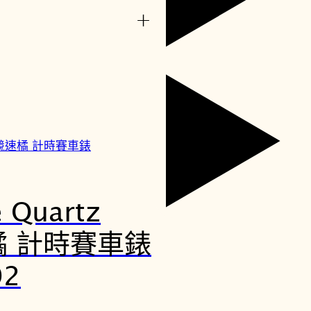
+
 Quartz
速橘 計時賽車錶
02