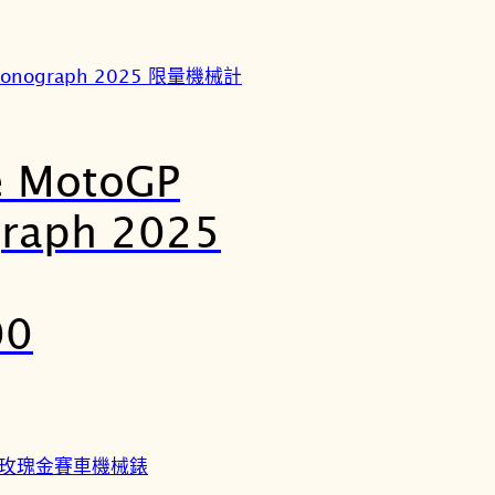
e MotoGP
graph 2025
00