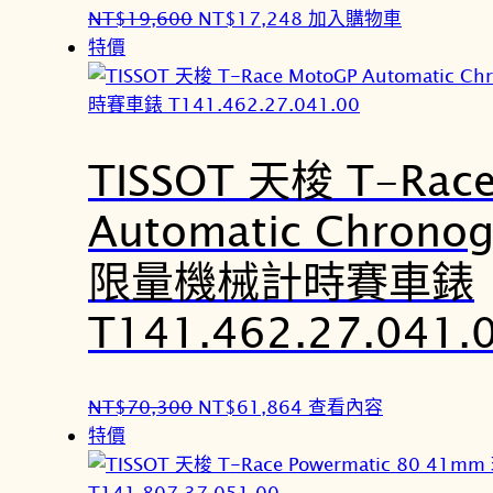
原
目
NT$
19,600
NT$
17,248
加入購物車
始
前
特價
價
價
格
格
：
：
N
N
TISSOT 天梭 T-Rac
T
T
Automatic Chrono
$
$
1
1
限量機械計時賽車錶
9
7
,
,
T141.462.27.041.
6
2
0
4
0
8
原
目
NT$
70,300
NT$
61,864
查看內容
。
。
始
前
特價
價
價
格
格