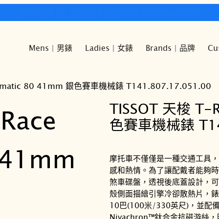
快樂時光鐘錶歡迎您!
Mens | 男錶
Ladies | 女錶
Brands | 品牌
Cu
ermatic 80 41mm 銀色賽車機械錶 T141.807.17.051.00
TISSOT 天梭 T-R
色賽車機械錶 T141
摩托車不僅僅是一種交通工具，更
感和熱情。為了讓配戴者能夠時
煞車碟盤，透視後底蓋設計，可
殼側面描繪引擎冷卻散熱片，錶
10巴(100米/330英尺)，並配
Nivachron™鈦合金抗磁游絲