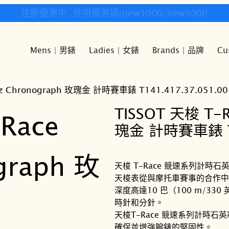
快樂時光鐘錶歡迎您!
Mens | 男錶
Ladies | 女錶
Brands | 品牌
Cu
rtz Chronograph 玫瑰金 計時賽車錶 T141.417.37.051.00
TISSOT 天梭 T-R
瑰金 計時賽車錶 T1
天梭 T-Race 競速系列計
天梭表從與摩托車賽事的合作中
深度高達10 巴（100 m/330
時針和分針。
天梭T-Race 競速系列計時石
確保並增強腕錶的堅固性。