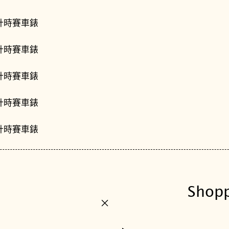
1
.
4
1
7
.
3
7
.
0
5
1
.
0
Shop
0
+
數
量