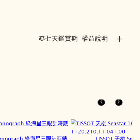
+
七天鑑賞期-權益說明
 chronograph 綠海星三眼計時錶
TISSOT 天梭 Se