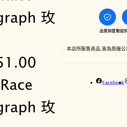
T
-
R
a
品質保證
歡迎到
c
e
本店所販售商品.皆為原廠公
Q
u
a
r
t
Facebook
z
C
h
r
o
n