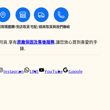
$
$
2
1
0
7
現場選購!
到店取貨
宅配/超商取貨
與我們聯絡
,
,
司貨.享有
原廠保固及售後服務
.讓您放心買到喜愛的手
3
8
錶.
0
6
0
4
Instagram
LINE
YouTube
Google
。
。