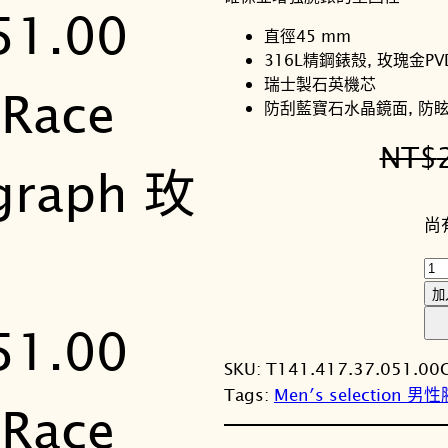
直徑45 mm
316L精鋼錶殼, 玫瑰金P
瑞士製石英機芯
防刮藍寶石水晶鏡面, 防
NT$
尚
T
I
加
S
S
SKU:
T141.417.37.051.00
O
Tags:
Men′s selection 男
T
天
梭