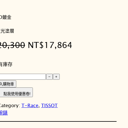
VD鍍金
眩光塗層
原
目
20,300
NT$
17,864
始
前
有庫存
價
價
−
+
格
格
入購物車
：
：
點我使用優惠卷!
N
N
Category:
T-Race
, 
TISSOT
性腕錶
T
T