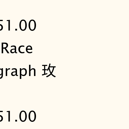
o
g
r
a
p
h
玫
瑰
金
計
時
賽
車
錶
T
1
4