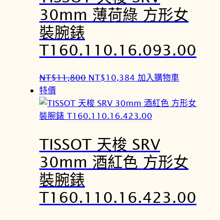
T
T
30mm 薄荷綠 方形女
$
$
裝腕錶
1
1
4
2
T160.110.16.093.00
,
,
5
7
原
目
NT$
11,800
NT$
10,384
加入購物車
0
6
始
前
特價
0
0
價
價
。
。
格
格
：
：
TISSOT 天梭 SRV
N
N
T
T
30mm 酒紅色 方形女
$
$
裝腕錶
1
1
1
0
T160.110.16.423.00
,
,
8
3