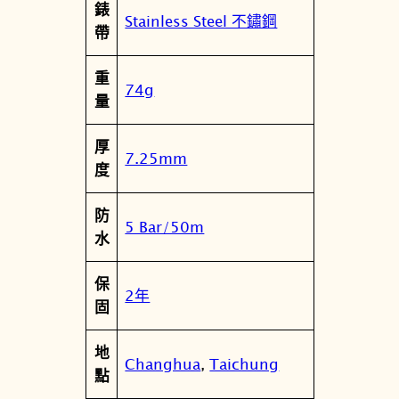
錶
數
Stainless Steel 不鏽鋼
帶
量
重
74g
量
厚
7.25mm
度
防
5 Bar/50m
水
保
2年
固
地
Changhua
,
Taichung
點