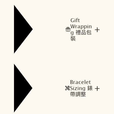
T
T
$
$
1
1
Gift
3
1
Wrappin
+
,
,
g 禮品包
4
7
裝
0
9
0
2
。
。
Bracelet
+
Sizing 錶
帶調整