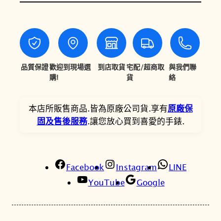
梭
3
1
S
R
,
,
V
4
7
3
0
9
0
品質保證
歡迎到現場選
到店取貨
宅配/超商取
與我們聯
m
購!
貨
絡
0
2
m
。
。
經
本店所販售商品.皆為原廠公司貨.享有
原廠保
典
固及售後服務
.讓您放心買到喜愛的手錶.
藍
方
形
女
Facebook
Instagram
LINE
裝
YouTube
Google
腕
錶
T