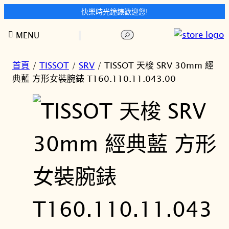
快樂時光鐘錶歡迎您!
跳
搜
MENU
至
尋
主
要
首頁
/
TISSOT
/
SRV
/ TISSOT 天梭 SRV 30mm 經
內
典藍 方形女裝腕錶 T160.110.11.043.00
容