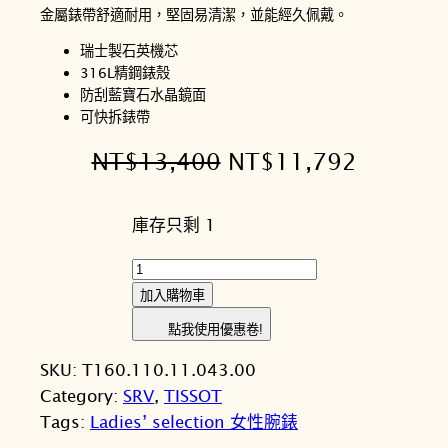
金屬錶帶舒適耐用，堅固易清潔，並能經久佩戴。
瑞士製石英機芯
316L精鋼錶殼
防刮藍寶石水晶鏡面
可快拆錶帶
原
目
NT$
13,400
NT$
11,792
始
前
庫存只剩 1
價
價
格
格
T
I
：
：
加入購物車
S
N
N
點我使用優惠卷!
S
T
T
SKU:
T160.110.11.043.00
O
Category:
SRV
, 
TISSOT
T
$
$
Tags:
Ladies’ selection 女性腕錶
天
1
1