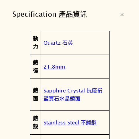
1
+
Specification 產品資訊
6
0
.
屬
動
1
值
Quartz 石英
性
力
1
0
錶
.
21.8mm
徑
1
1
.
Sapphire Crystal 抗磨損
錶
0
藍寶石水晶鏡面
面
4
3
錶
.
Stainless Steel 不鏽鋼
殼
0
0