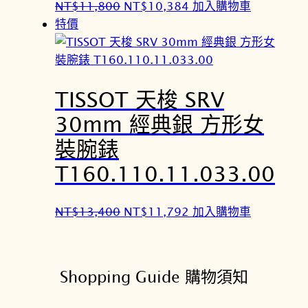
原
目
NT$
11,800
NT$
10,384
加入購物車
0
8
始
前
特價
0
4
價
價
。
。
格
格
：
：
TISSOT 天梭 SRV
N
N
T
T
30mm 經典銀 方形女
$
$
裝腕錶
1
1
1
0
T160.110.11.033.00
,
,
8
3
原
目
NT$
13,400
NT$
11,792
加入購物車
0
8
始
前
0
4
價
價
。
。
格
格
Shopping Guide 購物須知
：
：
N
N