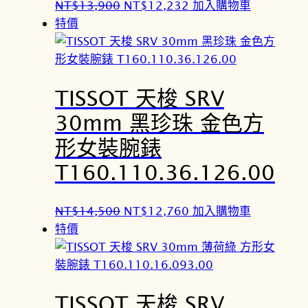
原
目
NT$
13,900
NT$
12,232
加入購物車
始
前
特價
價
價
格
格
：
：
TISSOT 天梭 SRV
N
N
T
T
30mm 黑珍珠 金色方
$
$
形女裝腕錶
1
1
3
2
T160.110.36.126.00
,
,
9
2
原
目
NT$
14,500
NT$
12,760
加入購物車
0
3
始
前
特價
0
2
價
價
。
。
格
格
：
：
TISSOT 天梭 SRV
N
N