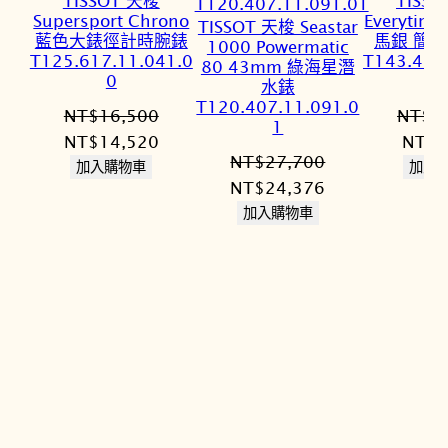
TISSOT 天梭
TISS
Supersport Chrono
Everytim
TISSOT 天梭 Seastar
藍色大錶徑計時腕錶
馬銀 簡
1000 Powermatic
T125.617.11.041.0
T143.410
80 43mm 綠海星潛
0
水錶
T120.407.11.091.0
NT$
16,500
NT$
1
1
原
目
原
NT$
14,520
NT$
7
NT$
27,700
始
前
始
加入購物車
加入
原
目
NT$
24,376
價
價
價
始
前
加入購物車
格：
格：
格：
價
價
NT$16,500。
NT$14,520。
NT$1
格：
格：
NT$27,700。
NT$24,376。